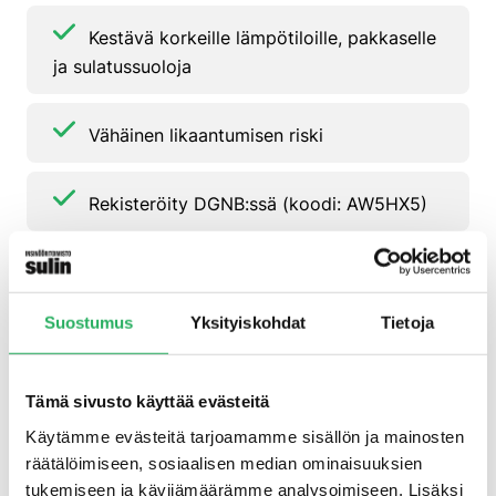
Kestävä korkeille lämpötiloille, pakkaselle
ja sulatussuoloja
Vähäinen likaantumisen riski
Rekisteröity DGNB:ssä (koodi: AW5HX5)
Testattu ja hyväksytty OS 2 -
pintasuojajärjestelmäksi Emcephob WM:n
Suostumus
Yksityiskohdat
Tietoja
kanssa
Tämä sivusto käyttää evästeitä
Kalvomuodostava, matta läpinäkyvä
Käytämme evästeitä tarjoamamme sisällön ja mainosten
kuivuessaan
räätälöimiseen, sosiaalisen median ominaisuuksien
tukemiseen ja kävijämäärämme analysoimiseen. Lisäksi