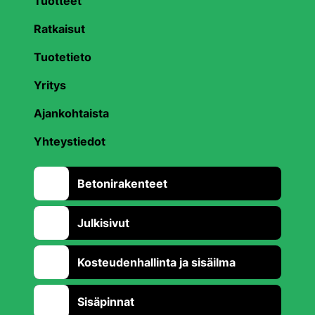
Tuotteet
Ratkaisut
Tuotetieto
Yritys
Ajankohtaista
Yhteystiedot
Betonirakenteet
Julkisivut
Kosteudenhallinta ja sisäilma
Sisäpinnat