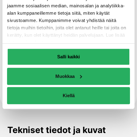
jaamme sosiaalisen median, mainosalan ja analytiikka-
UV-säteilyä ja säänkestävä
alan kumppaneillemme tietoja siitä, miten käytät
sivustoamme. Kumppanimme voivat yhdistää näitä
tietoja muihin tietoihin, joita olet antanut heille tai joita on
Levitys telalla ja ilmattomalla ruiskulla
kerätty, kun olet käyttänyt heidän palvelujaan. Lue lisää
tietosuojaselosteestamme
.
Rakennusmateriaaliluokka B-s1, d0 EN
13501-1:n mukaisesti (tuotteen
Salli kaikki
järjestelmätesti)
Muokkaa
Sisäkäyttöön: saatavilla AgBB-
päästötestin sertifikaatti
Kiellä
Tekniset tiedot ja kuvat