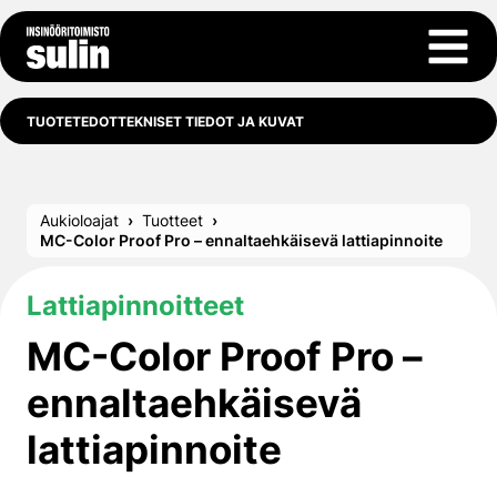
Siirry sisältöön
Avaa 
TUOTETEDOT
TEKNISET TIEDOT JA KUVAT
Aukioloajat
Tuotteet
MC-Color Proof Pro – ennaltaehkäisevä lattiapinnoite
Lattiapinnoitteet
MC-Color Proof Pro –
ennaltaehkäisevä
lattiapinnoite