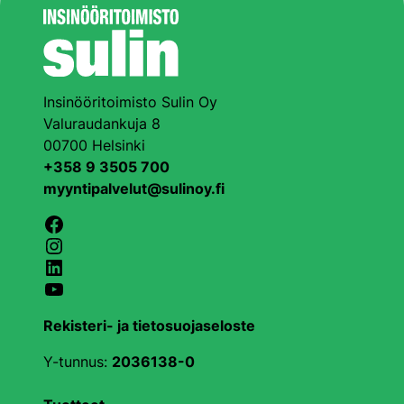
Insinööritoimisto Sulin Oy
Valuraudankuja 8
00700 Helsinki
+358 9 3505 700
myyntipalvelut@sulinoy.fi
Facebook
Instagram
LinkedIn
YouTube
Rekisteri- ja tietosuojaseloste
Y-tunnus:
2036138-0