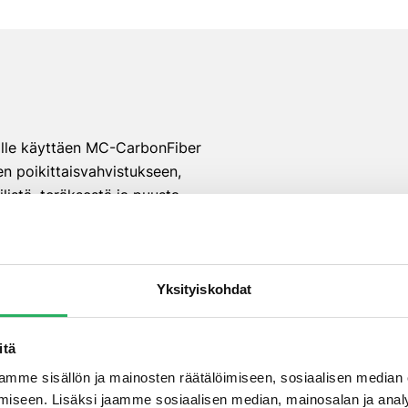
ille käyttäen MC-CarbonFiber
en poikittaisvahvistukseen,
ilistä, teräksestä ja puusta
entaminen
n veden kosketus, periodinen
Yksityiskohdat
itä
mme sisällön ja mainosten räätälöimiseen, sosiaalisen median
iseen. Lisäksi jaamme sosiaalisen median, mainosalan ja analy