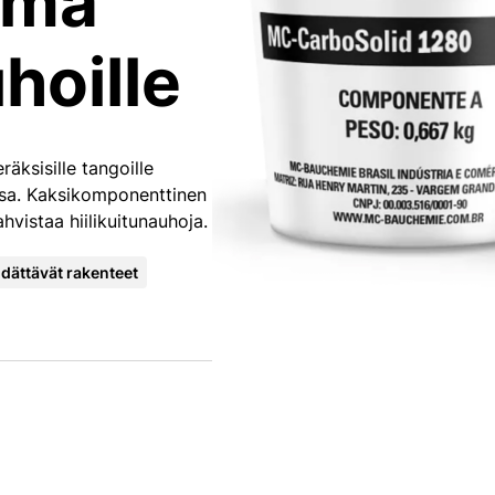
ima
uhoille
eräksisille tangoille
ssa. Kaksikomponenttinen
vistaa hiilikuitunauhoja.
 pidättävät rakenteet