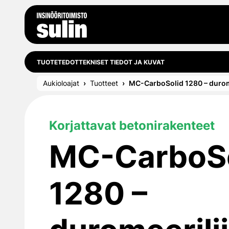
Siirry sisältöön
TUOTETEDOT
TEKNISET TIEDOT JA KUVAT
Aukioloajat
Tuotteet
MC-CarboSolid 1280 – durome
Korjattavat betonirakenteet
MC-CarboSo
1280 –