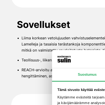
Sovellukset
Liima korkean vetolujuuden vahvistuselemente
Lamelleja ja tasaisia terästankoja komponentti
mitkä on valmistettu raudoitetusta betonista, ti
Teollisuus-, liikenne-, rakennus- ja asuntorak
REACH-arvioitu altistumisskenaario: periodine
Suostumus
hengittäminen, asennus
Tämä sivusto käyttää eväste
Käytämme evästeitä tarjoama
ja kävijämäärämme analysoim