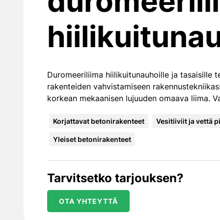
duromeerili
hiilikuituna
Duromeeriliima hiilikuitunauhoille ja tasaisille t
rakenteiden vahvistamiseen rakennustekniika
korkean mekaanisen lujuuden omaava liima. Vah
Korjattavat betonirakenteet
Vesitiiviit ja vettä
Yleiset betonirakenteet
Tarvitsetko tarjouksen?
OTA YHTEYTTÄ