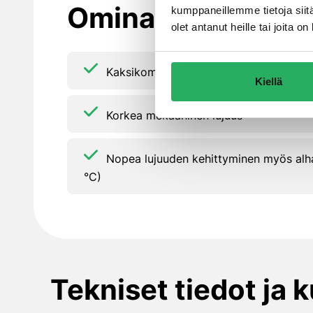
Ominaisuudet
kumppaneillemme tietoja siitä
olet antanut heille tai joita 
Kaksikomponenttinen liima epoksipohja
Kiellä
Korkea mekaaninen lujuus
Nopea lujuuden kehittyminen myös alha
°C)
Tekniset tiedot ja 