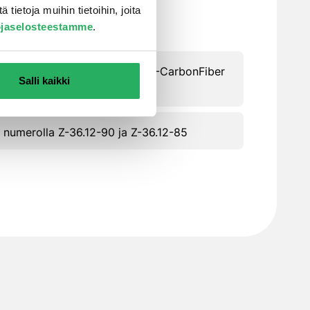
ietoja muihin tietoihin, joita
ojaselosteestamme
.
n komponentteja käyttäen MC-CarbonFiber
Salli kaikki
stankoja
us numerolla Z-36.12-90 ja Z-36.12-85