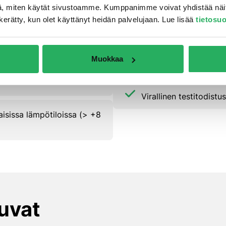
, miten käytät sivustoamme. Kumppanimme voivat yhdistää näitä t
on kerätty, kun olet käyttänyt heidän palvelujaan. Lue lisää
tietosu
isella hartsiin perustuen
Testattu vahvistamaa
Muokkaa
Lamelleja ja tasaisia terä
Virallinen testitodist
isissa lämpötiloissa (> +8
kuvat