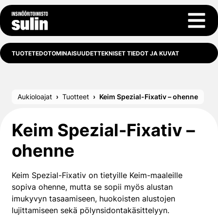
Siirry sisältöön
Avaa 
TUOTETEDOT
OMINAISUUDET
TEKNISET TIEDOT JA KUVAT
Aukioloajat
Tuotteet
Keim Spezial-Fixativ – ohenne
Keim Spezial-Fixativ –
ohenne
Keim Spezial-Fixativ on tietyille Keim-maaleille
sopiva ohenne, mutta se sopii myös alustan
imukyvyn tasaamiseen, huokoisten alustojen
lujittamiseen sekä pölynsidontakäsittelyyn.