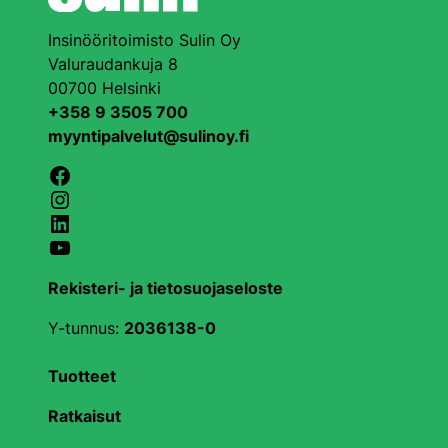
Insinööritoimisto Sulin Oy
Valuraudankuja 8
00700 Helsinki
+358 9 3505 700
myyntipalvelut@sulinoy.fi
Facebook
Instagram
LinkedIn
YouTube
Rekisteri- ja tietosuojaseloste
Y-tunnus:
2036138-0
Tuotteet
Ratkaisut