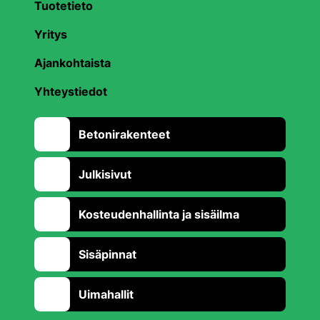
Tuotetieto
Yritys
Ajankohtaista
Yhteystiedot
Betonirakenteet
Julkisivut
Kosteudenhallinta ja sisäilma
Sisäpinnat
Uimahallit
Takaisin