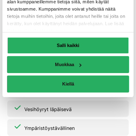
alan kumppaneillemme tietoja siitä, miten käytät
Kovetuttuaan väritön
sivustoamme. Kumppanimme voivat yhdistää näitä
tietoja muihin tietoihin, joita olet antanut heille tai joita on
kerätty, kun olet käyttänyt heidän palvelujaan. Lue lisää
Mineraalinen ja epäorgaaninen
tietosuojaselosteestamme
.
Salli kaikki
Palamaton
Muokkaa
Estää levän kasvua
Kiellä
Säänkestävä
Vesihöyryt läpäisevä
Ympäristöystävällinen