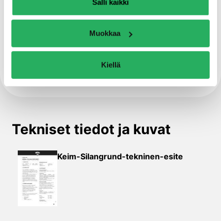
Salli kaikki
Muokkaa
Pohjuste
Vesihöyryn kululle avoin
Kiellä
Tekniset tiedot ja kuvat
Keim-Silangrund-tekninen-esite