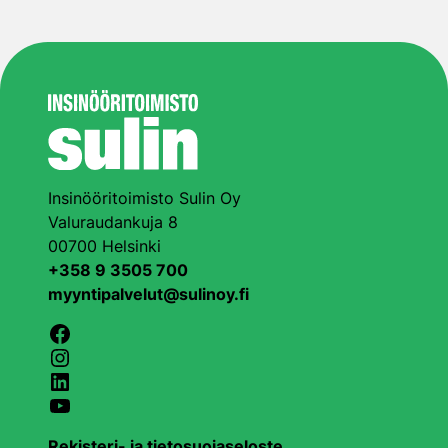
Insinööritoimisto Sulin Oy
Valuraudankuja 8
00700 Helsinki
+358 9 3505 700
myyntipalvelut@sulinoy.fi
Facebook
Instagram
LinkedIn
YouTube
Rekisteri- ja tietosuojaseloste