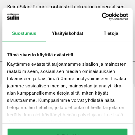
Keim Silan-Primer -pohjuste tunkeutuu mineraalisen
alustan huokosrakenteeseen sekä hiushalkeamiin,
mutta käsittely ei kuitenkaan sulje
rakennusmateriaalin huokosia ja rakenteen
Suostumus
Yksityiskohdat
Tietoja
vesihöyrynläpäisykyky säilyy ennallaan.
Tämä sivusto käyttää evästeitä
Käytämme evästeitä tarjoamamme sisällön ja mainosten
räätälöimiseen, sosiaalisen median ominaisuuksien
tukemiseen ja kävijämäärämme analysoimiseen. Lisäksi
Ominaisuudet
jaamme sosiaalisen median, mainosalan ja analytiikka-
alan kumppaneillemme tietoja siitä, miten käytät
sivustoamme. Kumppanimme voivat yhdistää näitä
tietoja muihin tietoihin, joita olet antanut heille tai joita on
Suojaa alustaa
kerätty, kun olet käyttänyt heidän palvelujaan. Lue lisää
tietosuojaselosteestamme
.
Vettähylkivä