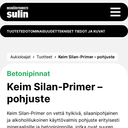
Siirry sisältöön
Avaa 
TUOTETEDOT
OMINAISUUDET
TEKNISET TIEDOT JA KUVAT
Aukioloajat
Tuotteet
Keim Silan-Primer – pohjuste
Betonipinnat
Keim Silan-Primer –
pohjuste
Keim Silan-Primer on vettä hylkivä, silaanipohjainen
ja alkoholiliukoinen käyttövalmis pohjuste erityisesti
mineraalisille ja betonipinnoille, jotka ovat suuren