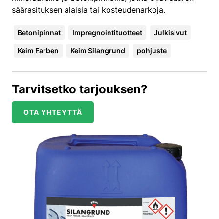
säärasituksen alaisia tai kosteudenarkoja.
Betonipinnat
Impregnointituotteet
Julkisivut
Keim Farben
Keim Silangrund
pohjuste
Tarvitsetko tarjouksen?
OTA YHTEYTTÄ