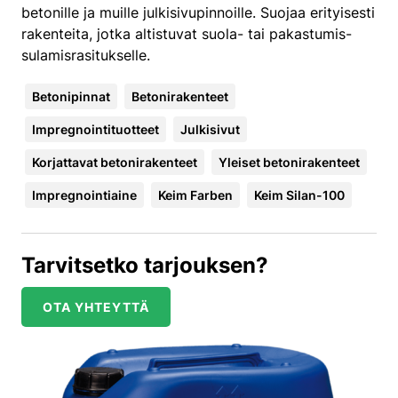
betonille ja muille julkisivupinnoille. Suojaa erityisesti
rakenteita, jotka altistuvat suola- tai pakastumis-
sulamisrasitukselle.
Betonipinnat
Betonirakenteet
Impregnointituotteet
Julkisivut
Korjattavat betonirakenteet
Yleiset betonirakenteet
Impregnointiaine
Keim Farben
Keim Silan-100
Tarvitsetko tarjouksen?
OTA YHTEYTTÄ