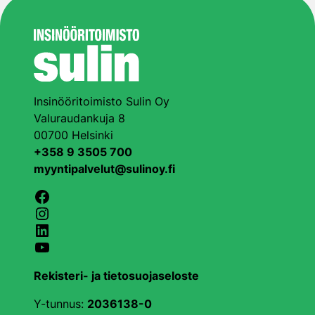
Insinööritoimisto Sulin Oy
Valuraudankuja 8
00700 Helsinki
+358 9 3505 700
myyntipalvelut@sulinoy.fi
Facebook
Instagram
LinkedIn
YouTube
Rekisteri- ja tietosuojaseloste
Y-tunnus:
2036138-0