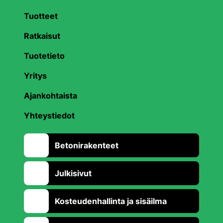
Tuotteet
Ratkaisut
Tuotetieto
Yritys
Ajankohtaista
Yhteystiedot
Betonirakenteet
Julkisivut
Kosteudenhallinta ja sisäilma