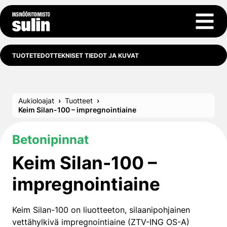
Siirry sisältöön
Avaa 
TUOTETEDOT
TEKNISET TIEDOT JA KUVAT
Aukioloajat
Tuotteet
Keim Silan-100 – impregnointiaine
Betonipinnat
Keim Silan-100 –
impregnointiaine
Keim Silan-100 on liuotteeton, silaanipohjainen
vettähylkivä impregnointiaine (ZTV-ING OS-A)