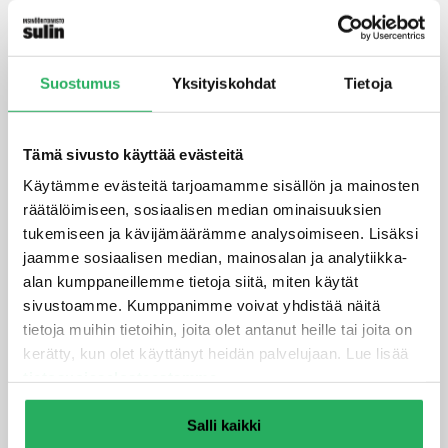
Tuotetta käytetään tuomaan vettä hylkivän
viimeistelypinnan erityisesti betonipinnoilla mutta
myös muilla julkisivupinnoilla.
Suostumus
Yksityiskohdat
Tietoja
Keim Silan-100 soveltuu erityisesti rakenteisiin, jotka
altistuvat pakkas-sulamisrasitukselle tai
suolarasitukselle. Tuote suojaa
Tämä sivusto käyttää evästeitä
teräsbetonirakennetta kloridien tunkeumalta.
Käytämme evästeitä tarjoamamme sisällön ja mainosten
Tuotetta voidaan käyttää pohjusteena ennen
räätälöimiseen, sosiaalisen median ominaisuuksien
maalauskäsittelyä tuotteilla Keim Concretal-W, Keim
tukemiseen ja kävijämäärämme analysoimiseen. Lisäksi
Concretal-C tai Keim Concretal-Lasur.
jaamme sosiaalisen median, mainosalan ja analytiikka-
alan kumppaneillemme tietoja siitä, miten käytät
sivustoamme. Kumppanimme voivat yhdistää näitä
tietoja muihin tietoihin, joita olet antanut heille tai joita on
kerätty, kun olet käyttänyt heidän palvelujaan. Lue lisää
tietosuojaselosteestamme
.
Salli kaikki