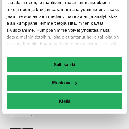
räätälöimiseen, sosiaalisen median ominaisuuksien
tukemiseen ja kävijämäärämme analysoimiseen. Lisäksi
jaamme sosiaalisen median, mainosalan ja analytiikka-
alan kumppaneillemme tietoja siitä, miten käytät
Tekniset tiedot ja kuvat
sivustoamme. Kumppanimme voivat yhdistää näitä
tietoja muihin tietoihin, joita olet antanut heille tai joita on
Keim-Porosan-Trass-Zementputz-
kerätty, kun olet käyttänyt heidän palvelujaan. Lue lisää
tekninen-esite
tietosuojaselosteestamme
.
Salli kaikki
Muokkaa
Keim-Porosan-Dichtungsschlamme-
tekninen-esite
Kiellä