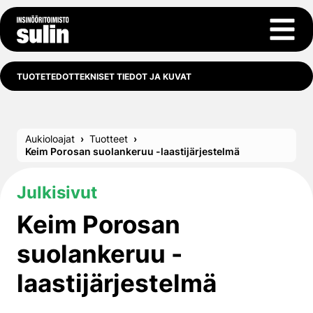
Siirry sisältöön
Avaa 
TUOTETEDOT
TEKNISET TIEDOT JA KUVAT
Aukioloajat
Tuotteet
Keim Porosan suolankeruu -laastijärjestelmä
Julkisivut
Keim Porosan
suolankeruu -
laastijärjestelmä