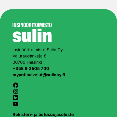
Insinööritoimisto Sulin Oy
Valuraudankuja 8
00700 Helsinki
+358 9 3505 700
myyntipalvelut@sulinoy.fi
Facebook
Instagram
LinkedIn
YouTube
Rekisteri- ja tietosuojaseloste