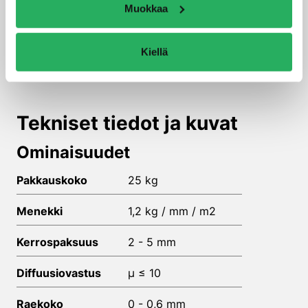
Muokkaa
Kiellä
Tekniset tiedot ja kuvat
Ominaisuudet
Pakkauskoko
25 kg
Menekki
1,2 kg / mm / m2
Kerrospaksuus
2 - 5 mm
Diffuusiovastus
μ ≤ 10
Raekoko
0 - 0,6 mm