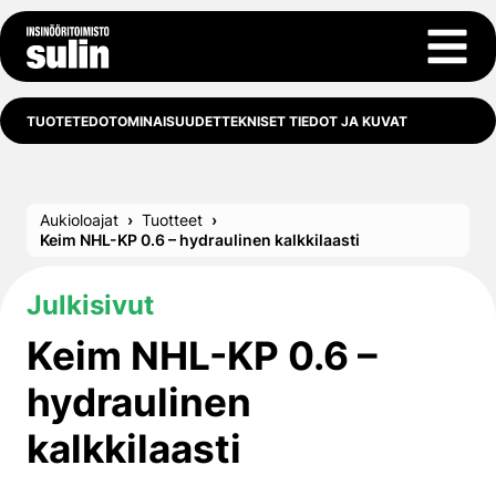
Siirry sisältöön
Avaa 
TUOTETEDOT
OMINAISUUDET
TEKNISET TIEDOT JA KUVAT
Aukioloajat
Tuotteet
Keim NHL-KP 0.6 – hydraulinen kalkkilaasti
Julkisivut
Keim NHL-KP 0.6 –
hydraulinen
kalkkilaasti