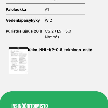
Paloluokka
A1
Vedenläpäisykyky
W 2
Puristuslujuus 28 d
CS 2 (1,5 - 5,0
N/mm²)
Keim-NHL-KP-0.6-tekninen-esite