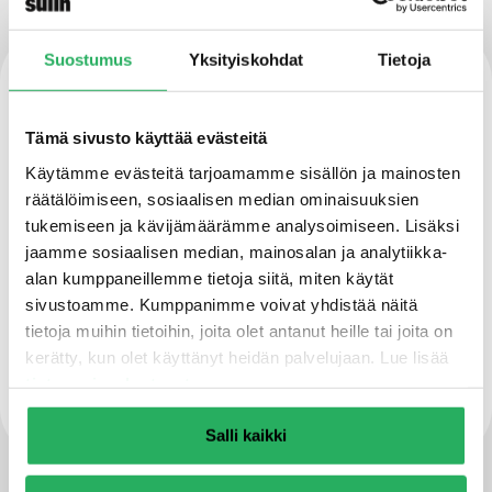
Suostumus
Yksityiskohdat
Tietoja
Ominaisuudet
Tämä sivusto käyttää evästeitä
Käsin tai koneellisesti levitettävä
Käytämme evästeitä tarjoamamme sisällön ja mainosten
räätälöimiseen, sosiaalisen median ominaisuuksien
Ympäristöystävällinen
tukemiseen ja kävijämäärämme analysoimiseen. Lisäksi
jaamme sosiaalisen median, mainosalan ja analytiikka-
alan kumppaneillemme tietoja siitä, miten käytät
sivustoamme. Kumppanimme voivat yhdistää näitä
Erinomainen kosteustekninen toiminta
tietoja muihin tietoihin, joita olet antanut heille tai joita on
kerätty, kun olet käyttänyt heidän palvelujaan. Lue lisää
tietosuojaselosteestamme
.
Helppokäyttöinen
Salli kaikki