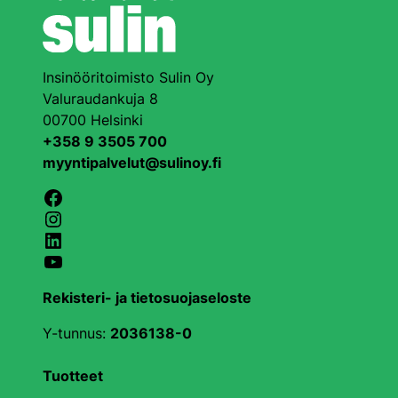
Insinööritoimisto Sulin Oy
Valuraudankuja 8
00700 Helsinki
+358 9 3505 700
myyntipalvelut@sulinoy.fi
Facebook
Instagram
LinkedIn
YouTube
Rekisteri- ja tietosuojaseloste
Y-tunnus:
2036138-0
Tuotteet