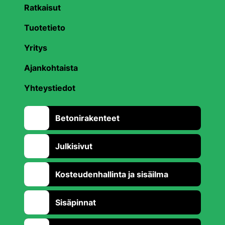
Ratkaisut
Tuotetieto
Yritys
Ajankohtaista
Yhteystiedot
Betonirakenteet
Julkisivut
Kosteudenhallinta ja sisäilma
Sisäpinnat