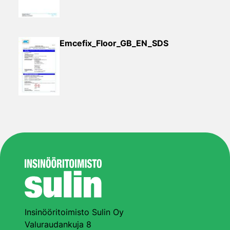
Emcefix_Floor_GB_EN_SDS
Insinööritoimisto Sulin Oy
Valuraudankuja 8