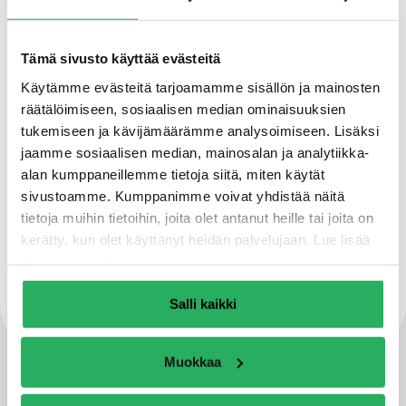
Korkea kulutuskestävyys
Tämä sivusto käyttää evästeitä
Käytämme evästeitä tarjoamamme sisällön ja mainosten
Liikennöitävissä pino- ja trukkikäytöllä
räätälöimiseen, sosiaalisen median ominaisuuksien
tukemiseen ja kävijämäärämme analysoimiseen. Lisäksi
jaamme sosiaalisen median, mainosalan ja analytiikka-
Pakkasen- ja sulatussuolankestävyys
alan kumppaneillemme tietoja siitä, miten käytät
standardin DIN EN 12390-9 mukaisesti
sivustoamme. Kumppanimme voivat yhdistää näitä
tietoja muihin tietoihin, joita olet antanut heille tai joita on
Rekisteröity DGNB:ssä (Koodi: 4K5KTP)
kerätty, kun olet käyttänyt heidän palvelujaan. Lue lisää
tietosuojaselosteestamme
.
Soveltuu sisä- ja ulkotiloihin
Salli kaikki
Muokkaa