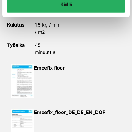
Tekniset tiedot ja kuvat
Kiellä
Ominaisuudet
Kulutus
1,5 kg / mm
/ m2
Työaika
45
minuuttia
Emcefix floor
Emcefix_floor_DE_DE_EN_DOP