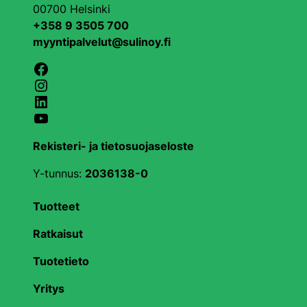
00700 Helsinki
+358 9 3505 700
myyntipalvelut@sulinoy.fi
Facebook
Instagram
LinkedIn
YouTube
Rekisteri- ja tietosuojaseloste
Y-tunnus:
2036138-0
Tuotteet
Ratkaisut
Tuotetieto
Yritys