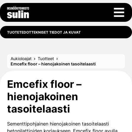
Siirry sisältöön
Avaa 
TUOTETEDOT
TEKNISET TIEDOT JA KUVAT
Aukioloajat
Tuotteet
Emcefix floor – hienojakoinen tasoitelaasti
Emcefix floor –
hienojakoinen
tasoitelaasti
Sementtipohjainen hienojakoinen tasoitelaasti
betonilattioiden korjaukseen. Emcefix floor avulla