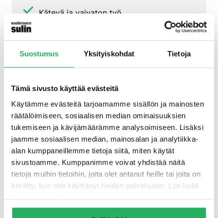
Kätevä ja vaivaton työ
Liitosleveydet 1 mm – 15 mm
Suostumus
Yksityiskohdat
Tietoja
RG standardin DIN EN 13888 mukaisesti
Tämä sivusto käyttää evästeitä
Käytämme evästeitä tarjoamamme sisällön ja mainosten
räätälöimiseen, sosiaalisen median ominaisuuksien
RT standardin DIN EN 12004 mukaisesti
tukemiseen ja kävijämäärämme analysoimiseen. Lisäksi
jaamme sosiaalisen median, mainosalan ja analytiikka-
Korkea kemiallinen ja mekaaninen
alan kumppaneillemme tietoja siitä, miten käytät
kestävyys
sivustoamme. Kumppanimme voivat yhdistää näitä
tietoja muihin tietoihin, joita olet antanut heille tai joita on
kerätty, kun olet käyttänyt heidän palvelujaan. Lue lisää
Kestää aggressiivisia kotitalouksien
tietosuojaselosteestamme
.
puhdistusaineita