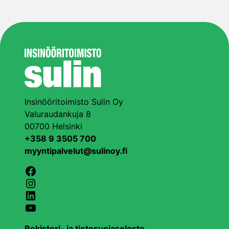
Insinööritoimisto Sulin Oy
Valuraudankuja 8
00700 Helsinki
+358 9 3505 700
myyntipalvelut@sulinoy.fi
Facebook
Instagram
LinkedIn
YouTube
Rekisteri- ja tietosuojaseloste