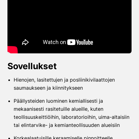
Sovellukset
Hienojen, lasitettujen ja posliinikivilaattojen
saumaukseen ja kiinnitykseen
Päällysteiden luominen kemiallisesti ja
mekaanisesti rasitetuille alueille, kuten
teollisuuskeittiöihin, laboratorioihin, uima-altaisiin
tai elintarvike- ja kemianteollisuuden alueisiin
Korkealaatuisille keraamiselle pinnoitteelle,