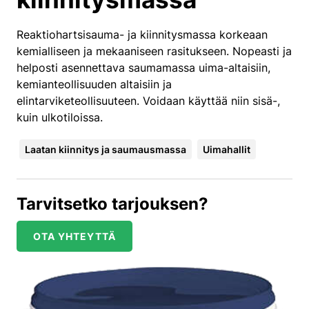
Reaktiohartsisauma- ja kiinnitysmassa korkeaan
kemialliseen ja mekaaniseen rasitukseen. Nopeasti ja
helposti asennettava saumamassa uima-altaisiin,
kemianteollisuuden altaisiin ja
elintarviketeollisuuteen. Voidaan käyttää niin sisä-,
kuin ulkotiloissa.
Laatan kiinnitys ja saumausmassa
Uimahallit
Tarvitsetko tarjouksen?
OTA YHTEYTTÄ