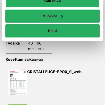
Salli kaikki
Muokkaa
Tekniset tiedot ja kuvat
Kiellä
Ominaisuudet
Työaika
40 - 60
minuuttia
Kovettumisaika
7 päivää
CRISTALLFUGE-EPOX_fi_web