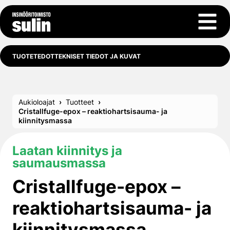
Siirry sisältöön
Avaa 
TUOTETEDOT
TEKNISET TIEDOT JA KUVAT
Aukioloajat
Tuotteet
Cristallfuge-epox – reaktiohartsi­sauma- ja
kiinnitysmassa
Laatan kiinnitys ja
saumausmassa
Cristallfuge-epox –
reaktiohartsi­sauma- ja
kiinnitysmassa