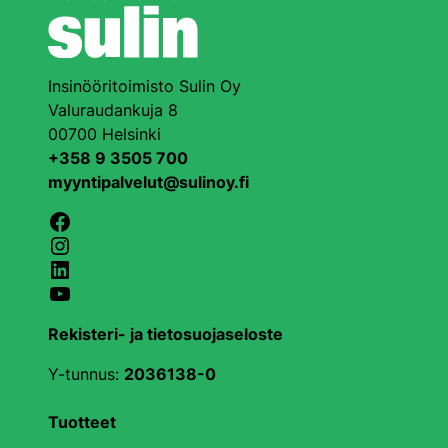
Insinööritoimisto Sulin Oy
Valuraudankuja 8
00700 Helsinki
+358 9 3505 700
myyntipalvelut@sulinoy.fi
Facebook
Instagram
LinkedIn
YouTube
Rekisteri- ja tietosuojaseloste
Y-tunnus:
2036138-0
Tuotteet