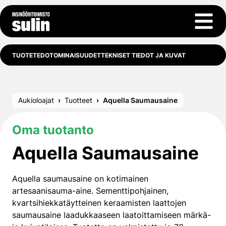
Siirry sisältöön
Avaa 
TUOTETEDOT
OMINAISUUDET
TEKNISET TIEDOT JA KUVAT
Aukioloajat
Tuotteet
Aquella Saumausaine
Oma tuotanto
Aquella Saumausaine
Aquella saumausaine on kotimainen
artesaanisauma-aine. Sementtipohjainen,
kvartsihiekkatäytteinen keraamisten laattojen
saumausaine laadukkaaseen laatoittamiseen märkä-