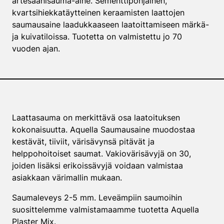
artesaanisauma-aine. Sementtipohjainen,
kvartsihiekkatäytteinen keraamisten laattojen
saumausaine laadukkaaseen laatoittamiseen märkä-
ja kuivatiloissa. Tuotetta on valmistettu jo 70
vuoden ajan.
Laattasauma on merkittävä osa laatoituksen
kokonaisuutta. Aquella Saumausaine muodostaa
kestävät, tiiviit, värisävynsä pitävät ja
helppohoitoiset saumat. Vakiovärisävyjä on 30,
joiden lisäksi erikoissävyjä voidaan valmistaa
asiakkaan värimallin mukaan.
Saumaleveys 2-5 mm. Leveämpiin saumoihin
suosittelemme valmistamaamme tuotetta Aquella
Plaster Mix.