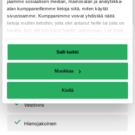
jaamme sosiaalisen median, mainosalan ja analytiikka-
alan kumppaneillemme tietoja siitä, miten käytät
sivustoamme. Kumppanimme voivat yhdistää näitä
tietoja muihin tietoihin, joita olet antanut heille tai joita on
Ominaisuudet
kerätty, kun olet käyttänyt heidän palvelujaan. Lue lisää
tietosuojaselosteestamme
.
Sementtipohjainen
Salli kaikki
Kvartsihiekkatäytteinen
Muokkaa
Kalkki- ja polymeerivapaa
Kiellä
Vesitiivis
Hienojakoinen