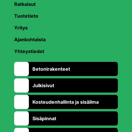
Ratkaisut
Tuotetieto
Yritys
Ajankohtaista
Yhteystiedot
Betonirakenteet
Julkisivut
Kosteudenhallinta ja sisäilma
Sisäpinnat