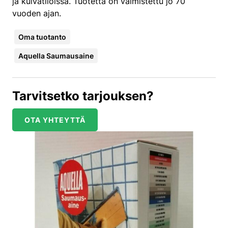
ja kuivatiloissa. Tuotetta on valmistettu jo 70
vuoden ajan.
Oma tuotanto
Aquella Saumausaine
Tarvitsetko tarjouksen?
OTA YHTEYTTÄ