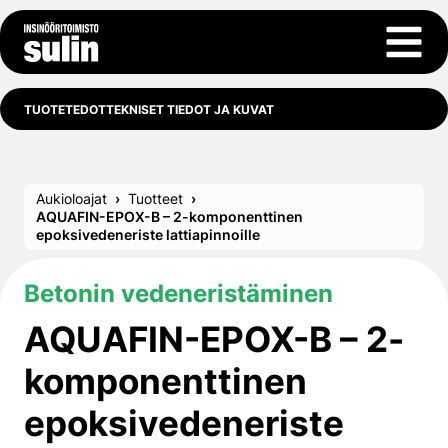
Siirry sisältöön
Avaa 
TUOTETEDOT
TEKNISET TIEDOT JA KUVAT
Aukioloajat
Tuotteet
AQUAFIN-EPOX-B – 2-komponenttinen
epoksivedeneriste lattiapinnoille
Betonin vedeneristäminen
AQUAFIN-EPOX-B – 2-
komponenttinen
epoksivedeneriste