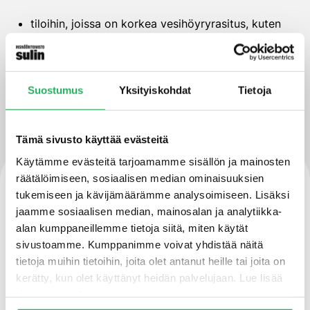
tiloihin, joissa on korkea vesihöyryrasitus, kuten
höyryhuoneisiin
uima-allas- ja vedenalaisiin rakenteisiin
Suostumus
Yksityiskohdat
Tietoja
sisä- ja ulkokäyttöön
Tämä sivusto käyttää evästeitä
Käytämme evästeitä tarjoamamme sisällön ja mainosten
Ominaisuudet
räätälöimiseen, sosiaalisen median ominaisuuksien
tukemiseen ja kävijämäärämme analysoimiseen. Lisäksi
jaamme sosiaalisen median, mainosalan ja analytiikka-
2-komponenttinen
alan kumppaneillemme tietoja siitä, miten käytät
reaktiohartsivedeneriste
sivustoamme. Kumppanimme voivat yhdistää näitä
tietoja muihin tietoihin, joita olet antanut heille tai joita on
kerätty, kun olet käyttänyt heidän palvelujaan. Lue lisää
liuotteeton, polyuretaani- ja
tietosuojaselosteestamme
.
isosyanaattivapaa