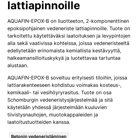
lattiapinnoille
AQUAFIN-EPOX-B on liuotteeton, 2-komponenttinen
epoksipohjainen vedeneriste lattiapinnoille. Tuote on
tarkoitettu käytettäväksi laatoituksen ja levypintojen
alla sekä vaativissa kohteissa, joissa vedeneristeeltä
edellytetään erinomaista kemiallista kestävyyttä,
halkeamansilloituskykyä ja luotettavaa tartuntaa
alustaan.
AQUAFIN-EPOX-B soveltuu erityisesti tiloihin, joissa
lattiarakenteeseen kohdistuu voimakas kosteus-,
kemikaali- tai vesihöyryrasitus. Tuote on osa
Schomburgin vedeneristysjärjestelmää ja sitä
käytetään yhdessä järjestelmään kuuluvien
tiivistysnauhojen, muotokappaleiden ja
laatoitustuotteiden kanssa.
Betonin vedeneristäminen