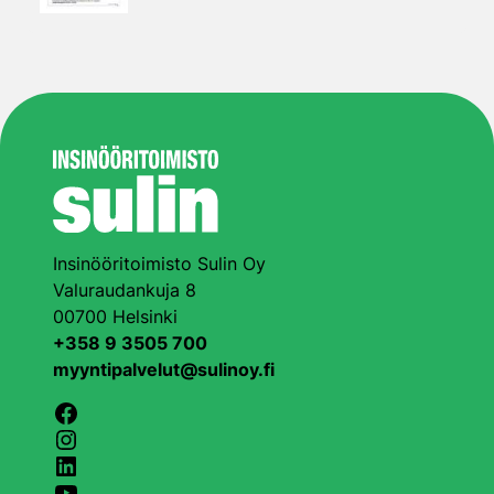
Insinööritoimisto Sulin Oy
Valuraudankuja 8
00700 Helsinki
+358 9 3505 700
myyntipalvelut@sulinoy.fi
Facebook
Instagram
LinkedIn
YouTube