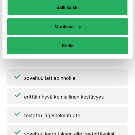
Salli kaikki
joustava ja halkeamia silloittava
Muokkaa
voidaan sävyttää ASO-FP-väripastalla
työnaikaisen tarkastettavuuden
Kiellä
parantamiseksi
soveltuu lattiapinnoille
erittäin hyvä kemiallinen kestävyys
testattu järjestelmätuote
soveltuu laatoituksen alle käytettäväksi