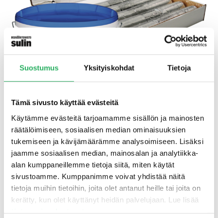
Suostumus
Yksityiskohdat
Tietoja
Tämä sivusto käyttää evästeitä
Käytämme evästeitä tarjoamamme sisällön ja mainosten
räätälöimiseen, sosiaalisen median ominaisuuksien
Aquafin -i380 – injektointi­kreemi
tukemiseen ja kävijämäärämme analysoimiseen. Lisäksi
kapillaari­katkojen tekemiseen
jaamme sosiaalisen median, mainosalan ja analytiikka-
alan kumppaneillemme tietoja siitä, miten käytät
Aquafin i380 on injektointikreemi kapillaarisen
sivustoamme. Kumppanimme voivat yhdistää näitä
veden nousun estämiseksi muuratuissa rakenteissa.
tietoja muihin tietoihin, joita olet antanut heille tai joita on
kerätty, kun olet käyttänyt heidän palvelujaan. Lue lisää
LUE LISÄÄ
tietosuojaselosteestamme
.