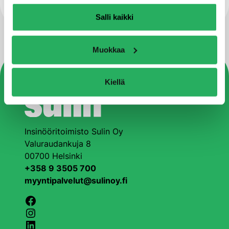
Salli kaikki
Muokkaa
Kiellä
Insinööritoimisto Sulin Oy
Valuraudankuja 8
00700 Helsinki
+358 9 3505 700
myyntipalvelut@sulinoy.fi
Facebook
Instagram
LinkedIn