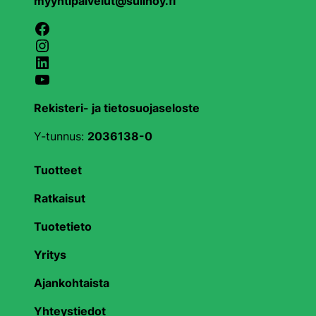
myyntipalvelut@sulinoy.fi
Facebook
Instagram
LinkedIn
YouTube
Rekisteri- ja tietosuojaseloste
Y-tunnus:
2036138-0
Tuotteet
Ratkaisut
Tuotetieto
Yritys
Ajankohtaista
Yhteystiedot