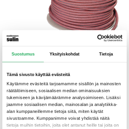
Suostumus
Yksityiskohdat
Tietoja
Tämä sivusto käyttää evästeitä
Max Frank Intec®-
Käytämme evästeitä tarjoamamme sisällön ja mainosten
injektointiletku­järjestelmä
räätälöimiseen, sosiaalisen median ominaisuuksien
tukemiseen ja kävijämäärämme analysoimiseen. Lisäksi
Intec® on MAX FRANKin tarjoama
jaamme sosiaalisen median, mainosalan ja analytiikka-
injektointiletkujärjestelmä työsaumoihin. Tuote
alan kumppaneillemme tietoja siitä, miten käytät
kestää hyvin betonoinnin tuomaa painetta, ja
sivustoamme. Kumppanimme voivat yhdistää näitä
injektiopäät ovat integroituna ja erikseen
tietoja muihin tietoihin, joita olet antanut heille tai joita on
merkattuina, jolloin niiden asennus muottiin ja itse