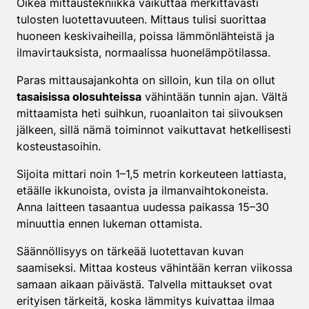
Oikea mittaustekniikka vaikuttaa merkittävästi
tulosten luotettavuuteen. Mittaus tulisi suorittaa
huoneen keskivaiheilla, poissa lämmönlähteistä ja
ilmavirtauksista, normaalissa huonelämpötilassa.
Paras mittausajankohta on silloin, kun tila on ollut
tasaisissa olosuhteissa
vähintään tunnin ajan. Vältä
mittaamista heti suihkun, ruoanlaiton tai siivouksen
jälkeen, sillä nämä toiminnot vaikuttavat hetkellisesti
kosteustasoihin.
Sijoita mittari noin 1–1,5 metrin korkeuteen lattiasta,
etäälle ikkunoista, ovista ja ilmanvaihtokoneista.
Anna laitteen tasaantua uudessa paikassa 15–30
minuuttia ennen lukeman ottamista.
Säännöllisyys on tärkeää luotettavan kuvan
saamiseksi. Mittaa kosteus vähintään kerran viikossa
samaan aikaan päivästä. Talvella mittaukset ovat
erityisen tärkeitä, koska lämmitys kuivattaa ilmaa