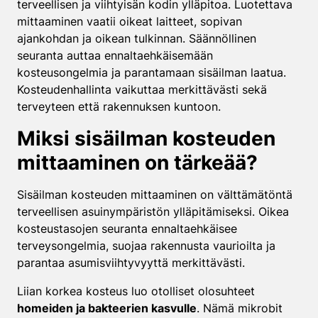
terveellisen ja viihtyisän kodin ylläpitoa. Luotettava
mittaaminen vaatii oikeat laitteet, sopivan
ajankohdan ja oikean tulkinnan. Säännöllinen
seuranta auttaa ennaltaehkäisemään
kosteusongelmia ja parantamaan sisäilman laatua.
Kosteudenhallinta vaikuttaa merkittävästi sekä
terveyteen että rakennuksen kuntoon.
Miksi sisäilman kosteuden
mittaaminen on tärkeää?
Sisäilman kosteuden mittaaminen on välttämätöntä
terveellisen asuinympäristön ylläpitämiseksi. Oikea
kosteustasojen seuranta ennaltaehkäisee
terveysongelmia, suojaa rakennusta vaurioilta ja
parantaa asumisviihtyvyyttä merkittävästi.
Liian korkea kosteus luo otolliset olosuhteet
homeiden ja bakteerien kasvulle
. Nämä mikrobit