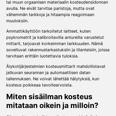
tai muun orgaanisen materiaalin kosteudensidonnan
avulla. Ne eivät tarvitse paristoja, mutta ovat
vähemmän tarkkoja ja hitaampia reagoimaan
muutoksiin.
Ammattikäyttöön tarkoitetut laitteet, kuten
psykrometrit ja kalibroitavilla antureilla varustetut
mittarit, tarjoavat korkeimman tarkkuuden. Nämä
soveltuvat rakennustarkastuksiin ja tilanteisiin, joissa
tarvitaan erittäin luotettavia tuloksia.
Älykotijärjestelmien kosteusmittarit mahdollistavat
jatkuvan seurannan ja automaattisen datan
tallennuksen. Ne voivat lähettää hälytyksiä, kun
kosteus poikkeaa tavoitearvoista.
Miten sisäilman kosteus
mitataan oikein ja milloin?