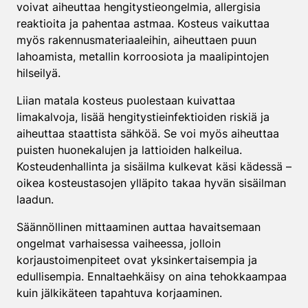
voivat aiheuttaa hengitystieongelmia, allergisia
reaktioita ja pahentaa astmaa. Kosteus vaikuttaa
myös rakennusmateriaaleihin, aiheuttaen puun
lahoamista, metallin korroosiota ja maalipintojen
hilseilyä.
Liian matala kosteus puolestaan kuivattaa
limakalvoja, lisää hengitystieinfektioiden riskiä ja
aiheuttaa staattista sähköä. Se voi myös aiheuttaa
puisten huonekalujen ja lattioiden halkeilua.
Kosteudenhallinta ja sisäilma kulkevat käsi kädessä –
oikea kosteustasojen ylläpito takaa hyvän sisäilman
laadun.
Säännöllinen mittaaminen auttaa havaitsemaan
ongelmat varhaisessa vaiheessa, jolloin
korjaustoimenpiteet ovat yksinkertaisempia ja
edullisempia. Ennaltaehkäisy on aina tehokkaampaa
kuin jälkikäteen tapahtuva korjaaminen.