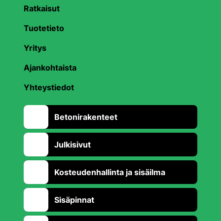
Ratkaisut
Tuotetieto
Yritys
Ajankohtaista
Yhteystiedot
Betonirakenteet
Julkisivut
Kosteudenhallinta ja sisäilma
Sisäpinnat