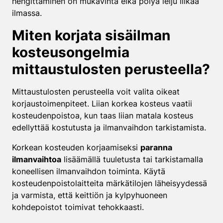
hengittäminen on mukavinta eikä pölyä leiju liikaa
ilmassa.
Miten korjata sisäilman
kosteusongelmia
mittaustulosten perusteella?
Mittaustulosten perusteella voit valita oikeat
korjaustoimenpiteet. Liian korkea kosteus vaatii
kosteudenpoistoa, kun taas liian matala kosteus
edellyttää kostutusta ja ilmanvaihdon tarkistamista.
Korkean kosteuden korjaamiseksi
paranna
ilmanvaihtoa
lisäämällä tuuletusta tai tarkistamalla
koneellisen ilmanvaihdon toiminta. Käytä
kosteudenpoistolaitteita märkätilojen läheisyydessä
ja varmista, että keittiön ja kylpyhuoneen
kohdepoistot toimivat tehokkaasti.