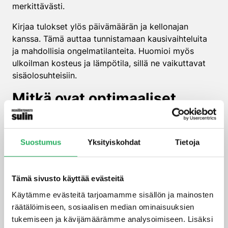
merkittävästi.
Kirjaa tulokset ylös päivämäärän ja kellonajan
kanssa. Tämä auttaa tunnistamaan kausivaihteluita
ja mahdollisia ongelmatilanteita. Huomioi myös
ulkoilman kosteus ja lämpötila, sillä ne vaikuttavat
sisäolosuhteisiin.
Mitkä ovat optimaaliset
kosteustasojen rajat
sisätiloissa?
Suostumus
Yksityiskohdat
Tietoja
Optimaalinen sisäilman suhteellinen kosteus on 40–
60 prosenttia ympäri vuoden. Tämä vaihteluväli
Tämä sivusto käyttää evästeitä
takaa terveellisen sisäilman ja suojaa rakennusta
kosteusongelmilta tehokkaasti.
Käytämme evästeitä tarjoamamme sisällön ja mainosten
räätälöimiseen, sosiaalisen median ominaisuuksien
Talvella kosteustavoite voi olla hieman alhaisempi,
tukemiseen ja kävijämäärämme analysoimiseen. Lisäksi
30–50 prosenttia, koska kylmä ulkoilma sisältää