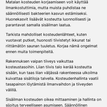
Matalan kosteuden korjaamiseen voit käyttää
ilmankostuttimia, mutta muista puhdistaa ne
säännöllisesti bakteerien kasvun estämiseksi.
Huonekasvit lisäävät kosteutta luonnollisesti ja
parantavat samalla sisäilman laatua.
Tarkista mahdolliset kosteudenlähteet, kuten
vuotavat putket, huonosti tiivistetyt ikkunat tai
riittämätön saunan tuuletus. Korjaa nämä ongelmat
ennen muita toimenpiteitä.
Rakennuksen vaipan tiiveys vaikuttaa
kosteustasoihin. Liian tiivis talo kerää kosteutta
sisään, kun taas liian väljässä rakenteessa ulkoilma
kuivattaa sisätiloja talvella. Kosteudenhallinta vaatii
tasapainon löytämistä ilmanvaihdon ja tiiveyden
välillä.
Sisäilman kosteuden oikea mittaaminen ja hallinta on
sijoitus terveelliseen asumiseen. Säännöllinen