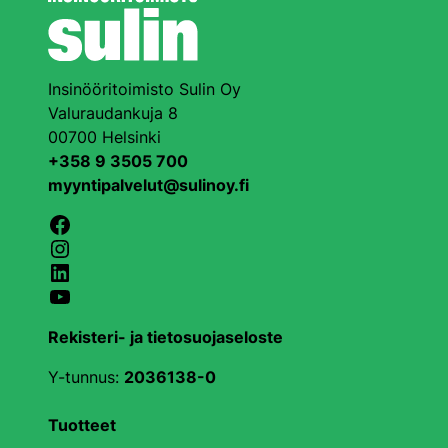
Insinööritoimisto Sulin Oy
Valuraudankuja 8
00700 Helsinki
+358 9 3505 700
myyntipalvelut@sulinoy.fi
Facebook
Instagram
LinkedIn
YouTube
Rekisteri- ja tietosuojaseloste
Y-tunnus:
2036138-0
Tuotteet