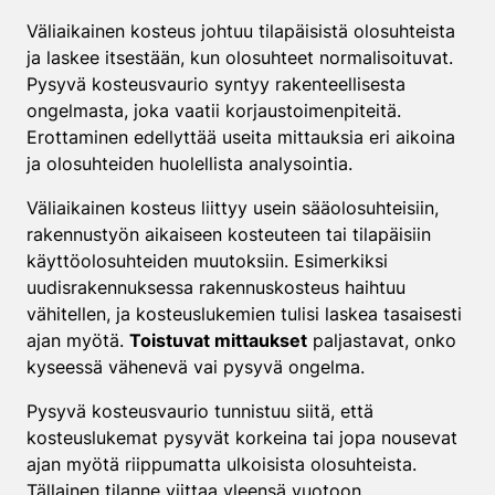
Väliaikainen kosteus johtuu tilapäisistä olosuhteista
ja laskee itsestään, kun olosuhteet normalisoituvat.
Pysyvä kosteusvaurio syntyy rakenteellisesta
ongelmasta, joka vaatii korjaustoimenpiteitä.
Erottaminen edellyttää useita mittauksia eri aikoina
ja olosuhteiden huolellista analysointia.
Väliaikainen kosteus liittyy usein sääolosuhteisiin,
rakennustyön aikaiseen kosteuteen tai tilapäisiin
käyttöolosuhteiden muutoksiin. Esimerkiksi
uudisrakennuksessa rakennuskosteus haihtuu
vähitellen, ja kosteuslukemien tulisi laskea tasaisesti
ajan myötä.
Toistuvat mittaukset
paljastavat, onko
kyseessä vähenevä vai pysyvä ongelma.
Pysyvä kosteusvaurio tunnistuu siitä, että
kosteuslukemat pysyvät korkeina tai jopa nousevat
ajan myötä riippumatta ulkoisista olosuhteista.
Tällainen tilanne viittaa yleensä vuotoon,