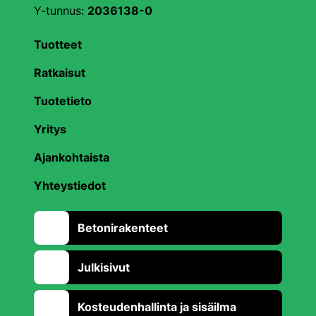
Y-tunnus:
2036138-0
Tuotteet
Ratkaisut
Tuotetieto
Yritys
Ajankohtaista
Yhteystiedot
Betonirakenteet
Julkisivut
Kosteudenhallinta ja sisäilma