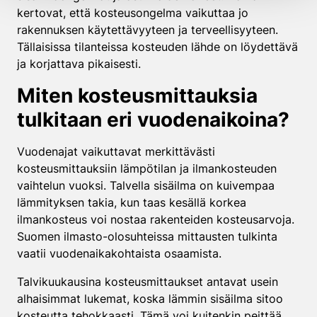
kertovat, että kosteusongelma vaikuttaa jo
rakennuksen käytettävyyteen ja terveellisyyteen.
Tällaisissa tilanteissa kosteuden lähde on löydettävä
ja korjattava pikaisesti.
Miten kosteusmittauksia
tulkitaan eri vuodenaikoina?
Vuodenajat vaikuttavat merkittävästi
kosteusmittauksiin lämpötilan ja ilmankosteuden
vaihtelun vuoksi. Talvella sisäilma on kuivempaa
lämmityksen takia, kun taas kesällä korkea
ilmankosteus voi nostaa rakenteiden kosteusarvoja.
Suomen ilmasto-olosuhteissa mittausten tulkinta
vaatii vuodenaikakohtaista osaamista.
Talvikuukausina kosteusmittaukset antavat usein
alhaisimmat lukemat, koska lämmin sisäilma sitoo
kosteutta tehokkaasti. Tämä voi kuitenkin peittää