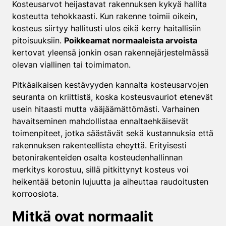
Kosteusarvot heijastavat rakennuksen kykyä hallita
kosteutta tehokkaasti. Kun rakenne toimii oikein,
kosteus siirtyy hallitusti ulos eikä kerry haitallisiin
pitoisuuksiin.
Poikkeamat normaaleista arvoista
kertovat yleensä jonkin osan rakennejärjestelmässä
olevan viallinen tai toimimaton.
Pitkäaikaisen kestävyyden kannalta kosteusarvojen
seuranta on kriittistä, koska kosteusvauriot etenevät
usein hitaasti mutta vääjäämättömästi. Varhainen
havaitseminen mahdollistaa ennaltaehkäisevät
toimenpiteet, jotka säästävät sekä kustannuksia että
rakennuksen rakenteellista eheyttä. Erityisesti
betonirakenteiden osalta kosteudenhallinnan
merkitys korostuu, sillä pitkittynyt kosteus voi
heikentää betonin lujuutta ja aiheuttaa raudoitusten
korroosiota.
Mitkä ovat normaalit