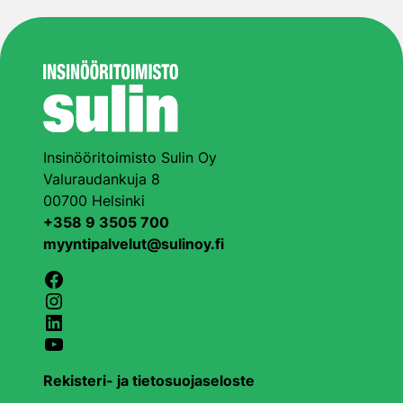
Insinööritoimisto Sulin Oy
Valuraudankuja 8
00700 Helsinki
+358 9 3505 700
myyntipalvelut@sulinoy.fi
Facebook
Instagram
LinkedIn
YouTube
Rekisteri- ja tietosuojaseloste