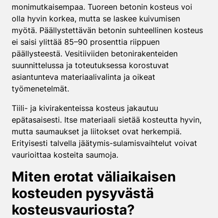
monimutkaisempaa. Tuoreen betonin kosteus voi
olla hyvin korkea, mutta se laskee kuivumisen
myötä. Päällystettävän betonin suhteellinen kosteus
ei saisi ylittää 85–90 prosenttia riippuen
päällysteestä. Vesitiiviiden betonirakenteiden
suunnittelussa ja toteutuksessa korostuvat
asiantunteva materiaalivalinta ja oikeat
työmenetelmät.
Tiili- ja kivirakenteissa kosteus jakautuu
epätasaisesti. Itse materiaali sietää kosteutta hyvin,
mutta saumaukset ja liitokset ovat herkempiä.
Erityisesti talvella jäätymis-sulamisvaihtelut voivat
vaurioittaa kosteita saumoja.
Miten erotat väliaikaisen
kosteuden pysyvästä
kosteusvauriosta?