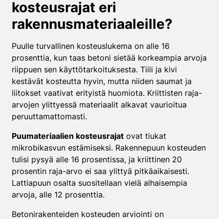
kosteusrajat eri
rakennusmateriaaleille?
Puulle turvallinen kosteuslukema on alle 16
prosenttia, kun taas betoni sietää korkeampia arvoja
riippuen sen käyttötarkoituksesta. Tiili ja kivi
kestävät kosteutta hyvin, mutta niiden saumat ja
liitokset vaativat erityistä huomiota. Kriittisten raja-
arvojen ylittyessä materiaalit alkavat vaurioitua
peruuttamattomasti.
Puumateriaalien kosteusrajat
ovat tiukat
mikrobikasvun estämiseksi. Rakennepuun kosteuden
tulisi pysyä alle 16 prosentissa, ja kriittinen 20
prosentin raja-arvo ei saa ylittyä pitkäaikaisesti.
Lattiapuun osalta suositellaan vielä alhaisempia
arvoja, alle 12 prosenttia.
Betonirakenteiden kosteuden arviointi on