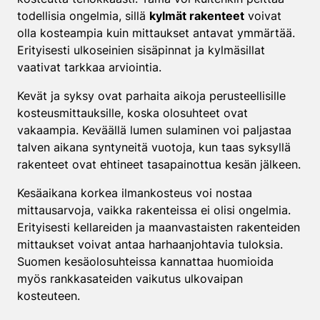
todellisia ongelmia, sillä
kylmät rakenteet
voivat
olla kosteampia kuin mittaukset antavat ymmärtää.
Erityisesti ulkoseinien sisäpinnat ja kylmäsillat
vaativat tarkkaa arviointia.
Kevät ja syksy ovat parhaita aikoja perusteellisille
kosteusmittauksille, koska olosuhteet ovat
vakaampia. Keväällä lumen sulaminen voi paljastaa
talven aikana syntyneitä vuotoja, kun taas syksyllä
rakenteet ovat ehtineet tasapainottua kesän jälkeen.
Kesäaikana korkea ilmankosteus voi nostaa
mittausarvoja, vaikka rakenteissa ei olisi ongelmia.
Erityisesti kellareiden ja maanvastaisten rakenteiden
mittaukset voivat antaa harhaanjohtavia tuloksia.
Suomen kesäolosuhteissa kannattaa huomioida
myös rankkasateiden vaikutus ulkovaipan
kosteuteen.