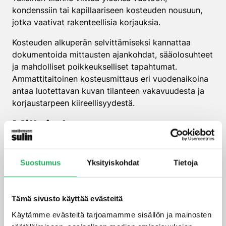
kondenssiin tai kapillaariseen kosteuden nousuun,
jotka vaativat rakenteellisia korjauksia.
Kosteuden alkuperän selvittämiseksi kannattaa
dokumentoida mittausten ajankohdat, sääolosuhteet
ja mahdolliset poikkeukselliset tapahtumat.
Ammattitaitoinen kosteusmittaus eri vuodenaikoina
antaa luotettavan kuvan tilanteen vakavuudesta ja
korjaustarpeen kiireellisyydestä.
Milloin kosteusarvot
edellyttävät välittömiä
korjaustoimenpiteitä?
Suostumus
Yksityiskohdat
Tietoja
Välittömät korjaustoimenpiteet tarvitaan, kun
kosteuslukemat ylittävät kriittiset raja-arvot tai kun
Tämä sivusto käyttää evästeitä
havaitaan homekasvua, lahoamista tai rakenteellista
Käytämme evästeitä tarjoamamme sisällön ja mainosten
heikkenemistä. Akuutti riski syntyy myös äkillisestä