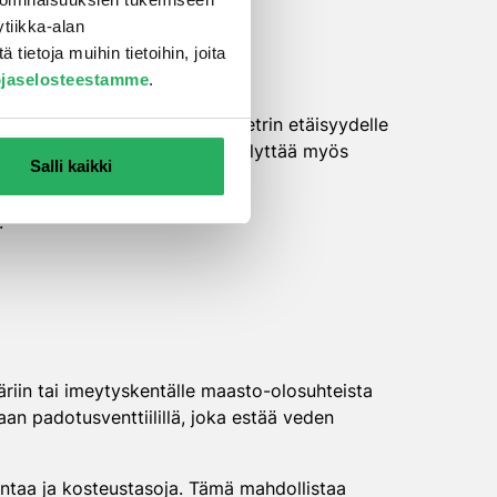
elin
tiikka-alan
ietoja muihin tietoihin, joita
ojaselosteestamme
.
 alapuolelle, vähintään 0,5 metrin etäisyydelle
uodostumista. Järjestelmä edellyttää myös
Salli kaikki
:
äriin tai imeytyskentälle maasto-olosuhteista
taan padotusventtiilillä, joka estää veden
intaa ja kosteustasoja. Tämä mahdollistaa