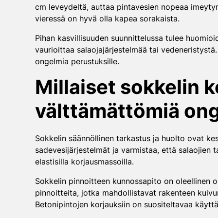
cm leveydeltä, auttaa pintavesien nopeaa imeytymis
vieressä on hyvä olla kapea sorakaista.
Pihan kasvillisuuden suunnittelussa tulee huomioida
vaurioittaa salaojajärjestelmää tai vedeneristystä.
ongelmia perustuksille.
Millaiset sokkelin 
välttämättömiä on
Sokkelin säännöllinen tarkastus ja huolto ovat kes
sadevesijärjestelmät ja varmistaa, että salaojien 
elastisilla korjausmassoilla.
Sokkelin pinnoitteen kunnossapito on oleellinen 
pinnoitteita, jotka mahdollistavat rakenteen kuivu
Betonipintojen korjauksiin on suositeltavaa käyttä