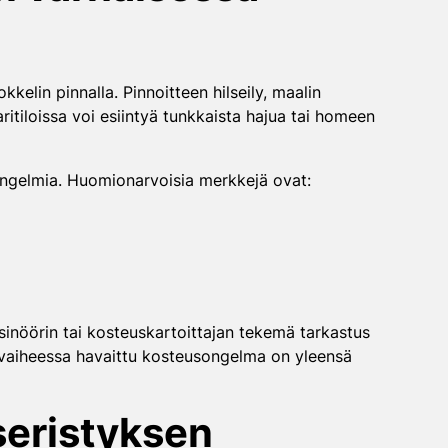
lin pinnalla. Pinnoitteen hilseily, maalin
tiloissa voi esiintyä tunkkaista hajua tai homeen
a ongelmia. Huomionarvoisia merkkejä ovat:
inöörin tai kosteuskartoittajan tekemä tarkastus
a vaiheessa havaittu kosteusongelma on yleensä
seristyksen