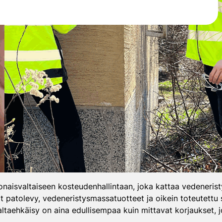
isvaltaiseen kosteudenhallintaan, joka kattaa vedeneristyk
at patolevy, vedeneristysmassatuotteet ja oikein toteutett
taehkäisy on aina edullisempaa kuin mittavat korjaukset, 