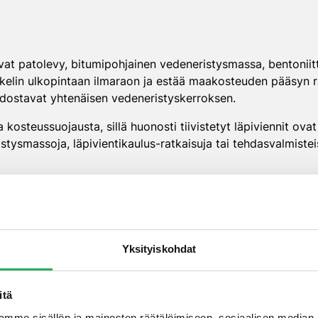
at patolevy, bitumipohjainen vedeneristysmassa, bentoniit
elin ulkopintaan ilmaraon ja estää maakosteuden pääsyn rak
odostavat yhtenäisen vedeneristyskerroksen.
kosteussuojausta, sillä huonosti tiivistetyt läpiviennit ovat
vistysmassoja, läpivientikaulus-ratkaisuja tai tehdasvalmistei
apa ehkäistä kosteusongelmia, sillä se nostaa sokkelin si
mpiä sokkelin lämmöneristysmateriaaleja. Pintakosteuden est
kenteen hengittää.
Yksityiskohdat
ittinen kosteuden hallintaratkaisu, joka estää maakosteuden 
injektointimenetelmiä. Jokaisen kohteen kosteussuojaus tulis
aasto-olosuhteet.
itä
mme sisällön ja mainosten räätälöimiseen, sosiaalisen median