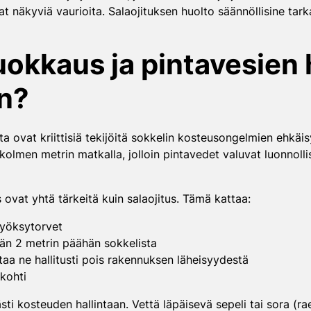
t näkyviä vaurioita. Salaojituksen huolto säännöllisine tar
kkaus ja pintavesien h
en?
a ovat kriittisiä tekijöitä sokkelin kosteusongelmien ehkäi
kolmen metrin matkalla, jolloin pintavedet valuvat luonnolli
 ovat yhtä tärkeitä kuin salaojitus. Tämä kattaa:
syöksytorvet
än 2 metrin päähän sokkelista
taa ne hallitusti pois rakennuksen läheisyydestä
 kohti
ästi kosteuden hallintaan. Vettä läpäisevä sepeli tai sora (