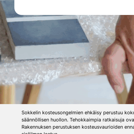
Sokkelin kosteusongelmien ehkäisy perustuu kokona
säännöllisen huollon. Tehokkaimpia ratkaisuja ov
Rakennuksen perustuksen kosteusvaurioiden ennal