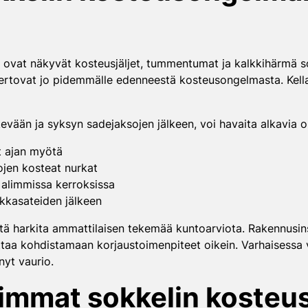
vat näkyvät kosteusjäljet, tummentumat ja kalkkihärmä sokke
rtovat jo pidemmälle edenneestä kosteusongelmasta. Kellari
i kevään ja syksyn sadejaksojen jälkeen, voi havaita alkavi
at ajan myötä
lojen kosteat nurkat
 alimmissa kerroksissa
kkasateiden jälkeen
ä harkita ammattilaisen tekemää kuntoarviota. Rakennusins
uttaa kohdistamaan korjaustoimenpiteet oikein. Varhaisess
nyt vaurio.
immat sokkelin kosteu