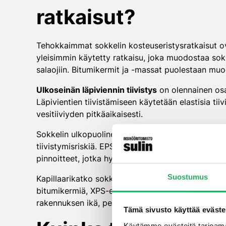
ratkaisut?
Tehokkaimmat sokkelin kosteuseristysratkaisut ov
yleisimmin käytetty ratkaisu, joka muodostaa sokk
salaojiin. Bitumikermit ja -massat puolestaan mu
Ulkoseinän läpiviennin tiivistys
on olennainen osa 
Läpivientien tiivistämiseen käytetään elastisia tii
vesitiiviyden pitkäaikaisesti.
Sokkelin ulkopuolinen lämmöneristys on tehokas t
tiivistymisriskiä. EPS- tai XPS-levyt ovat yleisi
pinnoitteet, jotka hylkivät vettä mutta sallivat ra
Suostumus
Kapillaarikatko sokkelin ja anturan välissä on kri
bitumikermiä, XPS-eristettä tai erikoistapaukissa 
rakennuksen ikä, perustustyyppi ja ympäröivät m
Tämä sivusto käyttää eväste
Käytämme evästeitä tarjoama