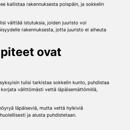
lee kallistaa rakennuksesta poispäin, ja sokkelin
i välttää istutuksia, joiden juuristo voi
äisyydelle rakennuksesta, jotta juuristo ei aiheuta
npiteet ovat
yksyisin tulisi tarkistaa sokkelin kunto, puhdistaa
 korjata välittömästi vettä läpäisemättömillä,
öyryä läpäiseviä, mutta vettä hylkiviä
uolellisesti ja alusta puhdistetaan.
.