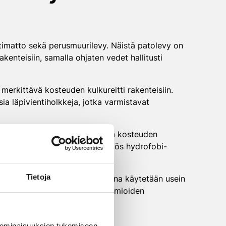
timatto sekä perusmuurilevy. Näistä patolevy on
enteisiin, samalla ohjaten vedet hallitusti
 merkittävä kosteuden kulkureitti rakenteisiin.
sia läpivientiholkkeja, jotka varmistavat
säpinnan lämpötilaa ja vähentää kosteuden
oon toimivia ratkaisuja ovat myös hydrofobi-
Tietoja
nousun rakenteisiin. Materiaalina käytetään usein
i suunnitella yksilöllisesti huomioiden
 ominaisuuksien tukemiseen