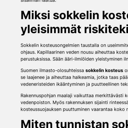
sisäilman laatua.
Miksi sokkelin kos
yleisimmät riskitek
Sokkelin kosteusongelmien taustalla on useimmite
ohjaus. Kapillaarinen veden nousu aiheuttaa koste
perustuksissa. Sään ääri-ilmiöiden yleistyminen 
Suomen ilmasto-olosuhteissa
sokkelin kosteus
on
se laajenee ja aiheuttaa halkeamia, jotka taas p
vedeneristeiden ikääntyminen ja puutteellinen tek
Rakennuspohjan maalaji vaikuttaa merkittävästi k
vedenpoiston. Myös rakennuksen sijainti rinteessä 
kosteussuojauksen puuttuminen vaarantaa koko rak
Miten tunnistan so