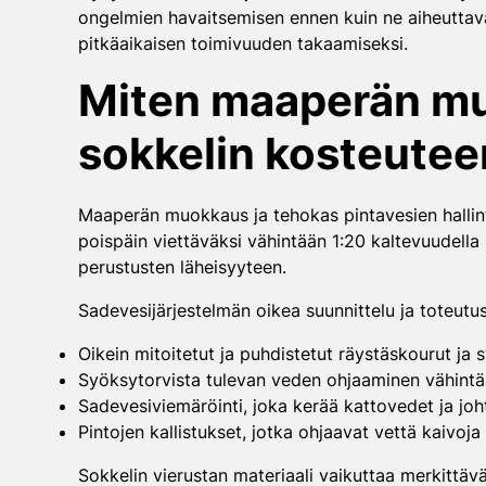
ongelmien havaitsemisen ennen kuin ne aiheuttava
pitkäaikaisen toimivuuden takaamiseksi.
Miten maaperän muo
sokkelin kosteute
Maaperän muokkaus ja tehokas pintavesien hallint
poispäin viettäväksi vähintään 1:20 kaltevuudella 
perustusten läheisyyteen.
Sadevesijärjestelmän oikea suunnittelu ja toteutus
Oikein mitoitetut ja puhdistetut räystäskourut ja 
Syöksytorvista tulevan veden ohjaaminen vähintä
Sadevesiviemäröinti, joka kerää kattovedet ja joh
Pintojen kallistukset, jotka ohjaavat vettä kaivoja
Sokkelin vierustan materiaali vaikuttaa merkittäv