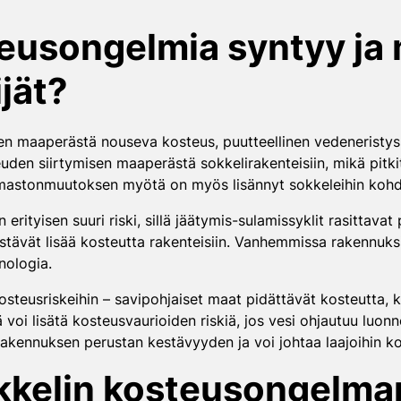
teusongelmia syntyy ja 
ijät?
n maaperästä nouseva kosteus, puutteellinen vedeneristys, t
uden siirtymisen maaperästä sokkelirakenteisiin, mikä pitk
ilmastonmuutoksen myötä on myös lisännyt sokkeleihin kohd
 erityisen suuri riski, sillä jäätymis-sulamissyklit rasittava
äästävät lisää kosteutta rakenteisiin. Vanhemmissa rakennuk
nologia.
osteusriskeihin – savipohjaiset maat pidättävät kosteutta, 
voi lisätä kosteusvaurioiden riskiä, jos vesi ohjautuu luonno
ennuksen perustan kestävyyden ja voi johtaa laajoihin kor
kkelin kosteusongelma