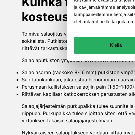
Kuinka toimiva sala
ja kävijämäärämme analysoim
kosteussuojaukse
kumppaneillemme tietoja siitä
olet antanut heille tai joita 
Toimiva salaojitus vaatii oikeaa suunnittelua, jos
sokkelista. Putkiston kaltevuuden tulee olla väh
Kiellä
riittävät tarkastuskaivot jokaiseen kulmaan ja 20-
Salaojaputkiston ympärillä käytettävä täyttömater
Salaojasoran (raekoko 8-16 mm) putkiston ympäri
Suodatinkankaan, joka estää hienomman maa-ain
Perusmaan kallistuksen salaojiin päin (1:50–1:100)
Riittävän kapillaarikatkokerroksen perustusten all
Salaojajärjestelmän purkupaikka tulee suunnitella
riippuen. Purkupaikka tulee sijoittaa siten, että v
virtauksen takaisin salaojajärjestelmään.
Nykyaikaiseen salaojitukseen voidaan liittää myös