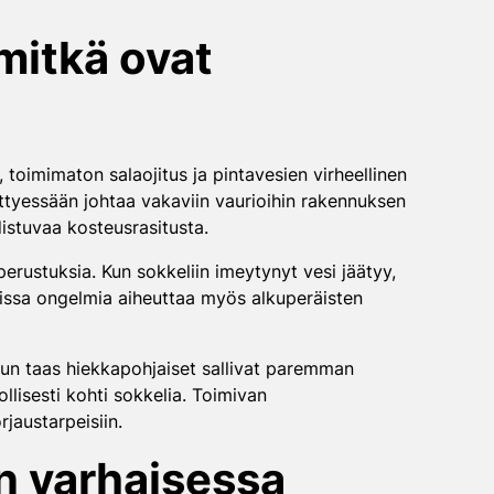
mitkä ovat
oimimaton salaojitus ja pintavesien virheellinen
ittyessään johtaa vakaviin vaurioihin rakennuksen
istuvaa kosteusrasitusta.
t perustuksia. Kun sokkeliin imeytynyt vesi jäätyy,
sissa ongelmia aiheuttaa myös alkuperäisten
kun taas hiekkapohjaiset sallivat paremman
llisesti kohti sokkelia. Toimivan
jaustarpeisiin.
n varhaisessa