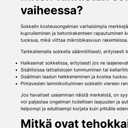
vaiheessa?
Sokkelin kosteusongelman varhaisimpia merkkejä o
kupruileminen ja betonirakenteen rapautuminen ke
tuoksua, mikä viittaa mikrobikasvuun rakenteissa.
Tarkkailemalla sokkelia säännöllisesti, erityisest
Halkeamat sokkelissa, erityisesti jos ne laajenev
Sisätiloissa lattialistojen tummuminen tai kellariti
Sisäilman laadun heikkeneminen ja kostea tuoksu
Pintavesien lammikoituminen sokkelin viereen ran
Jos havaitset useamman näistä merkeistä, on syyt
voi paljastaa ongelman todellisen laajuuden ja a
helpompi ja edullisempi korjata kuin pitkälle eden
Mitkä ovat tehokka