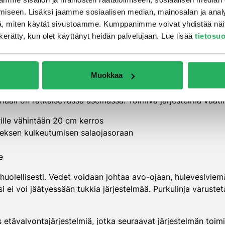
ojitus toteutetaan sokk
iseen. Lisäksi jaamme sosiaalisen median, mainosalan ja analy
ssa?
, miten käytät sivustoamme. Kumppanimme voivat yhdistää näitä t
on kerätty, kun olet käyttänyt heidän palvelujaan. Lue lisää
tietosu
sa salaojaputket asennetaan anturan alapinnan tasoon tai sen
intään 1:200, mikä takaa veden virtauksen ilman tukosten m
Muokkaa
40 metrin välein.
iaali on ratkaisevassa asemassa. Toimiva järjestelmä vaatii
lle vähintään 20 cm kerros
eksen kulkeutumisen salaojasoraan
e
 huolellisesti. Vedet voidaan johtaa avo-ojaan, hulevesiviem
esi ei voi jäätyessään tukkia järjestelmää. Purkulinja varuste
 etävalvontajärjestelmiä, jotka seuraavat järjestelmän toim