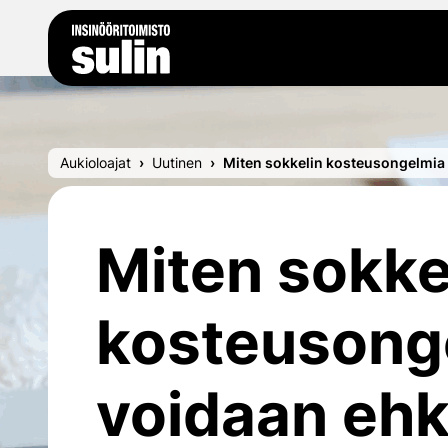
Siirry sisältöön
Aukioloajat
Uutinen
Miten sokkelin kosteusongelmia
Miten sokke
kosteusong
voidaan ehk