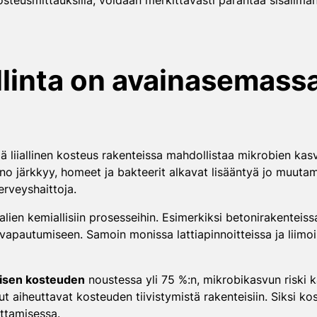
 kosteusmittauksilla, voidaan merkittävästi parantaa sisäilma
linta on avainasemassa
lä liiallinen kosteus rakenteissa mahdollistaa mikrobien kas
o järkkyy, homeet ja bakteerit alkavat lisääntyä jo muutam
erveyshaittoja.
n kemiallisiin prosesseihin. Esimerkiksi betonirakenteissa l
en vapautumiseen. Samoin monissa lattiapinnoitteissa ja liim
lisen kosteuden
noustessa yli 75 %:n, mikrobikasvun riski 
elut aiheuttavat kosteuden tiivistymistä rakenteisiin. Siksi k
uttamisessa.