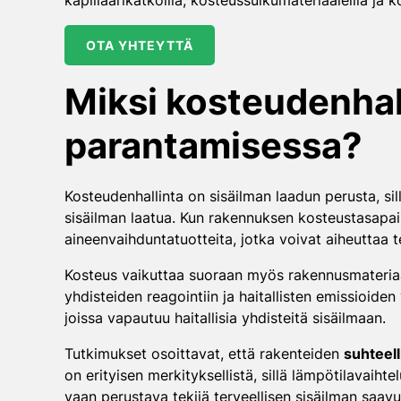
kapillaarikatkoilla, kosteussulkumateriaaleilla ja
OTA YHTEYTTÄ
Miksi kosteudenhal
parantamisessa?
Kosteudenhallinta on sisäilman laadun perusta, sil
sisäilman laatua. Kun rakennuksen kosteustasapain
aineenvaihduntatuotteita, jotka voivat aiheuttaa t
Kosteus vaikuttaa suoraan myös rakennusmateriaalie
yhdisteiden reagointiin ja haitallisten emissioid
joissa vapautuu haitallisia yhdisteitä sisäilmaan.
Tutkimukset osoittavat, että rakenteiden
suhteel
on erityisen merkityksellistä, sillä lämpötilavaiht
vaan perustava tekijä terveellisen sisäilman saav