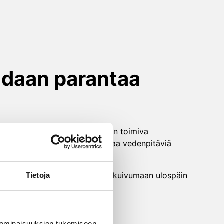
idaan parantaa
s kosteudenhallinnan perusta on toimiva
ikoislaasteilla voidaan toteuttaa vedenpitäviä
eilla, jotka päästävät rakenteen kuivumaan ulospäin
Tietoja
tävällä ilmankierrolla.
 ominaisuuksien tukemiseen