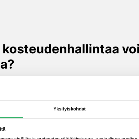
kosteudenhallintaa vo
la?
onipuolisilla teknisillä ratkaisuilla. Perustuksissa tehoka
uden nousun rakenteisiin. Esimerkiksi kuituvahvisteisilla er
ta kosteusrasitusta kokeviin kellaritiloihin.
aa diffuusioavoimilla, mutta vesitiiviillä julkisivupinnoitt
Yksityiskohdat
julkisivujen tuuletusrakojen toimivuus on varmistettava riit
teknisiä ratkaisuja ovat:
itä
mme sisällön ja mainosten räätälöimiseen, sosiaalisen median