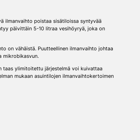
ä ilmanvaihto poistaa sisätiloissa syntyvää
yy päivittäin 5-10 litraa vesihöyryä, joka on
hto on vähäistä. Puutteellinen ilmanvaihto johtaa
aa mikrobikasvun.
n taas ylimitoitettu järjestelmä voi kuivattaa
koelman mukaan asuintilojen ilmanvaihtokertoimen