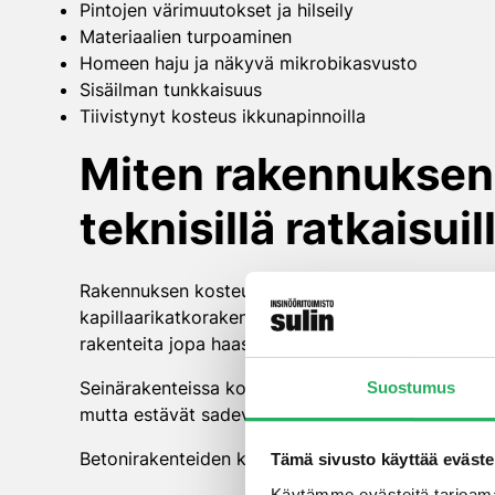
Pintojen värimuutokset ja hilseily
Materiaalien turpoaminen
Homeen haju ja näkyvä mikrobikasvusto
Sisäilman tunkkaisuus
Tiivistynyt kosteus ikkunapinnoilla
Miten rakennuksen 
teknisillä ratkaisuil
Rakennuksen kosteudenhallintaa voidaan tehostaa m
kapillaarikatkorakenne, joka estää maaperän koste
rakenteita jopa haastaviin olosuhteisiin, kuten suur
Seinärakenteissa kosteudenhallintaa voidaan parant
Suostumus
mutta estävät sadeveden pääsyn rakenteisiin. Myös 
Betonirakenteiden kosteudenhallinnassa keskeisiä 
Tämä sivusto käyttää eväste
Käytämme evästeitä tarjoama