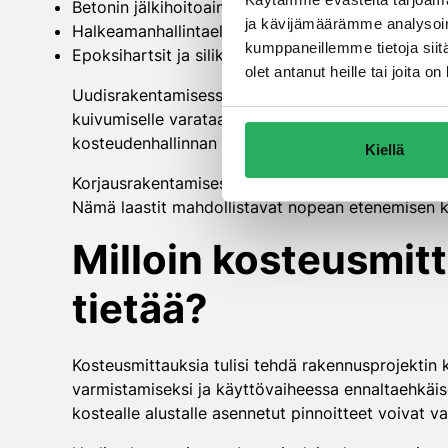
Betonin jälkihoitoaineet, jotka optimoivat hydrat
ja kävijämäärämme analysoim
Halkeamanhallintaelementit, jotka ohjaavat kutist
kumppaneillemme tietoja siitä
Epoksihartsit ja silikaattipohjaiset kyllästeet, jo
olet antanut heille tai joita 
Uudisrakentamisessa merkittävä tekninen ratkai
kuivumiselle varataan riittävästi aikaa ennen pinn
kosteudenhallinnan myös rakennuksen käytön aik
Kiellä
Korjausrakentamisessa kosteudenhallintaa voidaan p
Nämä laastit mahdollistavat nopean etenemisen ko
Milloin kosteusmitt
tietää?
Kosteusmittauksia tulisi tehdä rakennusprojektin 
varmistamiseksi ja käyttövaiheessa ennaltaehkäise
kostealle alustalle asennetut pinnoitteet voivat va