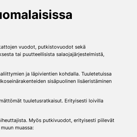
uomalaisissa
ikattojen vuodot, putkistovuodot sekä
sta tai puutteellisista salaojajärjestelmistä,
aliittymien ja läpivientien kohdalla. Tuuletetuissa
 Ulkoseinärakenteiden sisäpuolinen lisäeristäminen
ättömät tuuletusratkaisut. Erityisesti loivilla
euttajista. Myös putkivuodot, erityisesti piilevät
at muun muassa: