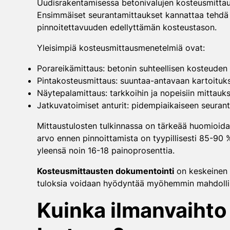
Uudisrakentamisessa betonivalujen kosteusmittaukse
Ensimmäiset seurantamittaukset kannattaa tehdä n
pinnoitettavuuden edellyttämän kosteustason.
Yleisimpiä kosteusmittausmenetelmiä ovat:
Porareikämittaus: betonin suhteellisen kosteuden
Pintakosteusmittaus: suuntaa-antavaan kartoituk
Näytepalamittaus: tarkkoihin ja nopeisiin mittauks
Jatkuvatoimiset anturit: pidempiaikaiseen seuran
Mittaustulosten tulkinnassa on tärkeää huomioida, 
arvo ennen pinnoittamista on tyypillisesti 85-90 %
yleensä noin 16-18 painoprosenttia.
Kosteusmittausten dokumentointi
on keskeinen o
tuloksia voidaan hyödyntää myöhemmin mahdollis
Kuinka ilmanvaihto 