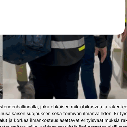
eudenhallinnalla, joka ehkäisee mikrobikasvua ja rakenteell
ennusaikaisen suojauksen sekä toimivan ilmanvaihdon. Erity
telut ja korkea ilmankosteus asettavat erityisvaatimuksia raken