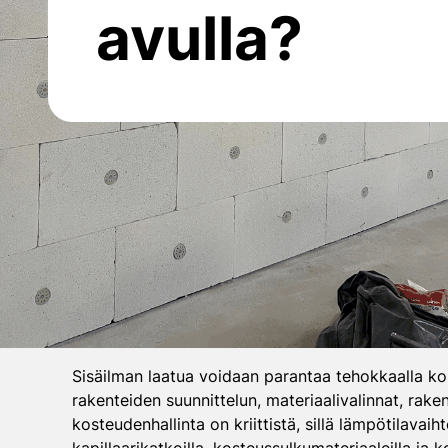
avulla?
Sisäilman laatua voidaan parantaa tehokkaalla kost
rakenteiden suunnittelun, materiaalivalinnat, rak
kosteudenhallinta on kriittistä, sillä lämpötilavaih