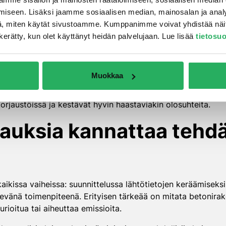
aation ja vähentävät kutistumishalkeamia
iseen. Lisäksi jaamme sosiaalisen median, mainosalan ja analy
umishalkeamat suunniteltuihin kohtiin
, miten käytät sivustoamme. Kumppanimme voivat yhdistää näitä t
tka vahvistavat betonipintaa ja tekevät siitä vedenhylkivän
on kerätty, kun olet käyttänyt heidän palvelujaan. Lue lisää
tietosu
su on
hallittu kuivuminen
, jossa rakenteiden kosteustilaa se
oitusta. Rakenteisiin asennettavat kiinteät kosteusmittausan
ana.
Muokkaa
arantaa reaktiivisilla korjauslaasteilla, jotka soveltuvat e
rjaustöissä ja kestävät hyvin haastaviakin olosuhteita.
auksia kannattaa tehdä j
kaikissa vaiheissa: suunnittelussa lähtötietojen keräämisek
vänä toimenpiteenä. Erityisen tärkeää on mitata betoniraken
urioitua tai aiheuttaa emissioita.