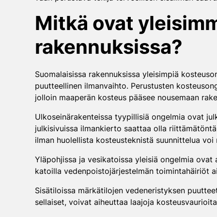
Mitkä ovat yleisim
rakennuksissa?
Suomalaisissa rakennuksissa yleisimpiä kosteuson
puutteellinen ilmanvaihto. Perustusten kosteusonge
jolloin maaperän kosteus pääsee nousemaan raken
Ulkoseinärakenteissa tyypillisiä ongelmia ovat julk
julkisivuissa ilmankierto saattaa olla riittämätön
ilman huolellista kosteusteknistä suunnittelua voi
Yläpohjissa ja vesikatoissa yleisiä ongelmia ovat a
katoilla vedenpoistojärjestelmän toimintahäiriöt a
Sisätiloissa märkätilojen vedeneristyksen puutteet
sellaiset, voivat aiheuttaa laajoja kosteusvauri