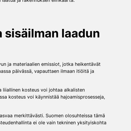
n laatua ja rakennuksen elinkaarta.
 sisäilman laadun
vun ja materiaalien emissiot, jotka heikentävät
assa päivässä, vapauttaen ilmaan itiöitä ja
iiallinen kosteus voi johtaa alkalisten
oissa kosteus voi käynnistää hajoamisprosesseja,
kasvaa merkittävästi. Suomen olosuhteissa tämä
osteudenhallinta ei ole vain tekninen yksityiskohta