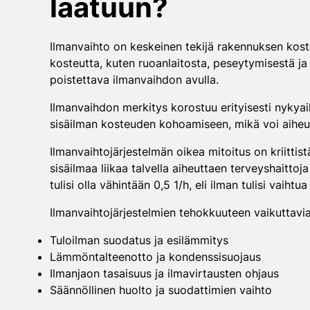
laatuun?
Ilmanvaihto on keskeinen tekijä rakennuksen koste
kosteutta, kuten ruoanlaitosta, peseytymisestä ja
poistettava ilmanvaihdon avulla.
Ilmanvaihdon merkitys korostuu erityisesti nykyaik
sisäilman kosteuden kohoamiseen, mikä voi aiheutt
Ilmanvaihtojärjestelmän oikea mitoitus on kriittistä
sisäilmaa liikaa talvella aiheuttaen terveyshait
tulisi olla vähintään 0,5 1/h, eli ilman tulisi vaiht
Ilmanvaihtojärjestelmien tehokkuuteen vaikuttavia 
Tuloilman suodatus ja esilämmitys
Lämmöntalteenotto ja kondenssisuojaus
Ilmanjaon tasaisuus ja ilmavirtausten ohjaus
Säännöllinen huolto ja suodattimien vaihto