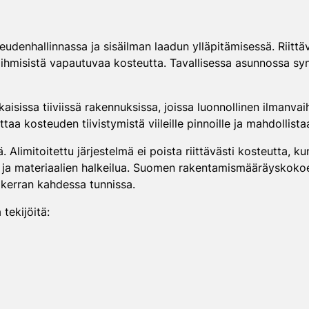
udenhallinnassa ja sisäilman laadun ylläpitämisessä. Riittäv
 ihmisistä vapautuvaa kosteutta. Tavallisessa asunnossa synt
aisissa tiiviissä rakennuksissa, joissa luonnollinen ilmanvai
aa kosteuden tiivistymistä viileille pinnoille ja mahdollist
. Alimitoitettu järjestelmä ei poista riittävästi kosteutta, ku
toja ja materiaalien halkeilua. Suomen rakentamismääräysko
ua kerran kahdessa tunnissa.
tekijöitä: