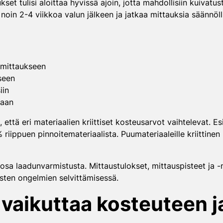
t tulisi aloittaa hyvissä ajoin, jotta mahdollisiin kuivatus
oin 2-4 viikkoa valun jälkeen ja jatkaa mittauksia säännöll
 mittaukseen
seen
iin
taan
että eri materiaalien kriittiset kosteusarvot vaihtelevat. E
 riippuen pinnoitemateriaalista. Puumateriaaleille kriittine
sa laadunvarmistusta. Mittaustulokset, mittauspisteet ja -me
ten ongelmien selvittämisessä.
vaikuttaa kosteuteen j