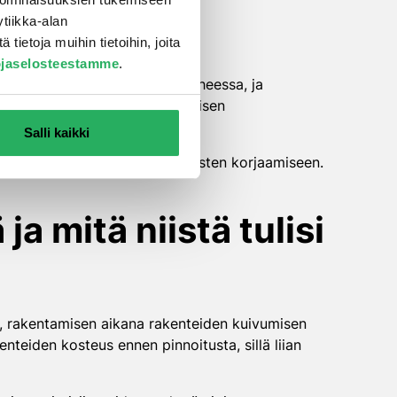
tiikka-alan
ietoja muihin tietoihin, joita
ojaselosteestamme
.
urataan jatkuvasti rakennusvaiheessa, ja
turit mahdollistavat reaaliaikaisen
Salli kaikki
rityisesti kosteus- ja suolarikosten korjaamiseen.
a mitä niistä tulisi
si, rakentamisen aikana rakenteiden kuivumisen
teiden kosteus ennen pinnoitusta, sillä liian