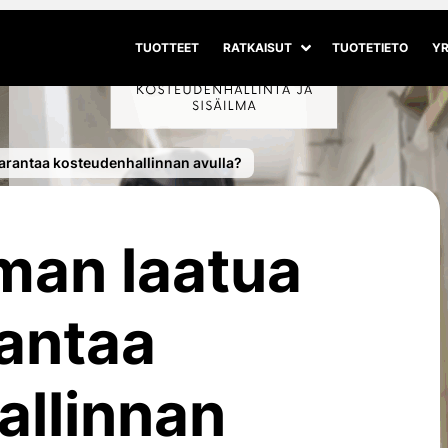
TUOTTEET
RATKAISUT
TUOTETIETO
YR
Avaa alivalikko
Sulje alivalikko
parantaa kosteudenhallinnan avulla?
lman laatua
antaa
allinnan