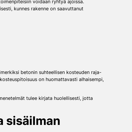
toimenpiteisiin voidaan ryhtyä ajoissa.
isesti, kunnes rakenne on saavuttanut
simerkiksi betonin suhteellisen kosteuden raja-
n kosteuspitoisuus on huomattavasti alhaisempi,
netelmät tulee kirjata huolellisesti, jotta
a sisäilman