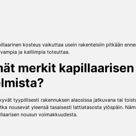
llaarinen kosteus vaikuttaa usein rakenteisiin pitkään ennen
ampia ja kalliimpia toteuttaa.
mät merkit kapillaarise
lmista?
yvät tyypillisesti rakennuksen alaosissa jatkuvana tai toi
jotka nousevat yleensä tasaisesti lattiatasosta ylöspäin. Näm
illaarisen nousun voimakkuudesta.