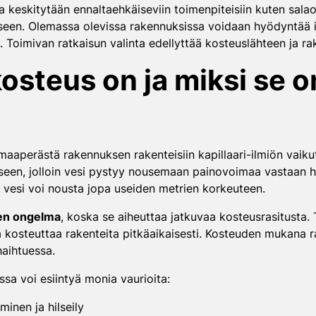
 keskitytään ennaltaehkäiseviin toimenpiteisiin kuten salao
kseen. Olemassa olevissa rakennuksissa voidaan hyödyntää i
a. Toimivan ratkaisun valinta edellyttää kosteuslähteen ja r
kosteus on ja miksi se 
 maaperästä rakennuksen rakenteisiin kapillaari-ilmiön vaik
eseen, jolloin vesi pystyy nousemaan painovoimaa vastaan 
sa vesi voi nousta jopa useiden metrien korkeuteen.
nen ongelma
, koska se aiheuttaa jatkuvaa kosteusrasitusta. T
 kosteuttaa rakenteita pitkäaikaisesti. Kosteuden mukana 
haihtuessa.
sa voi esiintyä monia vaurioita:
minen ja hilseily