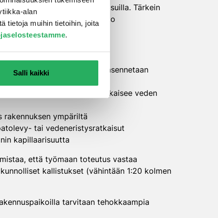
oisiaan tukevilla rakenneratkaisuilla. Tärkein
tiikka-alan
a oikeita materiaalivalintoja jo
ietoja muihin tietoihin, joita
ojaselosteestamme
.
ä läpäisemättömät materiaalit asennetaan
Salli kaikki
ta (esim. 16-32 mm), joka katkaisee veden
is rakennuksen ympäriltä
patolevy- tai vedeneristysratkaisut
nin kapillaarisuutta
armistaa, että työmaan toteutus vastaa
unnolliset kallistukset (vähintään 1:20 kolmen
a rakennuspaikoilla tarvitaan tehokkaampia