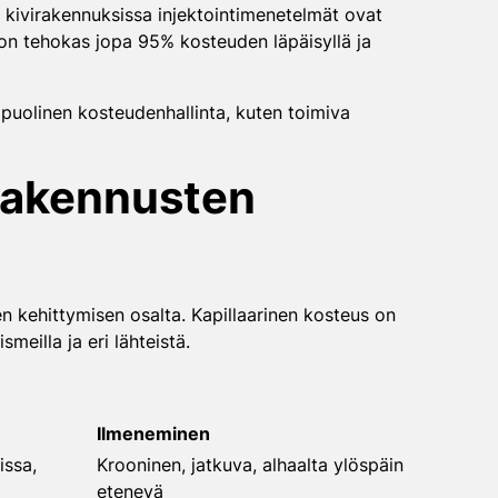
a kivirakennuksissa injektointimenetelmät ovat
, on tehokas jopa 95% kosteuden läpäisyllä ja
puolinen kosteudenhallinta, kuten toimiva
 rakennusten
n kehittymisen osalta. Kapillaarinen kosteus on
eilla ja eri lähteistä.
Ilmeneminen
issa,
Krooninen, jatkuva, alhaalta ylöspäin
etenevä