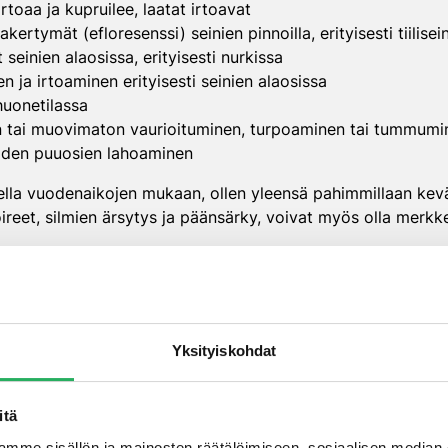
 irtoaa ja kupruilee, laatat irtoavat
akertymät (efloresenssi) seinien pinnoilla, erityisesti tiilisei
seinien alaosissa, erityisesti nurkissa
ja irtoaminen erityisesti seinien alaosissa
 huonetilassa
in tai muovimaton vaurioituminen, turpoaminen tai tummumi
muiden puuosien lahoaminen
ella vuodenaikojen mukaan, ollen yleensä pahimmillaan kevä
ireet, silmien ärsytys ja päänsärky, voivat myös olla merkk
oivat johtua myös muista kosteusongelmista, joten tarkka 
n vedennousu voidaan k
Yksityiskohdat
sa?
itä
mme sisällön ja mainosten räätälöimiseen, sosiaalisen median