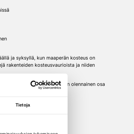
nissä
nen
ällä ja syksyllä, kun maaperän kosteus on
ejä rakenteiden kosteusvaurioista ja niiden
kosteuslähteen selvittäminen on olennainen osa
atkaista
Tietoja
 ominaisuuksien tukemiseen