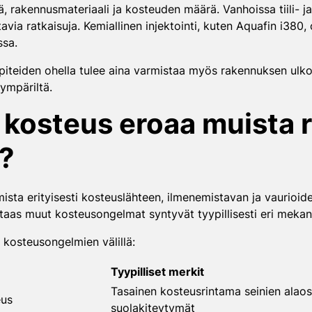
 rakennusmateriaali ja kosteuden määrä. Vanhoissa tiili- j
avia ratkaisuja. Kemiallinen injektointi, kuten Aquafin i380
ssa.
piteiden ohella tulee aina varmistaa myös rakennuksen ulko
ympäriltä.
n kosteus eroaa muista
?
sta erityisesti kosteuslähteen, ilmenemistavan ja vaurioide
aas muut kosteusongelmat syntyvät tyypillisesti eri mekanism
 kosteusongelmien välillä:
Tyypilliset merkit
Tasainen kosteusrintama seinien alaos
eus
suolakiteytymät