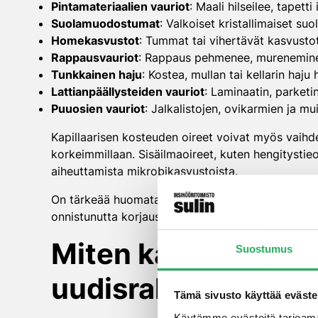
Pintamateriaalien vauriot
: Maali hilseilee, tapetti
Suolamuodostumat
: Valkoiset kristallimaiset suol
Homekasvustot
: Tummat tai vihertävät kasvustot 
Rappausvauriot
: Rappaus pehmenee, mureneminen 
Tunkkainen haju
: Kostea, mullan tai kellarin haju
Lattianpäällysteiden vauriot
: Laminaatin, parket
Puuosien vauriot
: Jalkalistojen, ovikarmien ja 
Kapillaarisen kosteuden oireet voivat myös vaihd
korkeimmillaan. Sisäilmaoireet, kuten hengitystieo
aiheuttamista mikrobikasvustoista.
On tärkeää huomata, että monet näistä oireista v
onnistunutta korjausprosessia.
Miten kapillaarine
Suostumus
uudisrakentamises
Tämä sivusto käyttää eväste
Käytämme evästeitä tarjoama