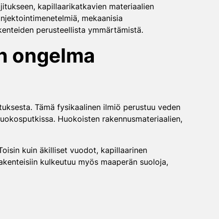
jitukseen, kapillaarikatkavien materiaalien
njektointimenetelmiä, mekaanisia
akenteiden perusteellista ymmärtämistä.
on ongelma
utuksesta. Tämä fysikaalinen ilmiö perustuu veden
huokosputkissa. Huokoisten rakennusmateriaalien,
oisin kuin äkilliset vuodot, kapillaarinen
rakenteisiin kulkeutuu myös maaperän suoloja,