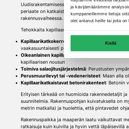
Uudisrakentamisessa kapillaarisen kosteuden torjunt
ja kävijämäärämme analysoim
periaate on katkaista veden kapillaarinen nousu ma
kumppaneillemme tietoja siitä
rakennusvaiheessa.
olet antanut heille tai joita 
Tehokkaita kapillaarisen vedennousun estämisen
Kapillaarikatkokerros perustusten ja seinärakent
Kiellä
vaakasuuntaisesti perustusten ja seinärakenteiden
Oikeanlainen kapillaarikatkaisu maanvaraisen laa
kapillaarisen nousun
Toimiva salaojitusjärjestelmä
: Perustusten ympär
Perusmuurilevyt tai -vedeneristeet
: Maan alla o
Kapillaarikatkaistavat betonirakenteet
: Betonin 
Erityisen tärkeää on huomioida rakennedetaljit ja 
suunnitelmia. Rakennuspohjan kuivatuksella on my
metrin matkalla) ja huolehtia, että pintavedet oh
Rakennuspaikka ja maaperän laatu vaikuttavat merki
ratkaisuja kuin kuivilla ja hyvin vettä läpäisevillä al