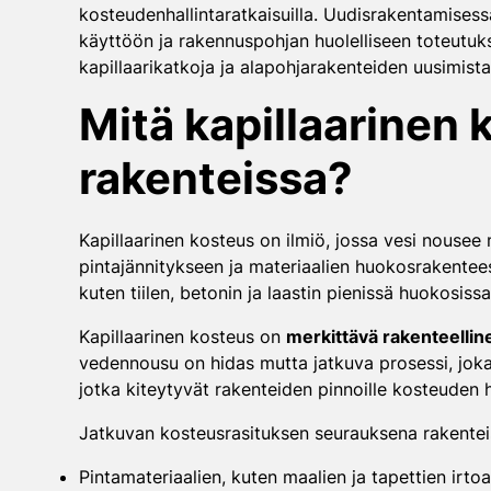
kosteudenhallintaratkaisuilla. Uudisrakentamisessa
käyttöön ja rakennuspohjan huolelliseen toteutu
kapillaarikatkoja ja alapohjarakenteiden uusimist
Mitä kapillaarinen 
rakenteissa?
Kapillaarinen kosteus on ilmiö, jossa vesi nousee
pintajännitykseen ja materiaalien huokosrakente
kuten tiilen, betonin ja laastin pienissä huokosis
Kapillaarinen kosteus on
merkittävä rakenteelli
vedennousu on hidas mutta jatkuva prosessi, joka
jotka kiteytyvät rakenteiden pinnoille kosteuden 
Jatkuvan kosteusrasituksen seurauksena rakenteis
Pintamateriaalien, kuten maalien ja tapettien irtoa