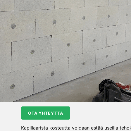
OTA YHTEYTTÄ
Kapillaarista kosteutta voidaan estää useilla tehok