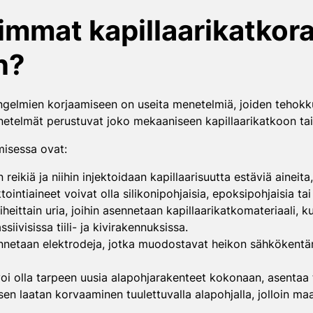
immat kapillaarikatkor
n?
gelmien korjaamiseen on useita menetelmiä, joiden tehokku
lmät perustuvat joko mekaaniseen kapillaarikatkoon tai ke
misessa ovat:
 reikiä ja niihin injektoidaan kapillaarisuutta estäviä aineit
ntiaineet voivat olla silikonipohjaisia, epoksipohjaisia ta
heittain uria, joihin asennetaan kapillaarikatkomateriaali, 
ivisissa tiili- ja kivirakennuksissa.
ennetaan elektrodeja, jotka muodostavat heikon sähkökentä
oi olla tarpeen uusia alapohjarakenteet kokonaan, asentaa to
sen laatan korvaaminen tuulettuvalla alapohjalla, jolloin m