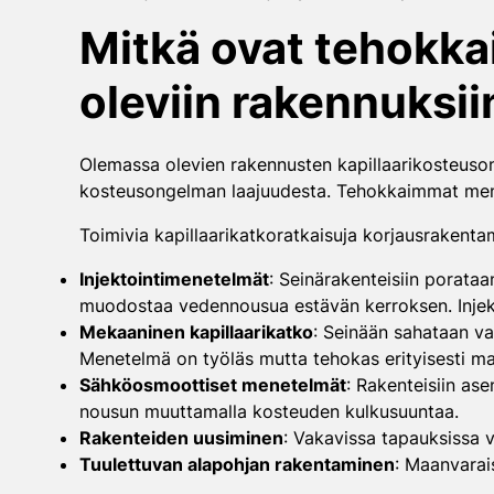
Mitkä ovat tehokka
oleviin rakennuksii
Olemassa olevien rakennusten kapillaarikosteuson
kosteusongelman laajuudesta. Tehokkaimmat menete
Toimivia kapillaarikatkoratkaisuja korjausrakenta
Injektointimenetelmät
: Seinärakenteisiin porataan
muodostaa vedennousua estävän kerroksen. Injektoi
Mekaaninen kapillaarikatko
: Seinään sahataan vai
Menetelmä on työläs mutta tehokas erityisesti massi
Sähköosmoottiset menetelmät
: Rakenteisiin as
nousun muuttamalla kosteuden kulkusuuntaa.
Rakenteiden uusiminen
: Vakavissa tapauksissa v
Tuulettuvan alapohjan rakentaminen
: Maanvarai