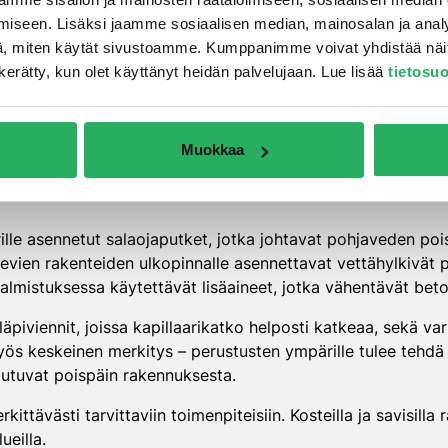
a alkaa huolellisella suunnittelulla ja toteutetaan useilla t
iseen. Lisäksi jaamme sosiaalisen median, mainosalan ja analy
aperästä rakenteisiin käyttämällä kapillaarikatkokerroksia j
, miten käytät sivustoamme. Kumppanimme voivat yhdistää näitä t
on kerätty, kun olet käyttänyt heidän palvelujaan. Lue lisää
tietosu
 menetelmiä uudisrakentamisessa ovat:
eiden väliin
: Bitumikermit, kumibitumimatot tai muut vett
Muokkaa
 väliin
tan alle
: Vähintään 300 mm paksu kerros karkeaa kiviaines
ille asennetut salaojaputket, jotka johtavat pohjaveden po
levien rakenteiden ulkopinnalle asennettavat vettähylkivät 
valmistuksessa käytettävät lisäaineet, jotka vähentävät beto
läpiviennit, joissa kapillaarikatko helposti katkeaa, sekä v
ös keskeinen merkitys – perustusten ympärille tulee tehdä k
jautuvat poispäin rakennuksesta.
ttävästi tarvittaviin toimenpiteisiin. Kosteilla ja savisill
ueilla.