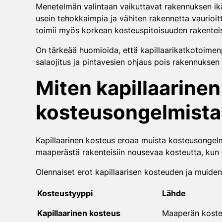
Menetelmän valintaan vaikuttavat rakennuksen ikä,
usein tehokkaimpia ja vähiten rakennetta vaurioitt
toimii myös korkean kosteuspitoisuuden rakentei
On tärkeää huomioida, että kapillaarikatkotoimen
salaojitus ja pintavesien ohjaus pois rakennuksen 
Miten kapillaarine
kosteusongelmista
Kapillaarinen kosteus eroaa muista kosteusongelmi
maaperästä rakenteisiin nousevaa kosteutta, kun t
Olennaiset erot kapillaarisen kosteuden ja muiden
Kosteustyyppi
Lähde
Kapillaarinen kosteus
Maaperän kost