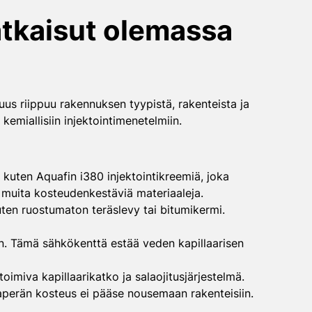
atkaisut olemassa
us riippuu rakennuksen tyypistä, rakenteista ja
miallisiin injektointimenetelmiin.
a, kuten Aquafin i380 injektointikreemiä, joka
i muita kosteudenkestäviä materiaaleja.
kuten ruostumaton teräslevy tai bitumikermi.
n. Tämä sähkökenttä estää veden kapillaarisen
imiva kapillaarikatko ja salaojitusjärjestelmä.
aaperän kosteus ei pääse nousemaan rakenteisiin.