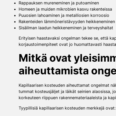
Rappauksen mureneminen ja putoaminen
Homeen ja muiden mikrobien kasvu rakenteissa
Puuosien lahoaminen ja metalliosien korroosio
Rakenteiden lämmöneristävyyden heikkeneminen
Sisäilman laadun heikkeneminen ja terveyshaitat
Erityisen haastavaksi ongelman tekee se, että kapi
korjaustoimenpiteet ovat jo huomattavasti haastav
Mitkä ovat yleisim
aiheuttamista onge
Kapillaarisen kosteuden aiheuttamat ongelmat näk
tummat kosteusjäljet ja läikät seinien alaosissa, 
korkeuteen riippuen rakennemateriaaleista ja kap
Tyypillisiä kapillaarisen kosteuden merkkejä ovat: