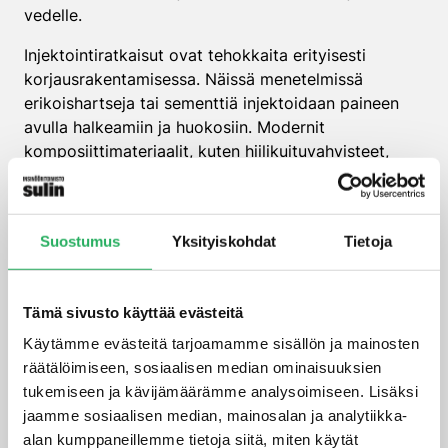
vedelle.
Injektointiratkaisut ovat tehokkaita erityisesti
korjausrakentamisessa. Näissä menetelmissä
erikoishartseja tai sementtiä injektoidaan paineen
avulla halkeamiin ja huokosiin. Modernit
komposiittimateriaalit, kuten hiilikuituvahvisteet,
tarjoavat sekä rakenteellista tukea että
vedenpitävyyttä.
Milloin uima-altaan
Suostumus
Yksityiskohdat
Tietoja
betonirakenteen korjaus on
kannattavampaa kuin
Tämä sivusto käyttää evästeitä
ennaltaehkäisy?
Käytämme evästeitä tarjoamamme sisällön ja mainosten
räätälöimiseen, sosiaalisen median ominaisuuksien
Vanhojen altaiden saneerauksissa korjaus on usein
tukemiseen ja kävijämäärämme analysoimiseen. Lisäksi
ainoa vaihtoehto. Jos rakenteessa on jo merkittäviä
jaamme sosiaalisen median, mainosalan ja analytiikka-
vuotoja, on kustannustehokkaampaa keskittyä
alan kumppaneillemme tietoja siitä, miten käytät