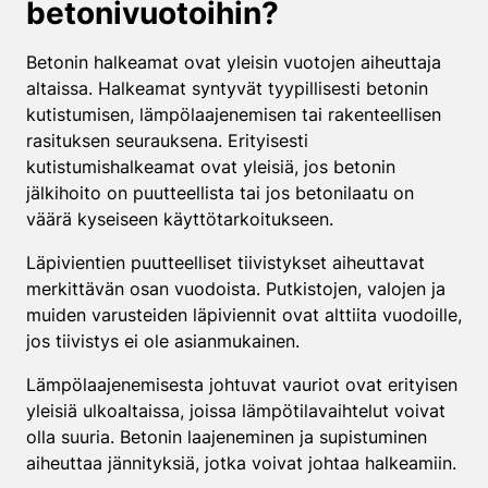
betonivuotoihin?
Betonin halkeamat ovat yleisin vuotojen aiheuttaja
altaissa. Halkeamat syntyvät tyypillisesti betonin
kutistumisen, lämpölaajenemisen tai rakenteellisen
rasituksen seurauksena. Erityisesti
kutistumishalkeamat ovat yleisiä, jos betonin
jälkihoito on puutteellista tai jos betonilaatu on
väärä kyseiseen käyttötarkoitukseen.
Läpivientien puutteelliset tiivistykset aiheuttavat
merkittävän osan vuodoista. Putkistojen, valojen ja
muiden varusteiden läpiviennit ovat alttiita vuodoille,
jos tiivistys ei ole asianmukainen.
Lämpölaajenemisesta johtuvat vauriot ovat erityisen
yleisiä ulkoaltaissa, joissa lämpötilavaihtelut voivat
olla suuria. Betonin laajeneminen ja supistuminen
aiheuttaa jännityksiä, jotka voivat johtaa halkeamiin.