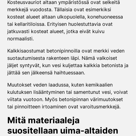
Kosteusvauriot altaan ympäristössä ovat selkeitä
merkkejä vuodosta. Tällaisia ovat esimerkiksi
kosteat alueet altaan ulkopuolella, konehuoneessa
tai kellaritiloissa. Erityisen huolestuttavia ovat
jatkuvasti kosteat alueet, jotka eivät kuivu
normaalisti.
Kalkkisaostumat betonipinnoilla ovat merkki veden
suotautumisesta rakenteen läpi. Nämä valkoiset
jäljet syntyvät, kun vesi kuljettaa kalkkia betonista ja
jättää sen jälkeensä haihtuessaan.
Muutokset veden laadussa, kuten kemikaalien
kulutuksen lisääntyminen tai samentunut vesi, voivat
viitata vuotoon. Myös betonipinnan värimuutokset
tai pinnoitteen irtoaminen ovat varoitusmerkkejä.
Mitä materiaaleja
suositellaan uima-altaiden