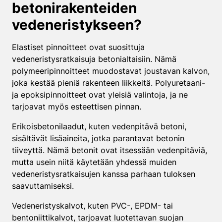
betonirakenteiden
vedeneristykseen?
Elastiset pinnoitteet ovat suosittuja
vedeneristysratkaisuja betonialtaisiin. Nämä
polymeeripinnoitteet muodostavat joustavan kalvon,
joka kestää pieniä rakenteen liikkeitä. Polyuretaani-
ja epoksipinnoitteet ovat yleisiä valintoja, ja ne
tarjoavat myös esteettisen pinnan.
Erikoisbetonilaadut, kuten vedenpitävä betoni,
sisältävät lisäaineita, jotka parantavat betonin
tiiveyttä. Nämä betonit ovat itsessään vedenpitäviä,
mutta usein niitä käytetään yhdessä muiden
vedeneristysratkaisujen kanssa parhaan tuloksen
saavuttamiseksi.
Vedeneristyskalvot, kuten PVC-, EPDM- tai
bentoniittikalvot, tarjoavat luotettavan suojan