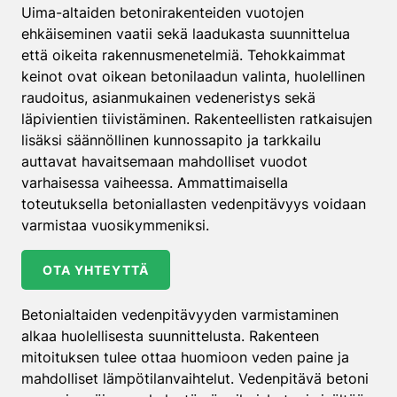
Uima-altaiden betonirakenteiden vuotojen
ehkäiseminen vaatii sekä laadukasta suunnittelua
että oikeita rakennusmenetelmiä. Tehokkaimmat
keinot ovat oikean betonilaadun valinta, huolellinen
raudoitus, asianmukainen vedeneristys sekä
läpivientien tiivistäminen. Rakenteellisten ratkaisujen
lisäksi säännöllinen kunnossapito ja tarkkailu
auttavat havaitsemaan mahdolliset vuodot
varhaisessa vaiheessa. Ammattimaisella
toteutuksella betoniallasten vedenpitävyys voidaan
varmistaa vuosikymmeniksi.
OTA YHTEYTTÄ
Betonialtaiden vedenpitävyyden varmistaminen
alkaa huolellisesta suunnittelusta. Rakenteen
mitoituksen tulee ottaa huomioon veden paine ja
mahdolliset lämpötilanvaihtelut. Vedenpitävä betoni