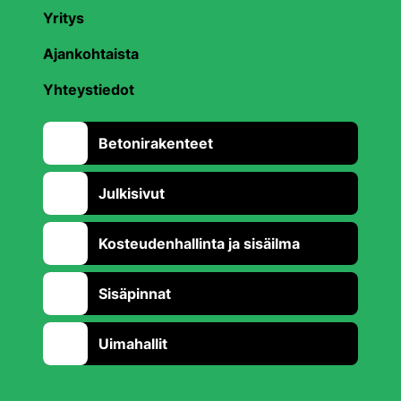
Yritys
Ajankohtaista
Yhteystiedot
Betonirakenteet
Julkisivut
Kosteudenhallinta ja sisäilma
Sisäpinnat
Uimahallit
Takaisin