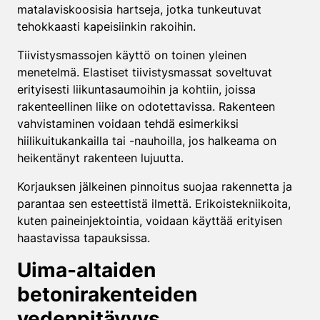
matalaviskoosisia hartseja, jotka tunkeutuvat
tehokkaasti kapeisiinkin rakoihin.
Tiivistysmassojen käyttö on toinen yleinen
menetelmä. Elastiset tiivistysmassat soveltuvat
erityisesti liikuntasaumoihin ja kohtiin, joissa
rakenteellinen liike on odotettavissa. Rakenteen
vahvistaminen voidaan tehdä esimerkiksi
hiilikuitukankailla tai -nauhoilla, jos halkeama on
heikentänyt rakenteen lujuutta.
Korjauksen jälkeinen pinnoitus suojaa rakennetta ja
parantaa sen esteettistä ilmettä. Erikoistekniikoita,
kuten paineinjektointia, voidaan käyttää erityisen
haastavissa tapauksissa.
Uima-altaiden
betonirakenteiden
vedenpitävyys