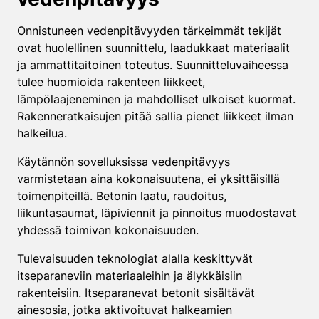
Onnistuneen vedenpitävyyden tärkeimmät tekijät
ovat huolellinen suunnittelu, laadukkaat materiaalit
ja ammattitaitoinen toteutus. Suunnitteluvaiheessa
tulee huomioida rakenteen liikkeet,
lämpölaajeneminen ja mahdolliset ulkoiset kuormat.
Rakenneratkaisujen pitää sallia pienet liikkeet ilman
halkeilua.
Käytännön sovelluksissa vedenpitävyys
varmistetaan aina kokonaisuutena, ei yksittäisillä
toimenpiteillä. Betonin laatu, raudoitus,
liikuntasaumat, läpiviennit ja pinnoitus muodostavat
yhdessä toimivan kokonaisuuden.
Tulevaisuuden teknologiat alalla keskittyvät
itseparaneviin materiaaleihin ja älykkäisiin
rakenteisiin. Itseparanevat betonit sisältävät
ainesosia, jotka aktivoituvat halkeamien