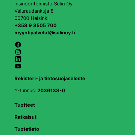
Insinööritoimisto Sulin Oy
Valuraudankuja 8
00700 Helsinki
+358 9 3505 700
myyntipalvelut@sulinoy.fi
Facebook
Instagram
LinkedIn
YouTube
Rekisteri- ja tietosuojaseloste
Y-tunnus:
2036138-0
Tuotteet
Ratkaisut
Tuotetieto