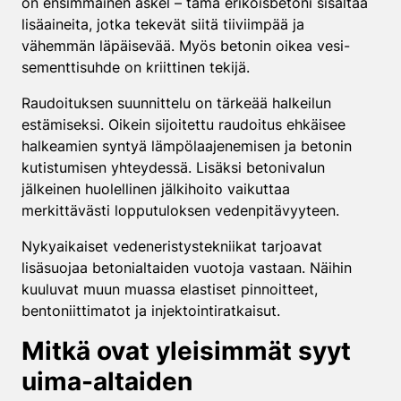
on ensimmäinen askel – tämä erikoisbetoni sisältää
lisäaineita, jotka tekevät siitä tiiviimpää ja
vähemmän läpäisevää. Myös betonin oikea vesi-
sementtisuhde on kriittinen tekijä.
Raudoituksen suunnittelu on tärkeää halkeilun
estämiseksi. Oikein sijoitettu raudoitus ehkäisee
halkeamien syntyä lämpölaajenemisen ja betonin
kutistumisen yhteydessä. Lisäksi betonivalun
jälkeinen huolellinen jälkihoito vaikuttaa
merkittävästi lopputuloksen vedenpitävyyteen.
Nykyaikaiset vedeneristystekniikat tarjoavat
lisäsuojaa betonialtaiden vuotoja vastaan. Näihin
kuuluvat muun muassa elastiset pinnoitteet,
bentoniittimatot ja injektointiratkaisut.
Mitkä ovat yleisimmät syyt
uima-altaiden