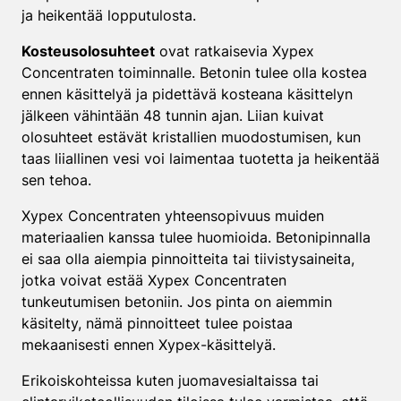
ja heikentää lopputulosta.
Kosteusolosuhteet
ovat ratkaisevia Xypex
Concentraten toiminnalle. Betonin tulee olla kostea
ennen käsittelyä ja pidettävä kosteana käsittelyn
jälkeen vähintään 48 tunnin ajan. Liian kuivat
olosuhteet estävät kristallien muodostumisen, kun
taas liiallinen vesi voi laimentaa tuotetta ja heikentää
sen tehoa.
Xypex Concentraten yhteensopivuus muiden
materiaalien kanssa tulee huomioida. Betonipinnalla
ei saa olla aiempia pinnoitteita tai tiivistysaineita,
jotka voivat estää Xypex Concentraten
tunkeutumisen betoniin. Jos pinta on aiemmin
käsitelty, nämä pinnoitteet tulee poistaa
mekaanisesti ennen Xypex-käsittelyä.
Erikoiskohteissa kuten juomavesialtaissa tai