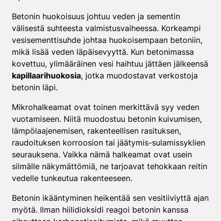
Betonin huokoisuus johtuu veden ja sementin
välisestä suhteesta valmistusvaiheessa. Korkeampi
vesisementtisuhde johtaa huokoisempaan betoniin,
mikä lisää veden läpäisevyyttä. Kun betonimassa
kovettuu, ylimääräinen vesi haihtuu jättäen jälkeensä
kapillaarihuokosia
, jotka muodostavat verkostoja
betonin läpi.
Mikrohalkeamat ovat toinen merkittävä syy veden
vuotamiseen. Niitä muodostuu betonin kuivumisen,
lämpölaajenemisen, rakenteellisen rasituksen,
raudoituksen korroosion tai jäätymis-sulamissyklien
seurauksena. Vaikka nämä halkeamat ovat usein
silmälle näkymättömiä, ne tarjoavat tehokkaan reitin
vedelle tunkeutua rakenteeseen.
Betonin ikääntyminen heikentää sen vesitiiviyttä ajan
myötä. Ilman hiilidioksidi reagoi betonin kanssa