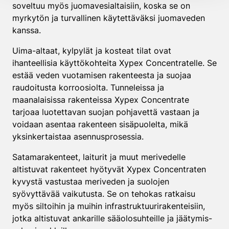
soveltuu myös juomavesialtaisiin, koska se on
myrkytön ja turvallinen käytettäväksi juomaveden
kanssa.
Uima-altaat, kylpylät ja kosteat tilat ovat
ihanteellisia käyttökohteita Xypex Concentratelle. Se
estää veden vuotamisen rakenteesta ja suojaa
raudoitusta korroosiolta. Tunneleissa ja
maanalaisissa rakenteissa Xypex Concentrate
tarjoaa luotettavan suojan pohjavettä vastaan ja
voidaan asentaa rakenteen sisäpuolelta, mikä
yksinkertaistaa asennusprosessia.
Satamarakenteet, laiturit ja muut merivedelle
altistuvat rakenteet hyötyvät Xypex Concentraten
kyvystä vastustaa meriveden ja suolojen
syövyttävää vaikutusta. Se on tehokas ratkaisu
myös siltoihin ja muihin infrastruktuurirakenteisiin,
jotka altistuvat ankarille sääolosuhteille ja jäätymis-