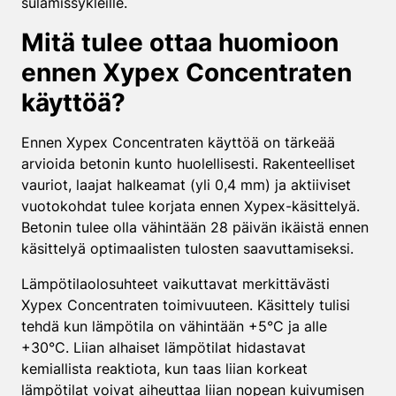
sulamissykleille.
Mitä tulee ottaa huomioon
ennen Xypex Concentraten
käyttöä?
Ennen Xypex Concentraten käyttöä on tärkeää
arvioida betonin kunto huolellisesti. Rakenteelliset
vauriot, laajat halkeamat (yli 0,4 mm) ja aktiiviset
vuotokohdat tulee korjata ennen Xypex-käsittelyä.
Betonin tulee olla vähintään 28 päivän ikäistä ennen
käsittelyä optimaalisten tulosten saavuttamiseksi.
Lämpötilaolosuhteet vaikuttavat merkittävästi
Xypex Concentraten toimivuuteen. Käsittely tulisi
tehdä kun lämpötila on vähintään +5°C ja alle
+30°C. Liian alhaiset lämpötilat hidastavat
kemiallista reaktiota, kun taas liian korkeat
lämpötilat voivat aiheuttaa liian nopean kuivumisen