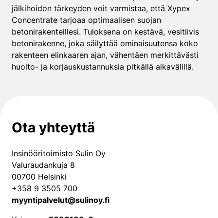
jälkihoidon tärkeyden voit varmistaa, että Xypex
Concentrate tarjoaa optimaalisen suojan
betonirakenteillesi. Tuloksena on kestävä, vesitiivis
betonirakenne, joka säilyttää ominaisuutensa koko
rakenteen elinkaaren ajan, vähentäen merkittävästi
huolto- ja korjauskustannuksia pitkällä aikavälillä.
Ota yhteyttä
Insinööritoimisto Sulin Oy
Valuraudankuja 8
00700 Helsinki
+358 9 3505 700
myyntipalvelut@sulinoy.fi