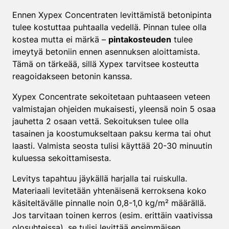
Ennen Xypex Concentraten levittämistä betonipinta
tulee kostuttaa puhtaalla vedellä. Pinnan tulee olla
kostea mutta ei märkä –
pintakosteuden
tulee
imeytyä betoniin ennen asennuksen aloittamista.
Tämä on tärkeää, sillä Xypex tarvitsee kosteutta
reagoidakseen betonin kanssa.
Xypex Concentrate sekoitetaan puhtaaseen veteen
valmistajan ohjeiden mukaisesti, yleensä noin 5 osaa
jauhetta 2 osaan vettä. Sekoituksen tulee olla
tasainen ja koostumukseltaan paksu kerma tai ohut
laasti. Valmista seosta tulisi käyttää 20-30 minuutin
kuluessa sekoittamisesta.
Levitys tapahtuu jäykällä harjalla tai ruiskulla.
Materiaali levitetään yhtenäisenä kerroksena koko
käsiteltävälle pinnalle noin 0,8-1,0 kg/m² määrällä.
Jos tarvitaan toinen kerros (esim. erittäin vaativissa
olosuhteissa), se tulisi levittää ensimmäisen