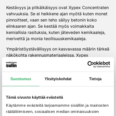
Kestävyys ja pitkäikäisyys ovat Xypex Concentraten
vahvuuksia. Se ei heikkene ajan myötä kuten monet
pinnoitteet, vaan sen teho säilyy betonin koko
elinkaaren ajan. Se kestää myös voimakkaita
kemiallisia rasituksia, kuten jäteveden kemikaaleja,
merivettä ja monia teollisuuskemikaaleja.
Ympäristöystävällisyys on kasvavassa määrin tärkeä
näkökohta rakennusmateriaaleissa. Xypex
Concentrate ei sisällä VOC-yhdisteitä (haihtuvia
orgaanisia yhdisteitä), se on myrkytön ja soveltuu
käytettäväksi juomavesialtaissa.
Suostumus
Yksityiskohdat
Tietoja
Millaisiin betonirakenteisiin
Xypex Concentrate
Tämä sivusto käyttää evästeitä
soveltuu?
Käytämme evästeitä tarjoamamme sisällön ja mainosten
räätälöimiseen, sosiaalisen median ominaisuuksien
Xypex Concentrate soveltuu monenlaisiin