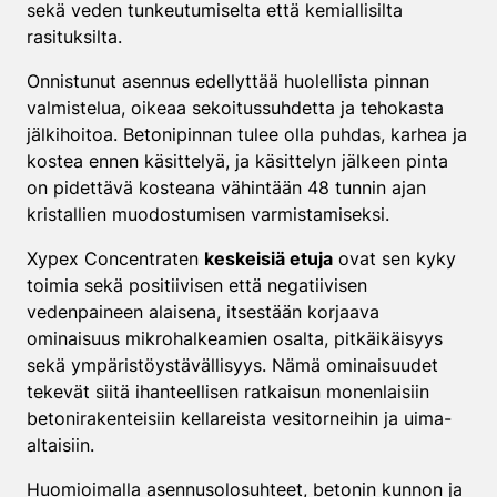
sekä veden tunkeutumiselta että kemiallisilta
rasituksilta.
Onnistunut asennus edellyttää huolellista pinnan
valmistelua, oikeaa sekoitussuhdetta ja tehokasta
jälkihoitoa. Betonipinnan tulee olla puhdas, karhea ja
kostea ennen käsittelyä, ja käsittelyn jälkeen pinta
on pidettävä kosteana vähintään 48 tunnin ajan
kristallien muodostumisen varmistamiseksi.
Xypex Concentraten
keskeisiä etuja
ovat sen kyky
toimia sekä positiivisen että negatiivisen
vedenpaineen alaisena, itsestään korjaava
ominaisuus mikrohalkeamien osalta, pitkäikäisyys
sekä ympäristöystävällisyys. Nämä ominaisuudet
tekevät siitä ihanteellisen ratkaisun monenlaisiin
betonirakenteisiin kellareista vesitorneihin ja uima-
altaisiin.
Huomioimalla asennusolosuhteet, betonin kunnon ja