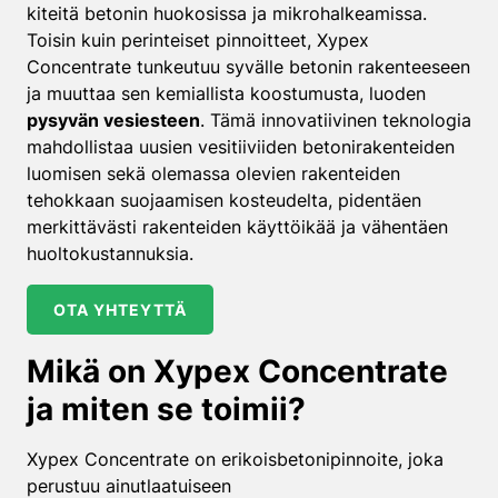
kiteitä betonin huokosissa ja mikrohalkeamissa.
Toisin kuin perinteiset pinnoitteet, Xypex
Concentrate tunkeutuu syvälle betonin rakenteeseen
ja muuttaa sen kemiallista koostumusta, luoden
pysyvän vesiesteen
. Tämä innovatiivinen teknologia
mahdollistaa uusien vesitiiviiden betonirakenteiden
luomisen sekä olemassa olevien rakenteiden
tehokkaan suojaamisen kosteudelta, pidentäen
merkittävästi rakenteiden käyttöikää ja vähentäen
huoltokustannuksia.
OTA YHTEYTTÄ
Mikä on Xypex Concentrate
ja miten se toimii?
Xypex Concentrate on erikoisbetonipinnoite, joka
perustuu ainutlaatuiseen