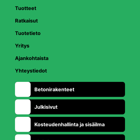
Tuotteet
Ratkaisut
Tuotetieto
Yritys
Ajankohtaista
Yhteystiedot
Betonirakenteet
Julkisivut
Kosteudenhallinta ja sisäilma