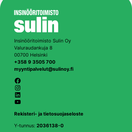
Insinööritoimisto Sulin Oy
Valuraudankuja 8
00700 Helsinki
+358 9 3505 700
myyntipalvelut@sulinoy.fi
Facebook
Instagram
LinkedIn
YouTube
Rekisteri- ja tietosuojaseloste
Y-tunnus:
2036138-0