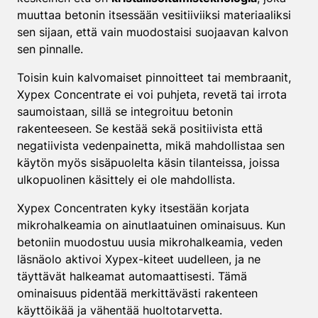
muuttaa betonin itsessään vesitiiviiksi materiaaliksi
sen sijaan, että vain muodostaisi suojaavan kalvon
sen pinnalle.
Toisin kuin kalvomaiset pinnoitteet tai membraanit,
Xypex Concentrate ei voi puhjeta, revetä tai irrota
saumoistaan, sillä se integroituu betonin
rakenteeseen. Se kestää sekä positiivista että
negatiivista vedenpainetta, mikä mahdollistaa sen
käytön myös sisäpuolelta käsin tilanteissa, joissa
ulkopuolinen käsittely ei ole mahdollista.
Xypex Concentraten kyky itsestään korjata
mikrohalkeamia on ainutlaatuinen ominaisuus. Kun
betoniin muodostuu uusia mikrohalkeamia, veden
läsnäolo aktivoi Xypex-kiteet uudelleen, ja ne
täyttävät halkeamat automaattisesti. Tämä
ominaisuus pidentää merkittävästi rakenteen
käyttöikää ja vähentää huoltotarvetta.