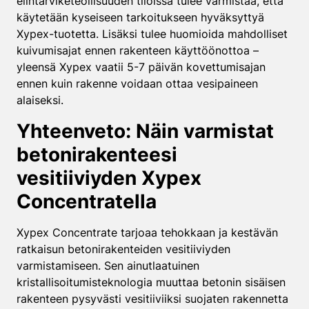
elintarviketeollisuuden tiloissa tulee varmistaa, että
käytetään kyseiseen tarkoitukseen hyväksyttyä
Xypex-tuotetta. Lisäksi tulee huomioida mahdolliset
kuivumisajat ennen rakenteen käyttöönottoa –
yleensä Xypex vaatii 5-7 päivän kovettumisajan
ennen kuin rakenne voidaan ottaa vesipaineen
alaiseksi.
Yhteenveto: Näin varmistat
betonirakenteesi
vesitiiviyden Xypex
Concentratella
Xypex Concentrate tarjoaa tehokkaan ja kestävän
ratkaisun betonirakenteiden vesitiiviyden
varmistamiseen. Sen ainutlaatuinen
kristallisoitumisteknologia muuttaa betonin sisäisen
rakenteen pysyvästi vesitiiviiksi suojaten rakennetta