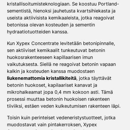
kristallisoitumisteknologiaan. Se koostuu Portland-
sementistä, hienoksi jauhetusta kvartsihiekasta ja
useista aktiivisista kemikaaleista, jotka reagoivat
betonissa olevan kosteuden ja sementin
hydraatiotuotteiden kanssa.
Kun Xypex Concentrate levitetään betonipinnalle,
sen aktiiviset kemikaalit tunkeutuvat betonin
huokosrakenteeseen kapillaarisen imun
vaikutuksesta. Siellä ne reagoivat betonin vapaan
kalkin ja kosteuden kanssa muodostaen
liukenemattomia kristallikiteitä
, jotka täyttävät
betonin huokoset, kapilaariset kanavat ja
mikrohalkeamat jopa 0,4 mm kokoon asti. Tämä
prosessi muuttaa betonin huokoisen rakenteen
tiiviiksi, estäen veden kulkeutumisen rakenteen läpi.
Toisin kuin perinteiset vedeneristystuotteet, jotka
muodostavat vain pintakerroksen, Xypex