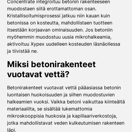
Concentrate integroituu betonin rakenteeseen
muodostaen siitä erottamattoman osan.
Kristallisoitumisprosessi jatkuu niin kauan kuin
betonissa on kosteutta, mahdollistaen tuotteen
itsestään korjaavan ominaisuuden. Jos betoniin
myöhemmin muodostuu uusia mikrohalkeamia,
aktivoituu Xypex uudelleen kosteuden läsnäollessa
ja tiivistää ne.
Miksi betonirakenteet
vuotavat vettä?
Betonirakenteet vuotavat vettä pääasiassa betonin
luontaisen huokoisuuden ja siihen muodostuvien
halkeamien vuoksi. Vaikka betoni vaikuttaa kiinteältä
materiaalilta, se sisältää lukemattomia
mikroskooppisia huokosia ja kapillaariverkostoja,
jotka mahdollistavat veden kulkeutumisen rakenteen
läpi.