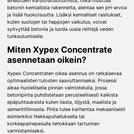
aiheuttaen karbonatisoitumista, mikä muuttaa
betonin kemiallista rakennetta, alentaa sen pH-arvoa
ja lisää huokoisuutta. Lisäksi kemialliset rasitukset,
kuten suolojen tai happojen vaikutus, voivat
syövyttää betonia ja luoda uusia reittejä veden
tunkeutumiselle.
Miten Xypex Concentrate
asennetaan oikein?
Xypex Concentraten oikea asennus on ratkaisevaa
optimaalisten tulosten saavuttamiseksi. Prosessi
alkaa huolellisella pinnan valmistelulla, jossa
betonipinta puhdistetaan perusteellisesti kaikista
epäpuhtauksista kuten liasta, öljystä, maalista ja
sementtiliimasta. Pinta tulee karhentaa mekaanisesti
esimerkiksi hiekkapuhalluksella tai
korkeapainepesulla tehokkaan tartunnan
varmistamiseksi.