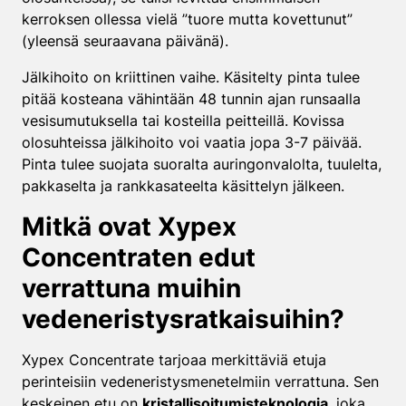
kerroksen ollessa vielä ”tuore mutta kovettunut”
(yleensä seuraavana päivänä).
Jälkihoito on kriittinen vaihe. Käsitelty pinta tulee
pitää kosteana vähintään 48 tunnin ajan runsaalla
vesisumutuksella tai kosteilla peitteillä. Kovissa
olosuhteissa jälkihoito voi vaatia jopa 3-7 päivää.
Pinta tulee suojata suoralta auringonvalolta, tuulelta,
pakkaselta ja rankkasateelta käsittelyn jälkeen.
Mitkä ovat Xypex
Concentraten edut
verrattuna muihin
vedeneristysratkaisuihin?
Xypex Concentrate tarjoaa merkittäviä etuja
perinteisiin vedeneristysmenetelmiin verrattuna. Sen
keskeinen etu on
kristallisoitumisteknologia
, joka