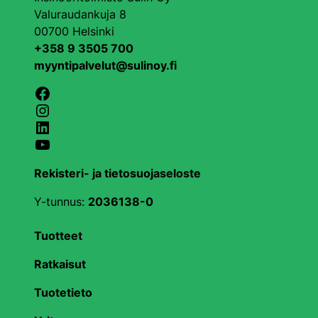
Valuraudankuja 8
00700 Helsinki
+358 9 3505 700
myyntipalvelut@sulinoy.fi
Facebook
Instagram
LinkedIn
YouTube
Rekisteri- ja tietosuojaseloste
Y-tunnus:
2036138-0
Tuotteet
Ratkaisut
Tuotetieto