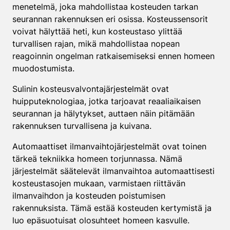
menetelmä, joka mahdollistaa kosteuden tarkan
seurannan rakennuksen eri osissa. Kosteussensorit
voivat hälyttää heti, kun kosteustaso ylittää
turvallisen rajan, mikä mahdollistaa nopean
reagoinnin ongelman ratkaisemiseksi ennen homeen
muodostumista.
Sulinin kosteusvalvontajärjestelmät ovat
huipputeknologiaa, jotka tarjoavat reaaliaikaisen
seurannan ja hälytykset, auttaen näin pitämään
rakennuksen turvallisena ja kuivana.
Automaattiset ilmanvaihtojärjestelmät ovat toinen
tärkeä tekniikka homeen torjunnassa. Nämä
järjestelmät säätelevät ilmanvaihtoa automaattisesti
kosteustasojen mukaan, varmistaen riittävän
ilmanvaihdon ja kosteuden poistumisen
rakennuksista. Tämä estää kosteuden kertymistä ja
luo epäsuotuisat olosuhteet homeen kasvulle.