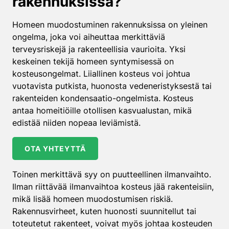
rakennuksissa?
Homeen muodostuminen rakennuksissa on yleinen
ongelma, joka voi aiheuttaa merkittäviä
terveysriskejä ja rakenteellisia vaurioita. Yksi
keskeinen tekijä homeen syntymisessä on
kosteusongelmat. Liiallinen kosteus voi johtua
vuotavista putkista, huonosta vedeneristyksestä tai
rakenteiden kondensaatio-ongelmista. Kosteus
antaa homeitiöille otollisen kasvualustan, mikä
edistää niiden nopeaa leviämistä.
OTA YHTEYTTÄ
Toinen merkittävä syy on puutteellinen ilmanvaihto.
Ilman riittävää ilmanvaihtoa kosteus jää rakenteisiin,
mikä lisää homeen muodostumisen riskiä.
Rakennusvirheet, kuten huonosti suunnitellut tai
toteutetut rakenteet, voivat myös johtaa kosteuden