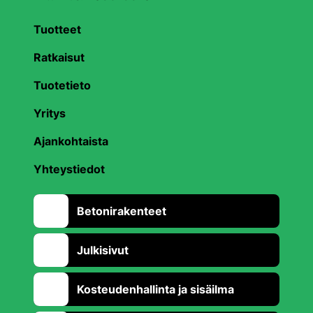
Tuotteet
Ratkaisut
Tuotetieto
Yritys
Ajankohtaista
Yhteystiedot
Betonirakenteet
Julkisivut
Kosteudenhallinta ja sisäilma