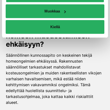
nopeasti kovettuvat ja bitumittomat vedeneristeet,
voi olla ratkaisevaa homeen ehkäisyssä.
Muokkaa
Miten rakennusten
kunnossapito vaikuttaa
Kiellä
homeen muodostumisen
ehkäisyyn?
Säännöllinen kunnossapito on keskeinen tekijä
homeongelmien ehkäisyssä. Rakennusten
säännölliset tarkastukset mahdollistavat
kosteusongelmien ja muiden rakenteellisten vikojen
varhaisen havaitsemisen, mikä estää niiden
kehittymisen vakavammiksi ongelmiksi. Tämä
edellyttää huolellista suunnittelu- ja
tarkastusohjelmaa, joka kattaa kaikki riskialttiit
alueet.