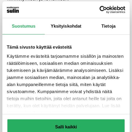
Miten suunnitteluvaiheessa
voidaan ehkäistä homeen
Suostumus
Yksityiskohdat
Tietoja
muodostumista?
Huolellinen suunnittelu on avainasemassa homeen
Tämä sivusto käyttää evästeitä
muodostumisen ehkäisyssä. Oikeiden materiaalien
Käytämme evästeitä tarjoamamme sisällön ja mainosten
valinta, kuten kosteutta kestävien ja hengittävien
räätälöimiseen, sosiaalisen median ominaisuuksien
materiaalien käyttö, voi ehkäistä kosteusongelmia jo
tukemiseen ja kävijämäärämme analysoimiseen. Lisäksi
suunnitteluvaiheessa. Tämä vähentää merkittävästi
jaamme sosiaalisen median, mainosalan ja analytiikka-
homeen riskiä rakennuksen koko elinkaaren aikana.
alan kumppaneillemme tietoja siitä, miten käytät
sivustoamme. Kumppanimme voivat yhdistää näitä
Rakennuksen sijainti ja sen ympäristöolosuhteet
tietoja muihin tietoihin, joita olet antanut heille tai joita on
tulee myös huomioida suunnittelussa. Esimerkiksi
kerätty, kun olet käyttänyt heidän palvelujaan. Lue lisää
riittävä etäisyys maaperän kosteudesta ja
tietosuojaselosteestamme
.
asianmukainen salaojitus voivat vähentää kosteuden
nousua rakenteisiin. Myös oikeanlaisten
Salli kaikki
vedeneristystuotteiden valinta, kuten Sulinin