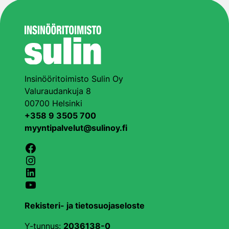
Insinööritoimisto Sulin Oy
Valuraudankuja 8
00700 Helsinki
+358 9 3505 700
myyntipalvelut@sulinoy.fi
Facebook
Instagram
LinkedIn
YouTube
Rekisteri- ja tietosuojaseloste
Y-tunnus:
2036138-0