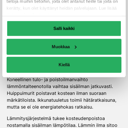
Millä keinoin kosteutta voi
tietoja muihin tietoihin, joita olet antanut heille tai joita on
kerätty, kun olet käyttänyt heidän palvelujaan. Lue lisää
hallita tehokkaasti
tietosuojaselosteestamme
.
sisätiloissa?
Salli kaikki
Kosteutta hallitaan tehokkaasti
ilmanvaihdon,
lämmityksen ja kosteuseristyksen
yhdistelmällä.
Muokkaa
Koneellinen ilmanvaihto poistaa kostean ilman ja tuo
tilalle kuivempaa ulkoilmaa. Lämmitys nostaa ilman
lämpötilaa, mikä alentaa suhteellista kosteutta.
Kiellä
Ilmanvaihto on tehokkain kosteudenhallinnan keino.
Koneellinen tulo- ja poistoilmanvaihto
lämmöntalteenotolla vaihtaa sisäilman jatkuvasti.
Huippuimurit poistavat kostean ilman suoraan
märkätiloista. Ikkunatuuletus toimii hätäratkaisuna,
mutta se ei ole energiatehokas ratkaisu.
Lämmitysjärjestelmä tukee kosteudenpoistoa
nostamalla sisäilman lämpötilaa. Lämmin ilma sitoo