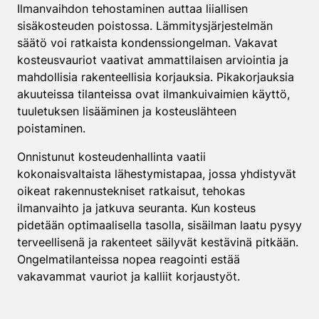
Ilmanvaihdon tehostaminen auttaa liiallisen
sisäkosteuden poistossa. Lämmitysjärjestelmän
säätö voi ratkaista kondenssiongelman. Vakavat
kosteusvauriot vaativat ammattilaisen arviointia ja
mahdollisia rakenteellisia korjauksia. Pikakorjauksia
akuuteissa tilanteissa ovat ilmankuivaimien käyttö,
tuuletuksen lisääminen ja kosteuslähteen
poistaminen.
Onnistunut kosteudenhallinta vaatii
kokonaisvaltaista lähestymistapaa, jossa yhdistyvät
oikeat rakennustekniset ratkaisut, tehokas
ilmanvaihto ja jatkuva seuranta. Kun kosteus
pidetään optimaalisella tasolla, sisäilman laatu pysyy
terveellisenä ja rakenteet säilyvät kestävinä pitkään.
Ongelmatilanteissa nopea reagointi estää
vakavammat vauriot ja kalliit korjaustyöt.