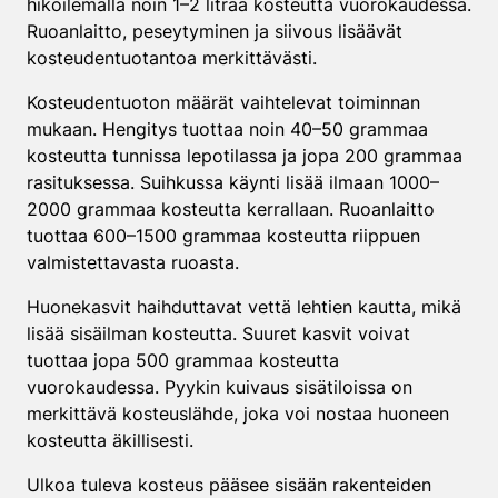
hikoilemalla noin 1–2 litraa kosteutta vuorokaudessa.
Ruoanlaitto, peseytyminen ja siivous lisäävät
kosteudentuotantoa merkittävästi.
Kosteudentuoton määrät vaihtelevat toiminnan
mukaan. Hengitys tuottaa noin 40–50 grammaa
kosteutta tunnissa lepotilassa ja jopa 200 grammaa
rasituksessa. Suihkussa käynti lisää ilmaan 1000–
2000 grammaa kosteutta kerrallaan. Ruoanlaitto
tuottaa 600–1500 grammaa kosteutta riippuen
valmistettavasta ruoasta.
Huonekasvit haihduttavat vettä lehtien kautta, mikä
lisää sisäilman kosteutta. Suuret kasvit voivat
tuottaa jopa 500 grammaa kosteutta
vuorokaudessa. Pyykin kuivaus sisätiloissa on
merkittävä kosteuslähde, joka voi nostaa huoneen
kosteutta äkillisesti.
Ulkoa tuleva kosteus pääsee sisään rakenteiden