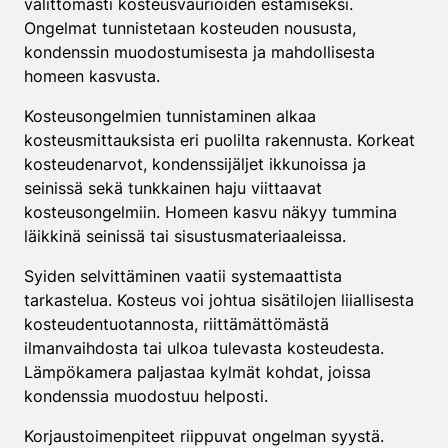
välittömästi kosteusvaurioiden estämiseksi.
Ongelmat tunnistetaan kosteuden noususta,
kondenssin muodostumisesta ja mahdollisesta
homeen kasvusta.
Kosteusongelmien tunnistaminen alkaa
kosteusmittauksista eri puolilta rakennusta. Korkeat
kosteudenarvot, kondenssijäljet ikkunoissa ja
seinissä sekä tunkkainen haju viittaavat
kosteusongelmiin. Homeen kasvu näkyy tummina
läikkinä seinissä tai sisustusmateriaaleissa.
Syiden selvittäminen vaatii systemaattista
tarkastelua. Kosteus voi johtua sisätilojen liiallisesta
kosteudentuotannosta, riittämättömästä
ilmanvaihdosta tai ulkoa tulevasta kosteudesta.
Lämpökamera paljastaa kylmät kohdat, joissa
kondenssia muodostuu helposti.
Korjaustoimenpiteet riippuvat ongelman syystä.