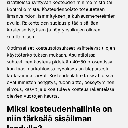
sisätiloissa syntyvän kosteuden minimoimista tai
kontrolloimista. Kosteudenpoisto toteutetaan
ilmanvaihdon, lämmityksen ja kuivausmenetelmien
avulla. Rakenteiden suojaus pitää sisällään
kosteuseristyksen ja höyrynsulkujen oikean
sijoittamisen.
Optimaaliset kosteusolosuhteet vaihtelevat tilojen
käyttötarkoituksen mukaan. Asuintiloissa
suhteellinen kosteus pidetään 40–50 prosentissa,
kun taas märkätiloissa hyväksytään tilapäisesti
korkeammat arvot. Kosteudenlähteitä sisätiloissa
ovat ihmisten hengitys, ruoanlaitto, peseytyminen,
siivous, kasvit ja ulkoa tuleva kosteus rakenteissa
olevien vuotojen kautta.
Miksi kosteudenhallinta on
niin tärkeää sisäilman