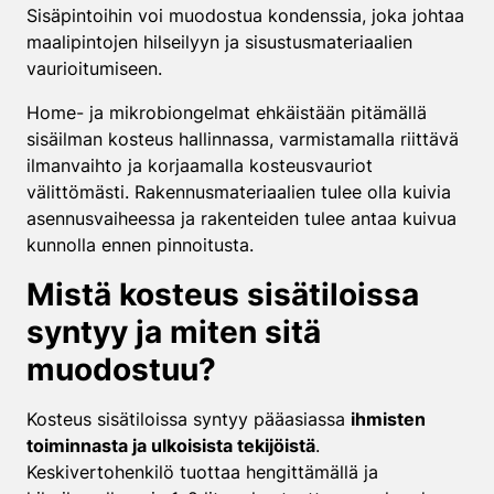
Sisäpintoihin voi muodostua kondenssia, joka johtaa
maalipintojen hilseilyyn ja sisustusmateriaalien
vaurioitumiseen.
Home- ja mikrobiongelmat ehkäistään pitämällä
sisäilman kosteus hallinnassa, varmistamalla riittävä
ilmanvaihto ja korjaamalla kosteusvauriot
välittömästi. Rakennusmateriaalien tulee olla kuivia
asennusvaiheessa ja rakenteiden tulee antaa kuivua
kunnolla ennen pinnoitusta.
Mistä kosteus sisätiloissa
syntyy ja miten sitä
muodostuu?
Kosteus sisätiloissa syntyy pääasiassa
ihmisten
toiminnasta ja ulkoisista tekijöistä
.
Keskivertohenkilö tuottaa hengittämällä ja