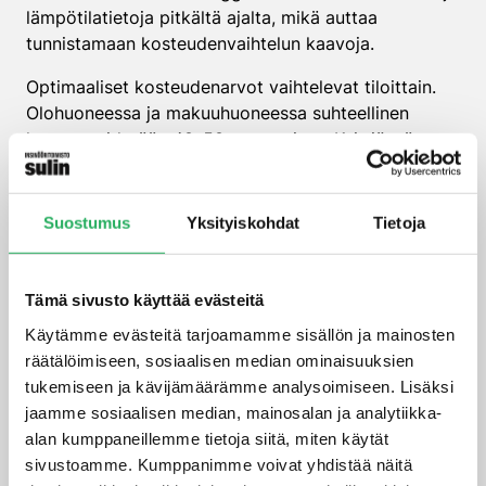
lämpötilatietoja pitkältä ajalta, mikä auttaa
tunnistamaan kosteudenvaihtelun kaavoja.
Optimaaliset kosteudenarvot vaihtelevat tiloittain.
Olohuoneessa ja makuuhuoneessa suhteellinen
kosteus pidetään 40–50 prosentissa. Keittiössä
hyväksytään tilapäisesti 60–70 prosenttia
ruoanlaiton aikana. Märkätiloissa kosteus voi nousta
hetkellisesti 80–90 prosenttiin, mutta sen tulee
Suostumus
Yksityiskohdat
Tietoja
laskea nopeasti ilmanvaihdon avulla.
Jatkuva seuranta toteutetaan kiinteillä
Tämä sivusto käyttää evästeitä
kosteusmittareilla, jotka voivat olla yhteydessä
Käytämme evästeitä tarjoamamme sisällön ja mainosten
älykotijärjestelmiin. Hälytysjärjestelmät varoittavat,
räätälöimiseen, sosiaalisen median ominaisuuksien
kun kosteus nousee liian korkeaksi tai laskee liian
tukemiseen ja kävijämäärämme analysoimiseen. Lisäksi
matalaksi. Mobiilisovellukset mahdollistavat
jaamme sosiaalisen median, mainosalan ja analytiikka-
kosteudenarvojen seuraamisen etänä ja
alan kumppaneillemme tietoja siitä, miten käytät
historiatietojen tarkastelun.
sivustoamme. Kumppanimme voivat yhdistää näitä