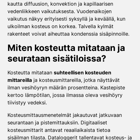
kautta diffuusion, konvektion ja kapillaarisen
vedenliikkeen vaikutuksesta. Vuodenaikojen
vaikutus näkyy erityisesti syksyllä ja keväällä, kun
ulkoilman kosteus on korkea. Talvella kylmät
rakenteet voivat aiheuttaa kondenssia sisäpinnoille.
Miten kosteutta mitataan ja
seurataan sisätiloissa?
Kosteutta mitataan
suhteellisen kosteuden
mittareilla
ja kosteusmittareilla, jotka näyttävät
ilman vesihöyryn määrän prosentteina. Kastepiste
kertoo lämpötilan, jossa ilmassa oleva vesihöyry
tiivistyy vedeksi.
Kosteusmittausmenetelmät jakautuvat jatkuvaan
seurantaan ja pistemittauksiin. Digitaaliset
kosteusmittarit antavat reaaliaikaista tietoa
sisäilman tilasta. Dataloggerit tallentavat kosteus- ja