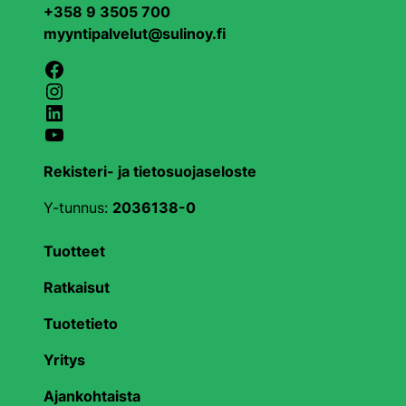
+358 9 3505 700
myyntipalvelut@sulinoy.fi
Facebook
Instagram
LinkedIn
YouTube
Rekisteri- ja tietosuojaseloste
Y-tunnus:
2036138-0
Tuotteet
Ratkaisut
Tuotetieto
Yritys
Ajankohtaista