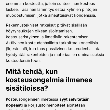
enemmän kosteutta, jolloin suhteellinen kosteus
laskee. Tasainen lämmitys estää kylmien pintojen
muodostumisen, jotka aiheuttaisivat kondenssia.
Rakennustekniset ratkaisut pitävät sisällään
höyrynsulkujen oikean sijoittamisen,
kosteuseristyksen ja ilmatiiviin rakentamisen.
Aktiivinen kosteudenhallinta tarkoittaa koneellisia
järjestelmiä, kun taas passiivinen kosteudenhallinta
hyödyntää rakenteiden ja materiaalien ominaisuuksia
kosteudensiirtoon.
Mitä tehdä, kun
kosteusongelmia ilmenee
sisätiloissa?
Kosteusongelmien ilmetessä
syyt selvitetään
nopeasti
ja korjaustoimenpiteet aloitetaan