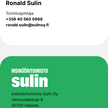
Ronald Sulin
Toimitusjohtaja
+358 40 560 0988
ronald.sulin@sulinoy.fi
Insinööritoimisto Sulin Oy
Valuraudankuja 8
00700 Helsinki