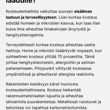
laadulle?
Kosteudenhallinta vaikuttaa suoraan
sisäilman
laatuun ja terveellisyyteen
. Liian korkea kosteus
edistää homeen ja mikrobien kasvua, kun taas liian
kuiva ilma aiheuttaa limakalvojen ärsytystä ja
hengitystieongelmia.
Terveydellisesti korkea kosteus aiheuttaa useita
haittoja. Home ja mikrobit lisääntyvät nopeasti, kun
suhteellinen kosteus ylittää 70 prosenttia. Tämä
johtaa hengitystieoireisiin, allergioihin ja astman
pahenemiseen. Pölypunkit viihtyvät kosteassa
ympäristössä ja aiheuttavat allergisia reaktioita.
Rakenteiden kestävyys kärsii huonosta
kosteudenhallinnasta. Kosteus heikentää
rakennusmateriaalien lujuutta ja aiheuttaa
lahoamista puurakenteissa. Metalliosat ruostuvat ja
betonissa voi tapahtua karbonatisoitumista.