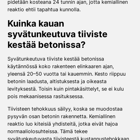
pidetään kosteana 24 tunnin ajan, jotta kemiallinen
reaktio ehtii tapahtua kunnolla.
Kuinka kauan
syvätunkeutuva tiiviste
kestää betonissa?
Syvätunkeutuva tiiviste kestää betonissa
käytännössä koko rakenteen elinkaaren ajan,
yleensä 20–50 vuotta tai kauemmin. Kesto riippuu
betonin laadusta, altistuksesta ja oikeasta
levityksestä. Toisin kuin pintakäsittelyt, se ei kulu
pois mekaanisessa rasituksessa.
Tiivisteen tehokkuus säilyy, koska se muodostaa
pysyvän osan betonin rakennetta. Kemiallinen
reaktio luo kiteisiä yhdisteitä, jotka eivät hajoa
normaaliolosuhteissa. Tämä tekee
syvätunkeutuvasta tiivisteestä kustannustehokkaan