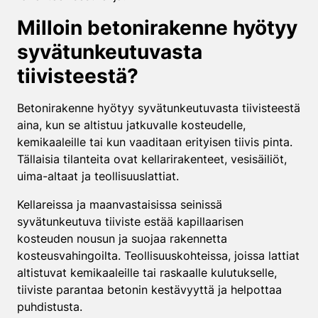
Milloin betonirakenne hyötyy
syvätunkeutuvasta
tiivisteestä?
Betonirakenne hyötyy syvätunkeutuvasta tiivisteestä
aina, kun se altistuu jatkuvalle kosteudelle,
kemikaaleille tai kun vaaditaan erityisen tiivis pinta.
Tällaisia tilanteita ovat kellarirakenteet, vesisäiliöt,
uima-altaat ja teollisuuslattiat.
Kellareissa ja maanvastaisissa seinissä
syvätunkeutuva tiiviste estää kapillaarisen
kosteuden nousun ja suojaa rakennetta
kosteusvahingoilta. Teollisuuskohteissa, joissa lattiat
altistuvat kemikaaleille tai raskaalle kulutukselle,
tiiviste parantaa betonin kestävyyttä ja helpottaa
puhdistusta.