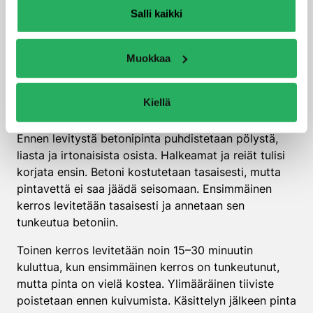
tiiviste levitetään betoniin?
Salli kaikki
Syvätunkeutuva tiiviste levitetään puhtaalle ja
Muokkaa
kostealle betonipinnalle ruiskuttamalla, siveltimellä
tai telalla. Betoni tulee kostuttaa etukäteen, jotta
tiiviste tunkeutuu tehokkaasti huokosiin. Levitys
Kiellä
tehdään yleensä kahdessa kerroksessa.
Ennen levitystä betonipinta puhdistetaan pölystä,
liasta ja irtonaisista osista. Halkeamat ja reiät tulisi
korjata ensin. Betoni kostutetaan tasaisesti, mutta
pintavettä ei saa jäädä seisomaan. Ensimmäinen
kerros levitetään tasaisesti ja annetaan sen
tunkeutua betoniin.
Toinen kerros levitetään noin 15–30 minuutin
kuluttua, kun ensimmäinen kerros on tunkeutunut,
mutta pinta on vielä kostea. Ylimääräinen tiiviste
poistetaan ennen kuivumista. Käsittelyn jälkeen pinta