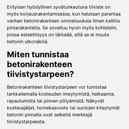
Erityisen hyödyllinen syvätunkeutuva tiiviste on
myös korjausrakentamisessa, kun halutaan parantaa
vanhan betonirakenteen ominaisuuksia ilman kalliita
pintarakenteita. Se soveltuu hyvin myös kohteisiin,
joissa esteettisyys on tärkeää, sillä se ei muuta
betonin ulkonäköä.
Miten tunnistaa
betonirakenteen
tiivistystarpeen?
Betonirakenteen tiivistystarpeen voi tunnistaa
tarkkailemalla kosteuden imeytymistä, halkeamia,
rapautumista tai pinnan pölyämistä. Näkyvät
kosteusjäljet, homekasvusto tai suolojen kiteytymät
betonin pinnalla ovat selkeitä merkkejä
tiivistystarpeesta.