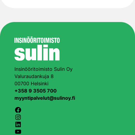
Insinööritoimisto Sulin Oy
Valuraudankuja 8
00700 Helsinki
+358 9 3505 700
myyntipalvelut@sulinoy.fi
Facebook
Instagram
LinkedIn
YouTube