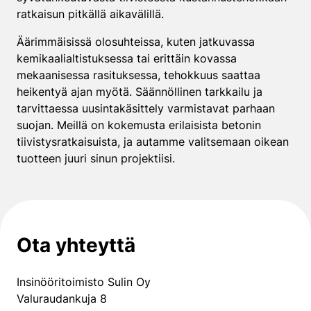
ratkaisun pitkällä aikavälillä.
Äärimmäisissä olosuhteissa, kuten jatkuvassa
kemikaalialtistuksessa tai erittäin kovassa
mekaanisessa rasituksessa, tehokkuus saattaa
heikentyä ajan myötä. Säännöllinen tarkkailu ja
tarvittaessa uusintakäsittely varmistavat parhaan
suojan. Meillä on kokemusta erilaisista betonin
tiivistysratkaisuista, ja autamme valitsemaan oikean
tuotteen juuri sinun projektiisi.
Ota yhteyttä
Insinööritoimisto Sulin Oy
Valuraudankuja 8