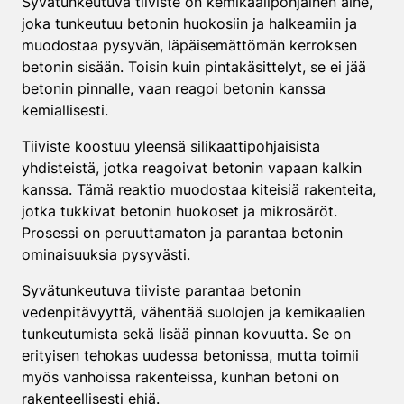
Syvätunkeutuva tiiviste on kemikaalipohjainen aine,
joka tunkeutuu betonin huokosiin ja halkeamiin ja
muodostaa pysyvän, läpäisemättömän kerroksen
betonin sisään. Toisin kuin pintakäsittelyt, se ei jää
betonin pinnalle, vaan reagoi betonin kanssa
kemiallisesti.
Tiiviste koostuu yleensä silikaattipohjaisista
yhdisteistä, jotka reagoivat betonin vapaan kalkin
kanssa. Tämä reaktio muodostaa kiteisiä rakenteita,
jotka tukkivat betonin huokoset ja mikrosäröt.
Prosessi on peruuttamaton ja parantaa betonin
ominaisuuksia pysyvästi.
Syvätunkeutuva tiiviste parantaa betonin
vedenpitävyyttä, vähentää suolojen ja kemikaalien
tunkeutumista sekä lisää pinnan kovuutta. Se on
erityisen tehokas uudessa betonissa, mutta toimii
myös vanhoissa rakenteissa, kunhan betoni on
rakenteellisesti ehjä.