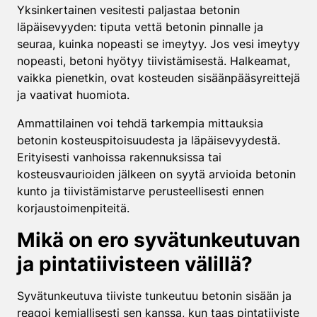
Yksinkertainen vesitesti paljastaa betonin
läpäisevyyden: tiputa vettä betonin pinnalle ja
seuraa, kuinka nopeasti se imeytyy. Jos vesi imeytyy
nopeasti, betoni hyötyy tiivistämisestä. Halkeamat,
vaikka pienetkin, ovat kosteuden sisäänpääsyreittejä
ja vaativat huomiota.
Ammattilainen voi tehdä tarkempia mittauksia
betonin kosteuspitoisuudesta ja läpäisevyydestä.
Erityisesti vanhoissa rakennuksissa tai
kosteusvaurioiden jälkeen on syytä arvioida betonin
kunto ja tiivistämistarve perusteellisesti ennen
korjaustoimenpiteitä.
Mikä on ero syvätunkeutuvan
ja pintatiivisteen välillä?
Syvätunkeutuva tiiviste tunkeutuu betonin sisään ja
reagoi kemiallisesti sen kanssa, kun taas pintatiiviste