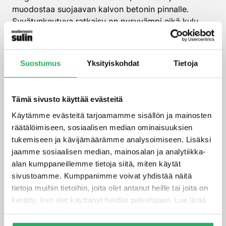
muodostaa suojaavan kalvon betonin pinnalle.
Syvätunkeutuva ratkaisu on pysyvämpi eikä kulu
pois mekaanisessa rasituksessa.
Pintatiivisteet, kuten polyuretaanit tai epoksit,
Suostumus
Yksityiskohdat
Tietoja
tarjoavat välittömän suojan, mutta voivat kulua ajan
myötä ja vaativat uusimista. Ne muuttavat usein
betonin ulkonäköä ja voivat estää betonin
Tämä sivusto käyttää evästeitä
hengittämistä, mikä saattaa aiheuttaa
kosteusongelmia.
Käytämme evästeitä tarjoamamme sisällön ja mainosten
räätälöimiseen, sosiaalisen median ominaisuuksien
Syvätunkeutuva tiiviste säilyttää betonin
tukemiseen ja kävijämäärämme analysoimiseen. Lisäksi
luonnollisen ulkonäön ja antaa sen hengittää. Se ei
jaamme sosiaalisen median, mainosalan ja analytiikka-
irtoa eikä kulu pois, mutta sen tehokkuus riippuu
alan kumppaneillemme tietoja siitä, miten käytät
betonin laadusta ja oikeasta levityksestä.
sivustoamme. Kumppanimme voivat yhdistää näitä
Pintatiivisteet sopivat paremmin tilanteisiin, joissa
tietoja muihin tietoihin, joita olet antanut heille tai joita on
tarvitaan välitöntä ja näkyvää suojaa.
kerätty, kun olet käyttänyt heidän palvelujaan. Lue lisää
tietosuojaselosteestamme
.
Miten syvätunkeutuva