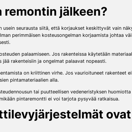
a remontin jälkeen?
usein seurausta siitä, että korjaukset keskittyvät vain nä
lman perimmäisen kosteusongelman korjaamista johtaa väi
esti.
steuden palaamiseen. Jos rakenteissa käytetään materiaaleja
s jää rakenteisiin ja ongelmat palaavat nopeasti.
tamista on kriittinen virhe. Jos vaurioituneet rakenteet eivä
ien pintamateriaalien alla.
osteudennousun tai puutteellisen vedeneristyksen huomiotta
mikään pintaremontti ei voi tarjota pysyvää ratkaisua.
ttilevyjärjestelmät ovat