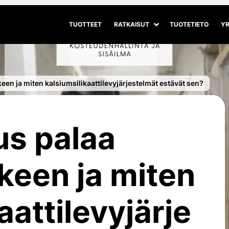
TUOTTEET
RATKAISUT
TUOTETIETO
YR
Avaa alivalikko
Sulje alivalikko
een ja miten kalsiumsilikaattilevyjärjestelmät estävät sen?
us palaa
lkeen ja miten
aattilevyjärje