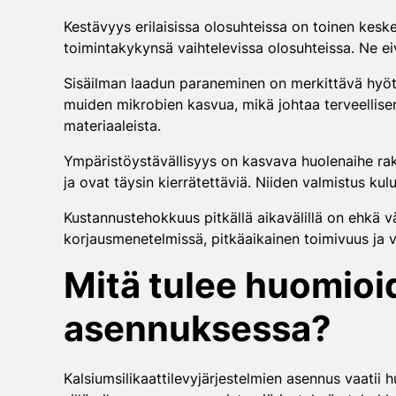
Kestävyys erilaisissa olosuhteissa on toinen keske
toimintakykynsä vaihtelevissa olosuhteissa. Ne ei
Sisäilman laadun paraneminen on merkittävä hyöty
muiden mikrobien kasvua, mikä johtaa terveellisemp
materiaaleista.
Ympäristöystävällisyys on kasvava huolenaihe raken
ja ovat täysin kierrätettäviä. Niiden valmistus 
Kustannustehokkuus pitkällä aikavälillä on ehkä vä
korjausmenetelmissä, pitkäaikainen toimivuus ja v
Mitä tulee huomioid
asennuksessa?
Kalsiumsilikaattilevyjärjestelmien asennus vaatii h