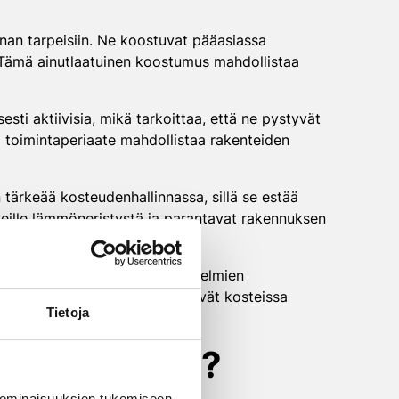
nnan tarpeisiin. Ne koostuvat pääasiassa
. Tämä ainutlaatuinen koostumus mahdollistaa
esti aktiivisia, mikä tarkoittaa, että ne pystyvät
 toimintaperiaate mahdollistaa rakenteiden
 tärkeää kosteudenhallinnassa, sillä se estää
nteille lämmöneristystä ja parantavat rakennuksen
omaisen materiaalin kosteusongelmien
ua, jotka tyypillisesti viihtyvät kosteissa
Tietoja
euden paluun?
 ominaisuuksien tukemiseen