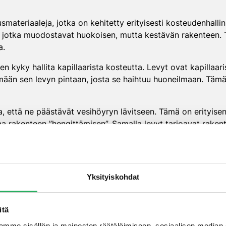
materiaaleja, jotka on kehitetty erityisesti kosteudenhalli
sta, jotka muodostavat huokoisen, mutta kestävän rakenteen
a.
n kyky hallita kapillaarista kosteutta. Levyt ovat kapillaaris
mään sen levyn pintaan, josta se haihtuu huoneilmaan. Tämä
, että ne päästävät vesihöyryn lävitseen. Tämä on erityisen
taa rakenteen ”hengittämisen”. Samalla levyt tarjoavat rake
ollisen suojan homekasvustoa vastaan, mikä tekee siitä erin
, vaan myös estävät homeen ja muiden mikro-organismien kasv
Yksityiskohdat
aattilevyt estävät kost
itä
mme sisällön ja mainosten räätälöimiseen, sosiaalisen median