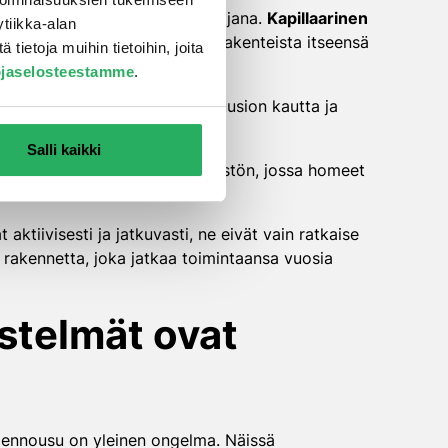
mänä, ei vain väliaikaisena suojana.
Kapillaarinen
tiikka-alan
sta. Levyt imevät kosteuden rakenteista itseensä
ietoja muihin tietoihin, joita
ojaselosteestamme
.
kenteen kuivumisen myös diffuusion kautta ja
teudenhallinnassa.
Salli kaikki
nsiosta materiaali luo ympäristön, jossa homeet
aktiivisesti ja jatkuvasti, ne eivät vain ratkaise
akennetta, joka jatkaa toimintaansa vuosia
estelmät ovat
udennousu on yleinen ongelma. Näissä