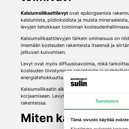
Kalsiumsilikaattilevyt
ovat epäorgaanisia rakennus
kalsiumista, piidioksidista ja muista mineraalei
levyjen tehokkaan toiminnan kosteudenhallinnass
Kalsiumsilikaattilevyjen tärkein ominaisuus on niide
imemään kosteuden rakenteista itseensä ja siirtä
jatkuvan kuivumisen.
Levyt ovat myös diffuusioavoimia, mikä tarkoittaa
kosteuden tiivistymisen rakenteisiin ja mahdollis
energiatehokkuutta.
Kalsiumsilikaatin alkalinen luonne tarjoaa luonn
korjaamiseen. Levyt eivät vain hallitse kosteutta
Suostumus
rakenteissa.
Miten kalsiumsilik
Tämä sivusto käyttää eväste
Käytämme evästeitä tarjoama