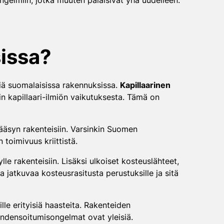
ngelmiin, jotka muuten palaisivat yhä uudelleen.
issa?
isiä suomalaisissa rakennuksissa.
Kapillaarinen
n kapillaari-ilmiön vaikutuksesta. Tämä on
ääsyn rakenteisiin. Varsinkin Suomen
toimivuus kriittistä.
le rakenteisiin. Lisäksi ulkoiset kosteuslähteet,
a jatkuvaa kosteusrasitusta perustuksille ja sitä
le erityisiä haasteita. Rakenteiden
ondensoitumisongelmat ovat yleisiä.