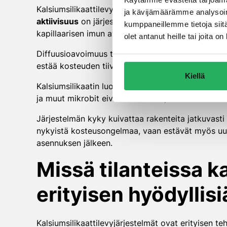
Kalsiumsilikaattilevyt estävät kosteuden paluun to
ja kävijämäärämme analysoim
aktiivisuus
on järjestelmän keskeisin ominaisuus,
kumppaneillemme tietoja siitä
kapillaarisen imun avulla ja siirtävät sen pintaan,
olet antanut heille tai joita 
Diffuusioavoimuus tarkoittaa, että levyt päästäv
estää kosteuden tiivistymisen rakenteen sisään. R
Kiellä
Kalsiumsilikaatin luontainen alkalinen suoja hom
ja muut mikrobit eivät voi kasvaa, vaikka kosteutta 
Järjestelmän kyky kuivattaa rakenteita jatkuvasti o
nykyistä kosteusongelmaa, vaan estävät myös uu
asennuksen jälkeen.
Missä tilanteissa k
erityisen hyödyllisi
Kalsiumsilikaattilevyjärjestelmät ovat erityisen t