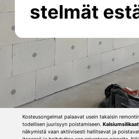
stelmät est
Kosteusongelmat palaavat usein takaisin remonti
todellisen juurisyyn poistamiseen.
Kalsiumsilikaat
näkymistä vaan aktiivisesti hallitsevat ja poistav