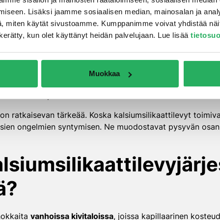
imimalla jatkuvana ja aktiivisena kosteudenhallintajärjestel
iseen. Lisäksi jaamme sosiaalisen median, mainosalan ja analy
 joka mahdollistaa kosteuden jatkuvan poistumisen rakentei
, miten käytät sivustoamme. Kumppanimme voivat yhdistää näitä t
 josta se haihtuu huoneilmaan.
on kerätty, kun olet käyttänyt heidän palvelujaan. Lue lisää
tietosu
ät vesihöyryn läpi molempiin suuntiin. Tämä mahdollistaa ra
akenteen ”hengittäminen” on oleellista pitkäaikaisessa kos
Muokkaa
ekasvustoa vastaan on merkittävä etu. Korkean pH-arvonsa a
olisikin tilapäisesti läsnä.
n ratkaisevan tärkeää. Koska kalsiumsilikaattilevyt toimivat 
sien ongelmien syntymisen. Ne muodostavat pysyvän osan r
alsiumsilikaattilevyjärj
ä?
ehokkaita
vanhoissa kivitaloissa
, joissa kapillaarinen koste