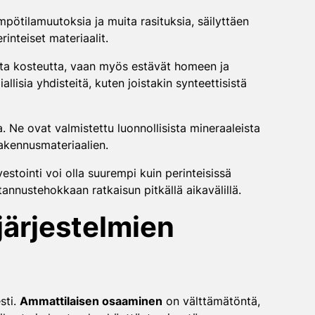
mpötilamuutoksia ja muita rasituksia, säilyttäen
inteiset materiaalit.
ista kosteutta, vaan myös estävät homeen ja
lisia yhdisteitä, kuten joistakin synteettisistä
. Ne ovat valmistettu luonnollisista mineraaleista
akennusmateriaalien.
stointi voi olla suurempi kuin perinteisissä
annustehokkaan ratkaisun pitkällä aikavälillä.
järjestelmien
sti.
Ammattilaisen osaaminen
on välttämätöntä,