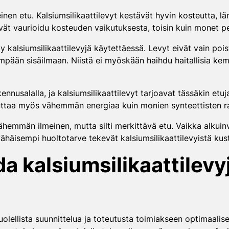
inen etu. Kalsiumsilikaattilevyt kestävät hyvin kosteutta, lä
vät vaurioidu kosteuden vaikutuksesta, toisin kuin monet per
 kalsiumsilikaattilevyjä käytettäessä. Levyt eivät vain po
ään sisäilmaan. Niistä ei myöskään haihdu haitallisia kemial
nusalalla, ja kalsiumsilikaattilevyt tarjoavat tässäkin etuja
kuluttaa myös vähemmän energiaa kuin monien synteettisten r
hemmän ilmeinen, mutta silti merkittävä etu. Vaikka alkuinve
ähäisempi huoltotarve tekevät kalsiumsilikaattilevyistä kust
a kalsiumsilikaattilevy
uolellista suunnittelua ja toteutusta toimiakseen optimaalise