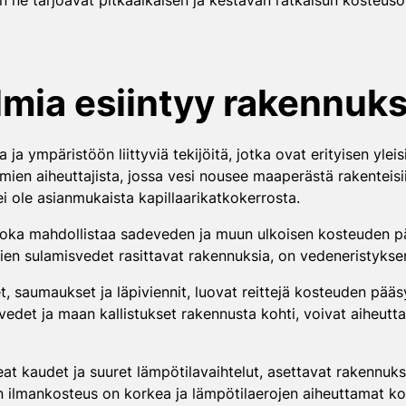
in ne tarjoavat pitkäaikaisen ja kestävän ratkaisun kosteuso
mia esiintyy rakennuks
 ja ympäristöön liittyviä tekijöitä, jotka ovat erityisen yle
ien aiheuttajista, jossa vesi nousee maaperästä rakenteisii
ei ole asianmukaista kapillaarikatkokerrosta.
, joka mahdollistaa sadeveden ja muun ulkoisen kosteuden p
ien sulamisvedet rasittavat rakennuksia, on vedeneristyksen 
, saumaukset ja läpiviennit, luovat reittejä kosteuden pääsyl
evedet ja maan kallistukset rakennusta kohti, voivat aiheutta
t kaudet ja suuret lämpötilavaihtelut, asettavat rakennuksil
n ilmankosteus on korkea ja lämpötilaerojen aiheuttamat k