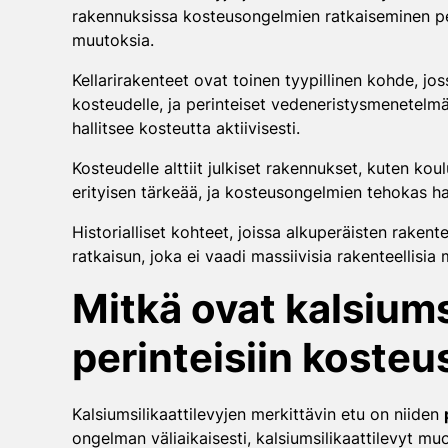
rakennuksissa kosteusongelmien ratkaiseminen perin
muutoksia.
Kellarirakenteet ovat toinen tyypillinen kohde, jos
kosteudelle, ja perinteiset vedeneristysmenetelmät 
hallitsee kosteutta aktiivisesti.
Kosteudelle alttiit julkiset rakennukset, kuten kou
erityisen tärkeää, ja kosteusongelmien tehokas hal
Historialliset kohteet, joissa alkuperäisten rakent
ratkaisun, joka ei vaadi massiivisia rakenteellisi
Mitkä ovat kalsiums
perinteisiin koste
Kalsiumsilikaattilevyjen merkittävin etu on niiden
ongelman väliaikaisesti, kalsiumsilikaattilevyt m