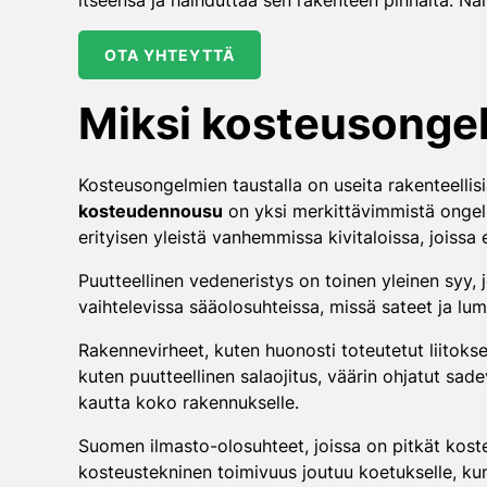
itseensä ja haihduttaa sen rakenteen pinnalta. Nä
OTA YHTEYTTÄ
Miksi kosteusongel
Kosteusongelmien taustalla on useita rakenteellisia
kosteudennousu
on yksi merkittävimmistä ongelm
erityisen yleistä vanhemmissa kivitaloissa, joissa 
Puutteellinen vedeneristys on toinen yleinen syy
vaihtelevissa sääolosuhteissa, missä sateet ja lum
Rakennevirheet, kuten huonosti toteutetut liitokset
kuten puutteellinen salaojitus, väärin ohjatut sad
kautta koko rakennukselle.
Suomen ilmasto-olosuhteet, joissa on pitkät kostea
kosteustekninen toimivuus joutuu koetukselle, ku