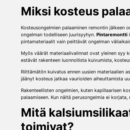
Miksi kosteus pala
Kosteusongelmien palaaminen remontin jälkeen on 
ongelman todelliseen juurisyyhyn.
Pintaremontti
i
pintamateriaalit vain peittävät ongelman väliaikais
Myös väärät materiaalivalinnat ovat yleinen syy ko
estävät rakenteen luonnollista kuivumista, kosteu
Riittämätön kuivatus ennen uusien materiaalien asen
jäänyt kosteus jatkaa vaurioiden aiheuttamista uus
Rakenteellisten ongelmien, kuten kapillaarisen k
palaamiseen. Kun näitä perusongelmia ei korjata, 
Mitä kalsiumsilikaa
toimivat?