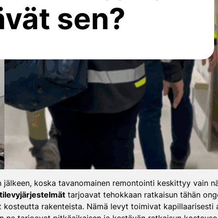
ävät sen?
n jälkeen, koska tavanomainen remontointi keskittyy vain 
tilevyjärjestelmät
tarjoavat tehokkaan ratkaisun tähän onge
at kosteutta rakenteista. Nämä levyt toimivat kapillaarisesti