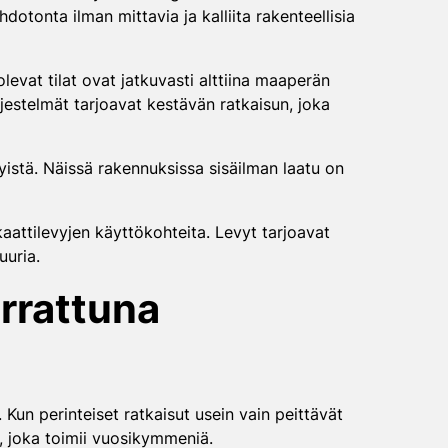
otonta ilman mittavia ja kalliita rakenteellisia
levat tilat ovat jatkuvasti alttiina maaperän
ärjestelmät tarjoavat kestävän ratkaisun, joka
evyistä. Näissä rakennuksissa sisäilman laatu on
ikaattilevyjen käyttökohteita. Levyt tarjoavat
uuria.
errattuna
 Kun perinteiset ratkaisut usein vain peittävät
n, joka toimii vuosikymmeniä.