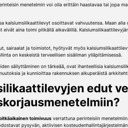
teisin menetelmin voi olla erittäin haastavaa tai jopa mahd
sa kalsiumsilikaattilevyt osoittavat vahvuutensa. Maan alla o
eivät aina toimi pitkällä aikavälillä. Kalsiumsilikaattilevyj
lut, sairaalat ja toimistot, hyötyvät myös kalsiumsilikaattil
linta on keskeistä terveellisen sisäilman ylläpitämisessä.
eiden säilyttäminen on tärkeää, ovat ihanteellisia kalsiumsil
a muutoksia ja kunnioittaa rakennuksen alkuperäistä arkkiteht
ilikaattilevyjen edut v
uskorjausmenetelmiin?
pitkäaikainen toimivuus
verrattuna perinteisiin menetelmiin.
uodostavat pysyvän, aktiivisen kosteudenhallintajärjestelmä