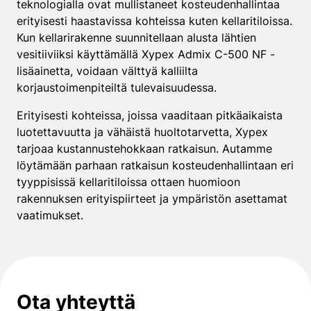
teknologialla ovat mullistaneet kosteudenhallintaa
erityisesti haastavissa kohteissa kuten kellaritiloissa.
Kun kellarirakenne suunnitellaan alusta lähtien
vesitiiviiksi käyttämällä Xypex Admix C-500 NF -
lisäainetta, voidaan välttyä kalliilta
korjaustoimenpiteiltä tulevaisuudessa.
Erityisesti kohteissa, joissa vaaditaan pitkäaikaista
luotettavuutta ja vähäistä huoltotarvetta, Xypex
tarjoaa kustannustehokkaan ratkaisun. Autamme
löytämään parhaan ratkaisun kosteudenhallintaan eri
tyyppisissä kellaritiloissa ottaen huomioon
rakennuksen erityispiirteet ja ympäristön asettamat
vaatimukset.
Ota yhteyttä