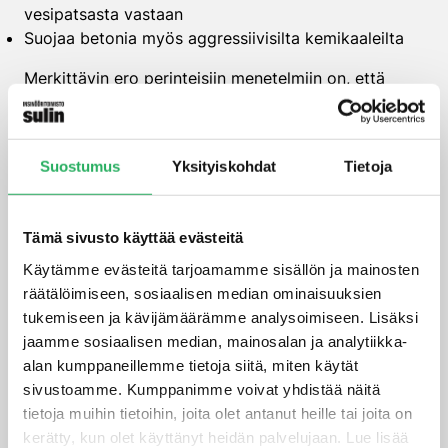
vesipatsasta vastaan
Suojaa betonia myös aggressiivisilta kemikaaleilta
Merkittävin ero perinteisiin menetelmiin on, että
Xypex toimii betonin sisällä, ei pinnalla. Näin ollen se
ei ole altis mekaanisille vaurioille tai kulumiselle.
Lisäksi se parantaa betonin kestävyyttä ja pidentää
Suostumus
Yksityiskohdat
Tietoja
rakenteen käyttöikää, mikä tekee siitä
kustannustehokkaan pitkällä aikavälillä.
Miten Xypex Admix C-500
Tämä sivusto käyttää evästeitä
NF asennetaan rakenteisiin?
Käytämme evästeitä tarjoamamme sisällön ja mainosten
räätälöimiseen, sosiaalisen median ominaisuuksien
tukemiseen ja kävijämäärämme analysoimiseen. Lisäksi
Xypex Admix C-500 NF:n asennus on huomattavasti
jaamme sosiaalisen median, mainosalan ja analytiikka-
yksinkertaisempaa kuin perinteisten
alan kumppaneillemme tietoja siitä, miten käytät
vedeneristysmenetelmien. Se lisätään suoraan
sivustoamme. Kumppanimme voivat yhdistää näitä
betonimassaan
valmistusvaiheessa, jolloin erillistä
tietoja muihin tietoihin, joita olet antanut heille tai joita on
vedeneristyskerrosta ei tarvita. Asennus tapahtuu
kerätty, kun olet käyttänyt heidän palvelujaan. Lue lisää
seuraavasti: