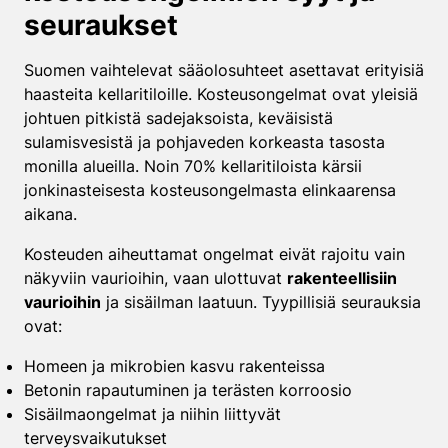
seuraukset
Suomen vaihtelevat sääolosuhteet asettavat erityisiä
haasteita kellaritiloille. Kosteusongelmat ovat yleisiä
johtuen pitkistä sadejaksoista, keväisistä
sulamisvesistä ja pohjaveden korkeasta tasosta
monilla alueilla. Noin 70% kellaritiloista kärsii
jonkinasteisesta kosteusongelmasta elinkaarensa
aikana.
Kosteuden aiheuttamat ongelmat eivät rajoitu vain
näkyviin vaurioihin, vaan ulottuvat
rakenteellisiin
vaurioihin
ja sisäilman laatuun. Tyypillisiä seurauksia
ovat:
Homeen ja mikrobien kasvu rakenteissa
Betonin rapautuminen ja terästen korroosio
Sisäilmaongelmat ja niihin liittyvät
terveysvaikutukset