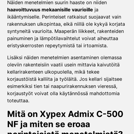
Näiden menetelmien suurin haaste on niiden
haavoittuvuus mekaanisille vaurioille
ja
ikääntymiselle. Perinteiset ratkaisut suojaavat vain
rakennuksen ulkopintaa, eikä niillä ole kykyä korjata
syntyneitä vaurioita. Maaperän liikkeet, rakenteiden
painuminen ja lämpötilavaihtelut voivat aiheuttaa
eristyskerrosten repeytymistä tai irtoamista.
Lisäksi näiden menetelmien asentaminen olemassa
oleviin rakenteisiin vaatii usein mittavia kaivutöitä
kellarirakenteen ulkopuolella, mikä tekee
korjaustöistä kalliita ja työläitä. Jos kellari sijaitsee
esimerkiksi tien tai naapurirakennuksen vieressä,
korjaustyöt voivat olla käytännössä mahdottomia
toteuttaa.
Mitä on Xypex Admix C-500
NF ja miten se eroaa