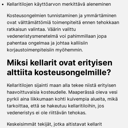
Kellaritilojen käyttöarvon merkittävä aleneminen
Kosteusongelmien tunnistaminen ja ymmärtäminen
ovat välttämättömiä toimenpiteitä ennen tehokkaan
ratkaisun valintaa. Väärin valittu
vedeneristysmenetelmä voi pahimmillaan jopa
pahentaa ongelmaa ja johtaa kalliisiin
korjaustoimenpiteisiin myöhemmin.
Miksi kellarit ovat erityisen
alttiita kosteusongelmille?
Kellaritilojen sijainti maan alla tekee niistä erityisen
haavoittuvaisia kosteudelle. Maaperässä oleva vesi
pyrkii aina liikkumaan kohti kuivempia alueita, mikä
tarkoittaa, että se hakeutuu kellaritiloihin, jos
vedeneristys ei ole riittävän tehokas.
Keskeisimmät tekijät, jotka altistavat kellarit