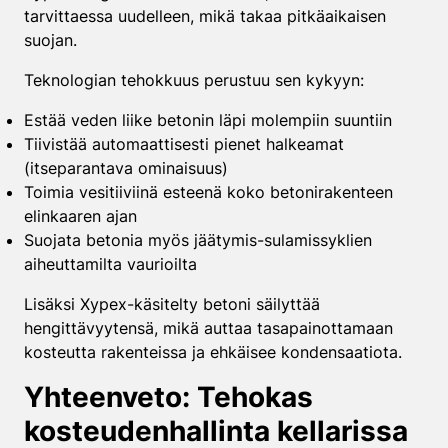
tarvittaessa uudelleen, mikä takaa pitkäaikaisen
suojan.
Teknologian tehokkuus perustuu sen kykyyn:
Estää veden liike betonin läpi molempiin suuntiin
Tiivistää automaattisesti pienet halkeamat
(itseparantava ominaisuus)
Toimia vesitiiviinä esteenä koko betonirakenteen
elinkaaren ajan
Suojata betonia myös jäätymis-sulamissyklien
aiheuttamilta vaurioilta
Lisäksi Xypex-käsitelty betoni säilyttää
hengittävyytensä, mikä auttaa tasapainottamaan
kosteutta rakenteissa ja ehkäisee kondensaatiota.
Yhteenveto: Tehokas
kosteudenhallinta kellarissa