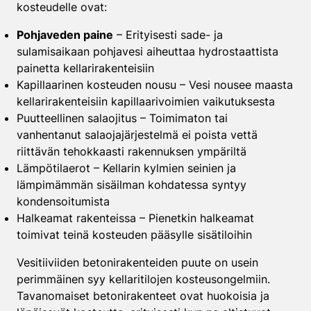
kosteudelle ovat:
Pohjaveden paine
– Erityisesti sade- ja
sulamisaikaan pohjavesi aiheuttaa hydrostaattista
painetta kellarirakenteisiin
Kapillaarinen kosteuden nousu – Vesi nousee maasta
kellarirakenteisiin kapillaarivoimien vaikutuksesta
Puutteellinen salaojitus – Toimimaton tai
vanhentanut salaojajärjestelmä ei poista vettä
riittävän tehokkaasti rakennuksen ympäriltä
Lämpötilaerot – Kellarin kylmien seinien ja
lämpimämmän sisäilman kohdatessa syntyy
kondensoitumista
Halkeamat rakenteissa – Pienetkin halkeamat
toimivat teinä kosteuden pääsylle sisätiloihin
Vesitiiviiden betonirakenteiden puute on usein
perimmäinen syy kellaritilojen kosteusongelmiin.
Tavanomaiset betonirakenteet ovat huokoisia ja