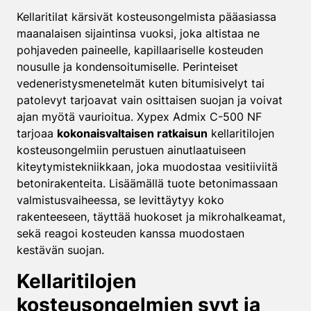
Kellaritilat kärsivät kosteusongelmista pääasiassa
maanalaisen sijaintinsa vuoksi, joka altistaa ne
pohjaveden paineelle, kapillaariselle kosteuden
nousulle ja kondensoitumiselle. Perinteiset
vedeneristysmenetelmät kuten bitumisivelyt tai
patolevyt tarjoavat vain osittaisen suojan ja voivat
ajan myötä vaurioitua. Xypex Admix C-500 NF
tarjoaa
kokonaisvaltaisen ratkaisun
kellaritilojen
kosteusongelmiin perustuen ainutlaatuiseen
kiteytymistekniikkaan, joka muodostaa vesitiiviitä
betonirakenteita. Lisäämällä tuote betonimassaan
valmistusvaiheessa, se levittäytyy koko
rakenteeseen, täyttää huokoset ja mikrohalkeamat,
sekä reagoi kosteuden kanssa muodostaen
kestävän suojan.
Kellaritilojen
kosteusongelmien syyt ja