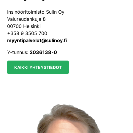
Insinööritoimisto Sulin Oy
Valuraudankuja 8
00700 Helsinki
+358 9 3505 700
myyntipalvelut@sulinoy.fi
Y-tunnus:
2036138-0
KAIKKI YHTEYSTIEDOT