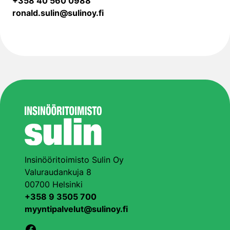
+358 40 560 0988
ronald.sulin@sulinoy.fi
Insinööritoimisto Sulin Oy
Valuraudankuja 8
00700 Helsinki
+358 9 3505 700
myyntipalvelut@sulinoy.fi
Facebook