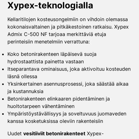
Xypex-teknologialla
Kellaritilojen kosteusongelmiin on vihdoin olemassa
kokonaisvaltainen ja pitkäkestoinen ratkaisu. Xypex
Admix C-500 NF tarjoaa merkittäviä etuja
perinteisiin menetelmiin verrattuna:
Koko betonirakenteen läpäisevä suoja
hydrostaattista painetta vastaan
Itseparantava ominaisuus, joka aktivoituu kosteuden
läsnä ollessa
Yksinkertainen asennusprosessi, joka säästää aikaa
ja kustannuksia
Betonirakenteen elinkaaren pidentäminen ja
huoltotarpeen vähentäminen
Ympäristöystävällisyys ja soveltuvuus juomaveden
kanssa kosketuksissa oleviin rakenteisiin
Uudet
vesitiiviit betonirakenteet
Xypex-