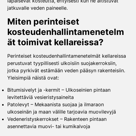
läpäisevät kosteutta, erityisesti kun ne altistuvat
jatkuvalle veden paineelle.
Miten perinteiset
kosteudenhallintamenetelm
ät toimivat kellareissa?
Perinteiset kosteudenhallintamenetelmät kellareissa
perustuvat tyypillisesti ulkoisiin suojakerroksiin,
jotka pyrkivät estämään veden pääsyn rakenteisiin.
Yleisimpiä näistä ovat:
Bitumisivelyt ja -kermit – Ulkoseinien pintaan
levitettäviä vesieristysaineita
Patolevyt – Mekaanista suojaa ja ilmaraon
ulkoseinän ja maan välille tarjoavia muovilevyjä
Vedeneristyskerrokset – Rakenteen pintaan
asennettavia muovi- tai kumikalvoja