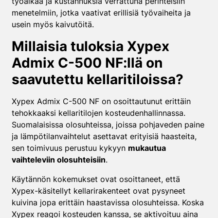
työaikaa ja kustannuksia verrattuna perinteisiin
menetelmiin, jotka vaativat erillisiä työvaiheita ja
usein myös kaivutöitä.
Millaisia tuloksia Xypex
Admix C-500 NF:llä on
saavutettu kellaritiloissa?
Xypex Admix C-500 NF on osoittautunut erittäin
tehokkaaksi kellaritilojen kosteudenhallinnassa.
Suomalaisissa olosuhteissa, joissa pohjaveden paine
ja lämpötilanvaihtelut asettavat erityisiä haasteita,
sen toimivuus perustuu kykyyn
mukautua
vaihteleviin olosuhteisiin
.
Käytännön kokemukset ovat osoittaneet, että
Xypex-käsitellyt kellarirakenteet ovat pysyneet
kuivina jopa erittäin haastavissa olosuhteissa. Koska
Xypex reagoi kosteuden kanssa, se aktivoituu aina