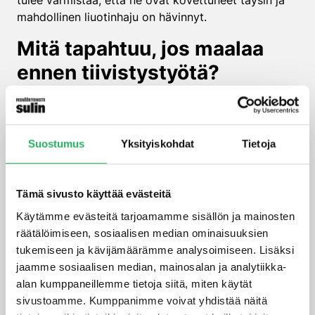
tulee varmistaa, että ne ovat kovettuneet täysin ja
mahdollinen liuotinhaju on hävinnyt.
Mitä tapahtuu, jos maalaa
ennen tiivistystyötä?
Jos maalaa ennen tiivistystyötä, kosteus jää
loukkuun rakenteiden sisään ja aiheuttaa maalin
irtoamista, homeen kasvua ja sisäilmaongelmia.
Suostumus
Yksityiskohdat
Tietoja
Maalikalvo estää kosteuden luonnollisen
poistumisen, mikä johtaa pitkäaikaisiin
kosteusvaurioihin.
Tämä sivusto käyttää evästeitä
Käytännössä väärä järjestys näkyy ensimmäisenä
Käytämme evästeitä tarjoamamme sisällön ja mainosten
maalin kuplimisena, halkeiluna tai irtoamisena.
räätälöimiseen, sosiaalisen median ominaisuuksien
Kosteus pyrkii poistumaan ja aiheuttaa painetta
tukemiseen ja kävijämäärämme analysoimiseen. Lisäksi
maalikalvon alla. Pahimmillaan tämä johtaa
jaamme sosiaalisen median, mainosalan ja analytiikka-
laajamittaiseen pinnoituksen uusimiseen ja
alan kumppaneillemme tietoja siitä, miten käytät
kosteusvaurioiden korjaamiseen.
sivustoamme. Kumppanimme voivat yhdistää näitä