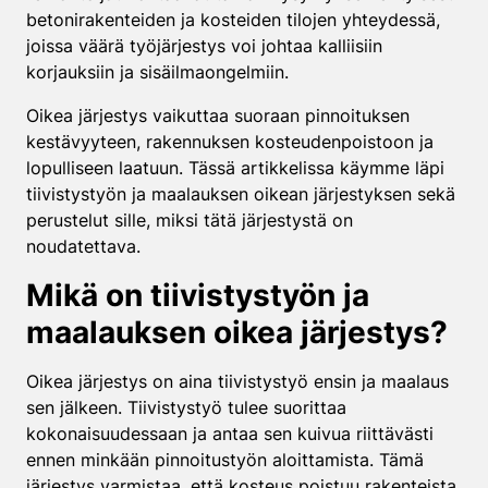
betonirakenteiden ja kosteiden tilojen yhteydessä,
joissa väärä työjärjestys voi johtaa kalliisiin
korjauksiin ja sisäilmaongelmiin.
Oikea järjestys vaikuttaa suoraan pinnoituksen
kestävyyteen, rakennuksen kosteudenpoistoon ja
lopulliseen laatuun. Tässä artikkelissa käymme läpi
tiivistystyön ja maalauksen oikean järjestyksen sekä
perustelut sille, miksi tätä järjestystä on
noudatettava.
Mikä on tiivistystyön ja
maalauksen oikea järjestys?
Oikea järjestys on aina tiivistystyö ensin ja maalaus
sen jälkeen. Tiivistystyö tulee suorittaa
kokonaisuudessaan ja antaa sen kuivua riittävästi
ennen minkään pinnoitustyön aloittamista. Tämä
järjestys varmistaa, että kosteus poistuu rakenteista