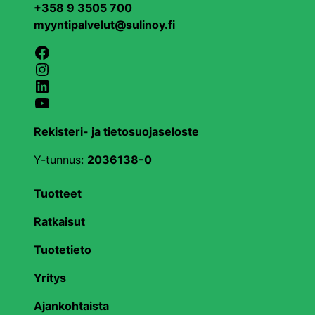
+358 9 3505 700
myyntipalvelut@sulinoy.fi
Facebook
Instagram
LinkedIn
YouTube
Rekisteri- ja tietosuojaseloste
Y-tunnus:
2036138-0
Tuotteet
Ratkaisut
Tuotetieto
Yritys
Ajankohtaista