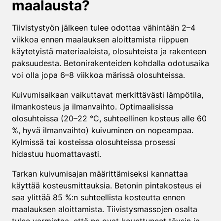
maalausta?
Tiivistystyön jälkeen tulee odottaa vähintään 2–4
viikkoa ennen maalauksen aloittamista riippuen
käytetyistä materiaaleista, olosuhteista ja rakenteen
paksuudesta. Betonirakenteiden kohdalla odotusaika
voi olla jopa 6–8 viikkoa märissä olosuhteissa.
Kuivumisaikaan vaikuttavat merkittävästi lämpötila,
ilmankosteus ja ilmanvaihto. Optimaalisissa
olosuhteissa (20–22 °C, suhteellinen kosteus alle 60
%, hyvä ilmanvaihto) kuivuminen on nopeampaa.
Kylmissä tai kosteissa olosuhteissa prosessi
hidastuu huomattavasti.
Tarkan kuivumisajan määrittämiseksi kannattaa
käyttää kosteusmittauksia. Betonin pintakosteus ei
saa ylittää 85 %:n suhteellista kosteutta ennen
maalauksen aloittamista. Tiivistysmassojen osalta