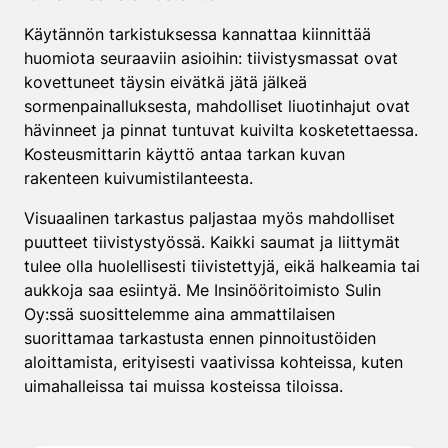
Käytännön tarkistuksessa kannattaa kiinnittää
huomiota seuraaviin asioihin: tiivistysmassat ovat
kovettuneet täysin eivätkä jätä jälkeä
sormenpainalluksesta, mahdolliset liuotinhajut ovat
hävinneet ja pinnat tuntuvat kuivilta kosketettaessa.
Kosteusmittarin käyttö antaa tarkan kuvan
rakenteen kuivumistilanteesta.
Visuaalinen tarkastus paljastaa myös mahdolliset
puutteet tiivistystyössä. Kaikki saumat ja liittymät
tulee olla huolellisesti tiivistettyjä, eikä halkeamia tai
aukkoja saa esiintyä. Me Insinööritoimisto Sulin
Oy:ssä suosittelemme aina ammattilaisen
suorittamaa tarkastusta ennen pinnoitustöiden
aloittamista, erityisesti vaativissa kohteissa, kuten
uimahalleissa tai muissa kosteissa tiloissa.