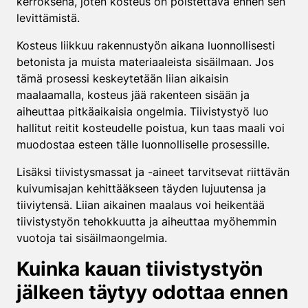
kerroksena, joten kosteus on poistettava ennen sen
levittämistä.
Kosteus liikkuu rakennustyön aikana luonnollisesti
betonista ja muista materiaaleista sisäilmaan. Jos
tämä prosessi keskeytetään liian aikaisin
maalaamalla, kosteus jää rakenteen sisään ja
aiheuttaa pitkäaikaisia ongelmia. Tiivistystyö luo
hallitut reitit kosteudelle poistua, kun taas maali voi
muodostaa esteen tälle luonnolliselle prosessille.
Lisäksi tiivistysmassat ja -aineet tarvitsevat riittävän
kuivumisajan kehittääkseen täyden lujuutensa ja
tiiviytensä. Liian aikainen maalaus voi heikentää
tiivistystyön tehokkuutta ja aiheuttaa myöhemmin
vuotoja tai sisäilmaongelmia.
Kuinka kauan tiivistystyön
jälkeen täytyy odottaa ennen