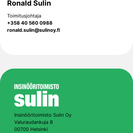
Ronald Sulin
Toimitusjohtaja
+358 40 560 0988
ronald.sulin@sulinoy.fi
Insinööritoimisto Sulin Oy
Valuraudankuja 8
00700 Helsinki