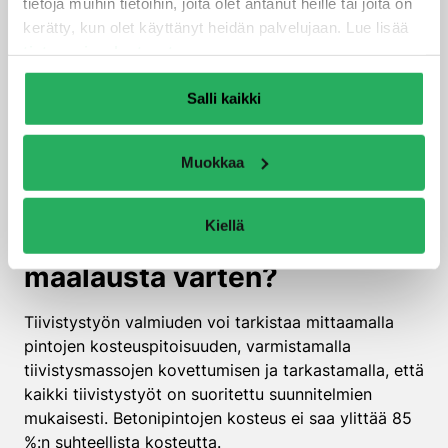
tietoja muihin tietoihin, joita olet antanut heille tai joita on
Betonirakenteiden kohdalla ongelma on erityisen
kerätty, kun olet käyttänyt heidän palvelujaan. Lue lisää
vakava, sillä kosteus voi aiheuttaa raudoitteiden
tietosuojaselosteestamme
.
korroosiota ja rakenteellisia vaurioita. Sisäilmaan
pääsevä kosteus voi myös aiheuttaa terveyshaittoja
Salli kaikki
ja heikentää rakennuksen energiatehokkuutta.
Korjauskustannukset voivat nousta moninkertaisiksi
Muokkaa
alkuperäiseen työhön verrattuna.
Miten tarkistaa, että
Kiellä
tiivistystyö on valmis
maalausta varten?
Tiivistystyön valmiuden voi tarkistaa mittaamalla
pintojen kosteuspitoisuuden, varmistamalla
tiivistysmassojen kovettumisen ja tarkastamalla, että
kaikki tiivistystyöt on suoritettu suunnitelmien
mukaisesti. Betonipintojen kosteus ei saa ylittää 85
%:n suhteellista kosteutta.