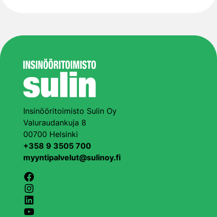
Insinööritoimisto Sulin Oy
Valuraudankuja 8
00700 Helsinki
+358 9 3505 700
myyntipalvelut@sulinoy.fi
Facebook
Instagram
LinkedIn
YouTube