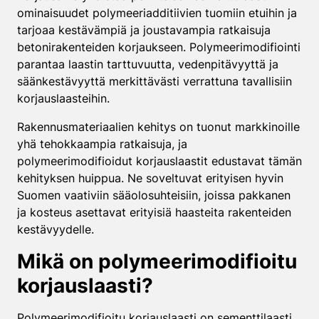
ominaisuudet polymeeriadditiivien tuomiin etuihin ja
tarjoaa kestävämpiä ja joustavampia ratkaisuja
betonirakenteiden korjaukseen. Polymeerimodifiointi
parantaa laastin tarttuvuutta, vedenpitävyyttä ja
säänkestävyyttä merkittävästi verrattuna tavallisiin
korjauslaasteihin.
Rakennusmateriaalien kehitys on tuonut markkinoille
yhä tehokkaampia ratkaisuja, ja
polymeerimodifioidut korjauslaastit edustavat tämän
kehityksen huippua. Ne soveltuvat erityisen hyvin
Suomen vaativiin sääolosuhteisiin, joissa pakkanen
ja kosteus asettavat erityisiä haasteita rakenteiden
kestävyydelle.
Mikä on polymeerimodifioitu
korjauslaasti?
Polymeerimodifioitu korjauslaasti on sementtilaasti,