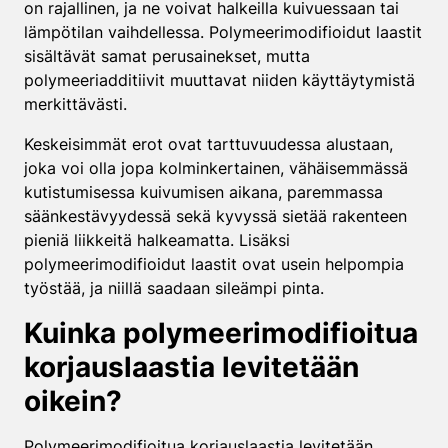
on rajallinen, ja ne voivat halkeilla kuivuessaan tai
lämpötilan vaihdellessa. Polymeerimodifioidut laastit
sisältävät samat perusainekset, mutta
polymeeriadditiivit muuttavat niiden käyttäytymistä
merkittävästi.
Keskeisimmät erot ovat tarttuvuudessa alustaan,
joka voi olla jopa kolminkertainen, vähäisemmässä
kutistumisessa kuivumisen aikana, paremmassa
säänkestävyydessä sekä kyvyssä sietää rakenteen
pieniä liikkeitä halkeamatta. Lisäksi
polymeerimodifioidut laastit ovat usein helpompia
työstää, ja niillä saadaan sileämpi pinta.
Kuinka polymeerimodifioitua
korjauslaastia levitetään
oikein?
Polymeerimodifioitua korjauslaastia levitetään