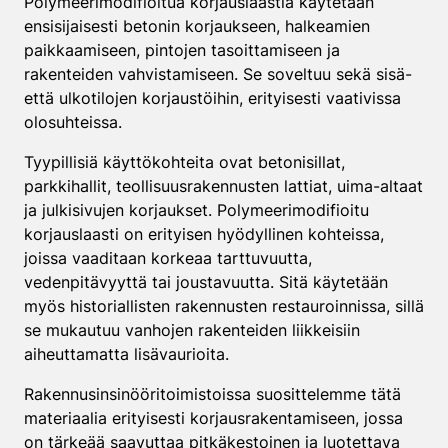
Polymeerimodifioitua korjauslaastia käytetään
ensisijaisesti betonin korjaukseen, halkeamien
paikkaamiseen, pintojen tasoittamiseen ja
rakenteiden vahvistamiseen. Se soveltuu sekä sisä-
että ulkotilojen korjaustöihin, erityisesti vaativissa
olosuhteissa.
Tyypillisiä käyttökohteita ovat betonisillat,
parkkihallit, teollisuusrakennusten lattiat, uima-altaat
ja julkisivujen korjaukset. Polymeerimodifioitu
korjauslaasti on erityisen hyödyllinen kohteissa,
joissa vaaditaan korkeaa tarttuvuutta,
vedenpitävyyttä tai joustavuutta. Sitä käytetään
myös historiallisten rakennusten restauroinnissa, sillä
se mukautuu vanhojen rakenteiden liikkeisiin
aiheuttamatta lisävaurioita.
Rakennusinsinööritoimistoissa suosittelemme tätä
materiaalia erityisesti korjausrakentamiseen, jossa
on tärkeää saavuttaa pitkäkestoinen ja luotettava