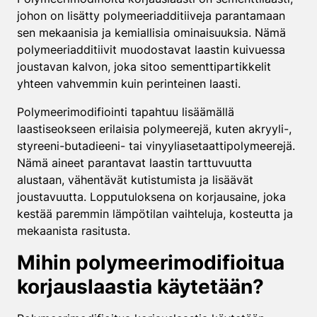
johon on lisätty polymeeriadditiiveja parantamaan
sen mekaanisia ja kemiallisia ominaisuuksia. Nämä
polymeeriadditiivit muodostavat laastin kuivuessa
joustavan kalvon, joka sitoo sementtipartikkelit
yhteen vahvemmin kuin perinteinen laasti.
Polymeerimodifiointi tapahtuu lisäämällä
laastiseokseen erilaisia polymeerejä, kuten akryyli-,
styreeni-butadieeni- tai vinyyliasetaattipolymeerejä.
Nämä aineet parantavat laastin tarttuvuutta
alustaan, vähentävät kutistumista ja lisäävät
joustavuutta. Lopputuloksena on korjausaine, joka
kestää paremmin lämpötilan vaihteluja, kosteutta ja
mekaanista rasitusta.
Mihin polymeerimodifioitua
korjauslaastia käytetään?