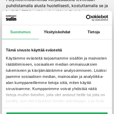
puhdistamalla alusta huolellisesti, kostuttamalla se ja
levittämällä laasti tasaisesti lastalla tai
ruiskuttamalla. Oikea alustan valmistelu on kriittistä
onnistuneen korjauksen kannalta.
Suostumus
Yksityiskohdat
Tietoja
Ensimmäinen vaihe on alustan perusteellinen
puhdistus irtonaisen betonin, pölyn ja lian
poistamiseksi. Tämä voidaan tehdä
Tämä sivusto käyttää evästeitä
hiekkapuhalluksella, hiomalla tai painepesurilla.
Käytämme evästeitä tarjoamamme sisällön ja mainosten
Seuraavaksi alusta kostutetaan vedellä, mutta
räätälöimiseen, sosiaalisen median ominaisuuksien
vältetään liiallista märkyyttä, joka voi heikentää
tukemiseen ja kävijämäärämme analysoimiseen. Lisäksi
tarttuvuutta.
jaamme sosiaalisen median, mainosalan ja analytiikka-
Laastin sekoitus tulee tehdä valmistajan ohjeiden
alan kumppaneillemme tietoja siitä, miten käytät
mukaisesti, yleensä sähkösekoittimella tasaisen
sivustoamme. Kumppanimme voivat yhdistää näitä
koostumuksen saavuttamiseksi. Levitys tapahtuu
tietoja muihin tietoihin, joita olet antanut heille tai joita on
kerroksittain, ja paksu kerros voidaan joutua
kerätty, kun olet käyttänyt heidän palvelujaan. Lue lisää
tekemään useammassa vaiheessa. Työstöaika on
tietosuojaselosteestamme
.
rajallinen, joten työ tulee suunnitella huolellisesti