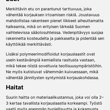
Merkittävin etu on parantunut tarttuvuus, joka
vähentää korjauksen irtoamisen riskiä. Joustavuus
mahdollistaa rakenteen pienet liikkeet aiheuttamatta
halkeamia, mikä on erityisen tärkeää Suomen
vaihtelevissa sääolosuhteissa. Vedenpitävyys suojaa
rakennetta kosteudelta ja pakkaselta ja pidentää sen
käyttöikää merkittävästi.
Lisäksi polymeerimodifioidut korjauslaastit ovat
usein kestävämpiä kemiallista rasitusta vastaan,
mikä tekee niistä soveltuvia teollisuusympäristöihin.
Ne myös kutistuvat vähemmän kuivuessaan, mikä
vähentää jännitysten syntymistä korjauskohdassa.
Haitat
Suurin haitta on materiaalikustannus, joka voi olla 2–
3 kertaa tavallista korjauslaastia korkeampi. Työstö
vaatii myös enemmän huolellisuutta ja kokemusta,