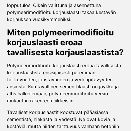
lopputulos. Oikein valittuna ja asennettuna
polymeerimodifioitu korjauslaasti takaa kestävän
korjauksen vuosikymmeniksi.
Miten polymeerimodifioitu
korjauslaasti eroaa
tavallisesta korjauslaastista?
Polymeerimodifioitu korjauslaasti eroaa tavallisesta
korjauslaastista ensisijaisesti paremman
tarttuvuuden, joustavuuden ja vedenpitävyyden
ansiosta. Kun tavallinen sementtilaasti on jäykkä ja
altis halkeilemaan, polymeerimodifioitu versio
mukautuu rakenteen liikkeisiin.
Tavalliset korjauslaastit koostuvat pääasiassa
sementistä, hiekasta ja vedestä. Ne ovat kovia ja
kestäviä, mutta niiden tarttuvuus vanhaan betoniin