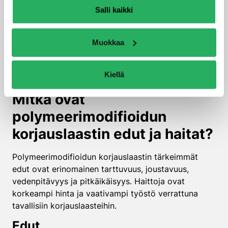
etukäteen.
Salli kaikki
Jälkihoito on yhtä tärkeää: korjattu pinta tulee
suojata kuivumiselta ensimmäisten päivien ajan
Muokkaa
kostuttamalla tai peittämällä muovilla. Tämä
varmistaa optimaalisen lujuuden kehittymisen ja
Kiellä
estää halkeamien syntymisen.
Mitkä ovat
polymeerimodifioidun
korjauslaastin edut ja haitat?
Polymeerimodifioidun korjauslaastin tärkeimmät
edut ovat erinomainen tarttuvuus, joustavuus,
vedenpitävyys ja pitkäikäisyys. Haittoja ovat
korkeampi hinta ja vaativampi työstö verrattuna
tavallisiin korjauslaasteihin.
Edut