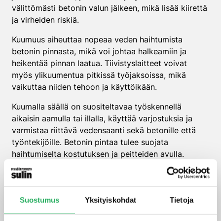
välittömästi betonin valun jälkeen, mikä lisää kiirettä
ja virheiden riskiä.
Kuumuus aiheuttaa nopeaa veden haihtumista
betonin pinnasta, mikä voi johtaa halkeamiin ja
heikentää pinnan laatua. Tiivistyslaitteet voivat
myös ylikuumentua pitkissä työjaksoissa, mikä
vaikuttaa niiden tehoon ja käyttöikään.
Kuumalla säällä on suositeltavaa työskennellä
aikaisin aamulla tai illalla, käyttää varjostuksia ja
varmistaa riittävä vedensaanti sekä betonille että
työntekijöille. Betonin pintaa tulee suojata
haihtumiselta kostutuksen ja peitteiden avulla.
Milloin tiivistystyötä ei
kannata aloittaa sään
Suostumus
Yksityiskohdat
Tietoja
vuoksi?