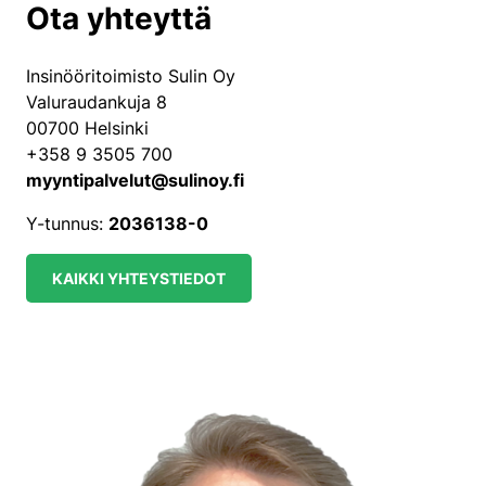
Ota yhteyttä
Insinööritoimisto Sulin Oy
Valuraudankuja 8
00700 Helsinki
+358 9 3505 700
myyntipalvelut@sulinoy.fi
Y-tunnus:
2036138-0
KAIKKI YHTEYSTIEDOT