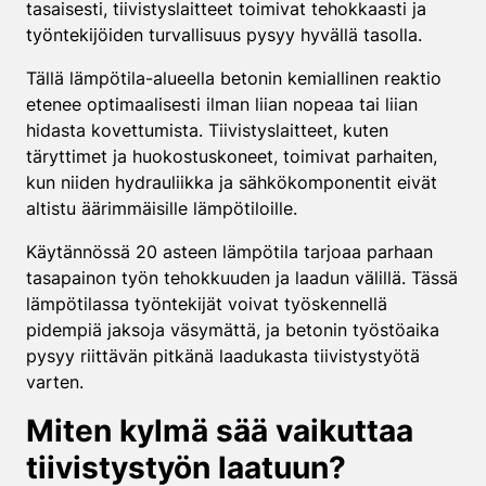
tasaisesti, tiivistyslaitteet toimivat tehokkaasti ja
työntekijöiden turvallisuus pysyy hyvällä tasolla.
Tällä lämpötila-alueella betonin kemiallinen reaktio
etenee optimaalisesti ilman liian nopeaa tai liian
hidasta kovettumista. Tiivistyslaitteet, kuten
täryttimet ja huokostuskoneet, toimivat parhaiten,
kun niiden hydrauliikka ja sähkökomponentit eivät
altistu äärimmäisille lämpötiloille.
Käytännössä 20 asteen lämpötila tarjoaa parhaan
tasapainon työn tehokkuuden ja laadun välillä. Tässä
lämpötilassa työntekijät voivat työskennellä
pidempiä jaksoja väsymättä, ja betonin työstöaika
pysyy riittävän pitkänä laadukasta tiivistystyötä
varten.
Miten kylmä sää vaikuttaa
tiivistystyön laatuun?