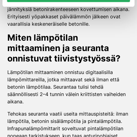
Äkilliset lämpötilan vaihtelut voivat aiheuttaa
jännityksiä betonirakenteeseen kovettumisen aikana.
Erityisesti yöpakkaset päivälämmön jälkeen ovat
vaarallisia keskeneräiselle betonille.
Miten lämpötilan
mittaaminen ja seuranta
onnistuvat tiivistystyössä?
Lämpötilan mittaaminen onnistuu digitaalisilla
lämpömittareilla, jotka mittaavat sekä ilman että
betonin lämpötilaa. Seurantaa tulisi tehdä
säännöllisesti 2–4 tunnin välein kriittisten vaiheiden
aikana.
Tehokas seuranta vaatii useita mittauspisteitä: ilman
lämpötila, betonin sisälämpötila ja pintalämpötila.
Infrapunalämpömittarit soveltuvat pintalämpötilan
nopeaan tarkistukseen, kun taas anturipohjaiset