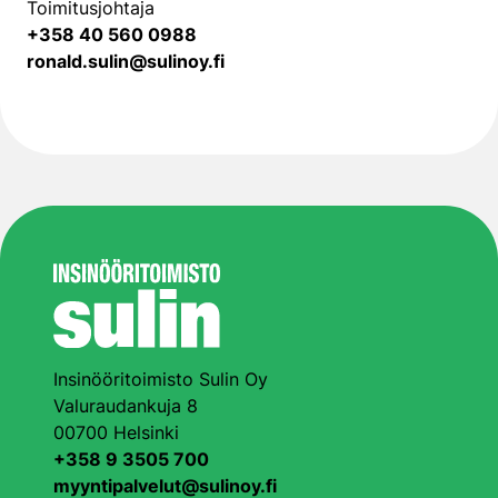
Toimitusjohtaja
+358 40 560 0988
ronald.sulin@sulinoy.fi
Insinööritoimisto Sulin Oy
Valuraudankuja 8
00700 Helsinki
+358 9 3505 700
myyntipalvelut@sulinoy.fi