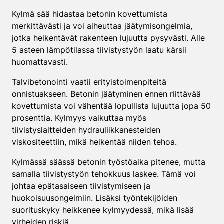
Kylmä sää hidastaa betonin kovettumista
merkittävästi ja voi aiheuttaa jäätymisongelmia,
jotka heikentävät rakenteen lujuutta pysyvästi. Alle
5 asteen lämpötilassa tiivistystyön laatu kärsii
huomattavasti.
Talvibetonointi vaatii erityistoimenpiteitä
onnistuakseen. Betonin jäätyminen ennen riittävää
kovettumista voi vähentää lopullista lujuutta jopa 50
prosenttia. Kylmyys vaikuttaa myös
tiivistyslaitteiden hydrauliikkanesteiden
viskositeettiin, mikä heikentää niiden tehoa.
Kylmässä säässä betonin työstöaika pitenee, mutta
samalla tiivistystyön tehokkuus laskee. Tämä voi
johtaa epätasaiseen tiivistymiseen ja
huokoisuusongelmiin. Lisäksi työntekijöiden
suorituskyky heikkenee kylmyydessä, mikä lisää
virheiden riskiä.