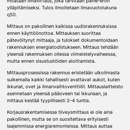
mitataan ilmavirtaus, joka tarvitaan paine-eron
ylläpitämiseksi. Tulos ilmoitetaan ilmavuotolukuna
q50.
Mittaus on pakollinen kaikissa uudisrakennuksissa
ennen käyttöönottoa. Mittauksen suorittaa
pätevöitynyt mittaaja, ja tulokset dokumentoidaan
rakennuksen energiatodistukseen. Mittaus tehdään
yleensä rakennuksen ollessa viimeistelyvaiheessa,
mutta ennen sisustustöiden aloittamista.
Mittausprosessissa rakennus eristetään ulkoilmasta
sulkemalla kaikki tahallisesti avattavat aukot, kuten
ikkunat, ovet ja ilmanvaihtoventtiilit. Mittauslaitteisto
asennetaan yleensä pääoveen tai ikkunaan, ja
mittaus kestää tyypillisesti 2–4 tuntia.
Korjausrakentamisessa tiiveysmittaus ei ole aina
pakollinen, mutta se on suositeltava erityisesti
laajemmissa energiaremonteissa. Mittaus auttaa