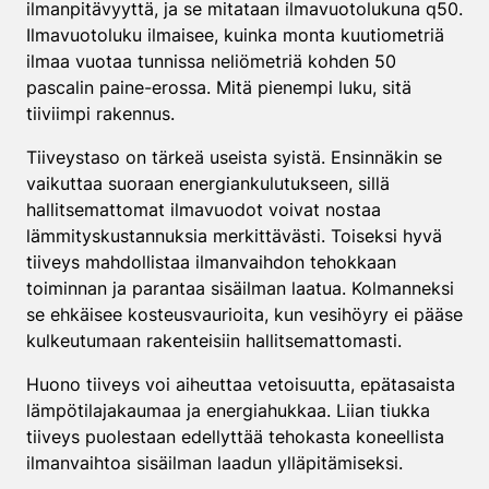
ilmanpitävyyttä, ja se mitataan ilmavuotolukuna q50.
Ilmavuotoluku ilmaisee, kuinka monta kuutiometriä
ilmaa vuotaa tunnissa neliömetriä kohden 50
pascalin paine-erossa. Mitä pienempi luku, sitä
tiiviimpi rakennus.
Tiiveystaso on tärkeä useista syistä. Ensinnäkin se
vaikuttaa suoraan energiankulutukseen, sillä
hallitsemattomat ilmavuodot voivat nostaa
lämmityskustannuksia merkittävästi. Toiseksi hyvä
tiiveys mahdollistaa ilmanvaihdon tehokkaan
toiminnan ja parantaa sisäilman laatua. Kolmanneksi
se ehkäisee kosteusvaurioita, kun vesihöyry ei pääse
kulkeutumaan rakenteisiin hallitsemattomasti.
Huono tiiveys voi aiheuttaa vetoisuutta, epätasaista
lämpötilajakaumaa ja energiahukkaa. Liian tiukka
tiiveys puolestaan edellyttää tehokasta koneellista
ilmanvaihtoa sisäilman laadun ylläpitämiseksi.