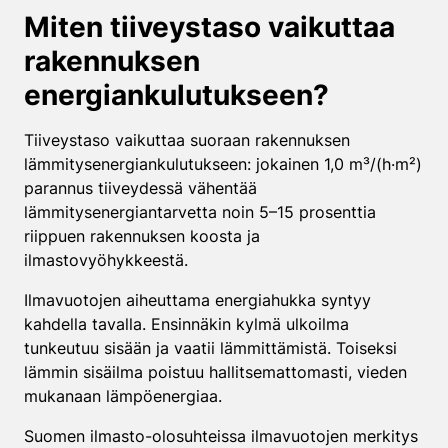
Miten tiiveystaso vaikuttaa
rakennuksen
energiankulutukseen?
Tiiveystaso vaikuttaa suoraan rakennuksen
lämmitysenergiankulutukseen: jokainen 1,0 m³/(h·m²)
parannus tiiveydessä vähentää
lämmitysenergiantarvetta noin 5–15 prosenttia
riippuen rakennuksen koosta ja
ilmastovyöhykkeestä.
Ilmavuotojen aiheuttama energiahukka syntyy
kahdella tavalla. Ensinnäkin kylmä ulkoilma
tunkeutuu sisään ja vaatii lämmittämistä. Toiseksi
lämmin sisäilma poistuu hallitsemattomasti, vieden
mukanaan lämpöenergiaa.
Suomen ilmasto-olosuhteissa ilmavuotojen merkitys