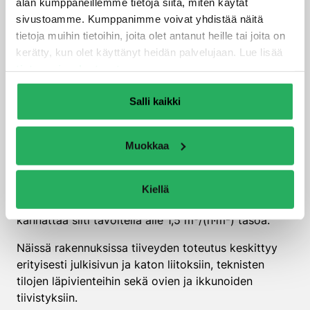
alan kumppaneillemme tietoja siitä, miten käytät
erityisen tärkeää, koska rakennuksessa on paljon
sivustoamme. Kumppanimme voivat yhdistää näitä
ihmisiä ja laitteita, jotka tuottavat lämpöä ja
tietoja muihin tietoihin, joita olet antanut heille tai joita on
kosteutta. Hallitsemattomat ilmavuodot voivat
kerätty, kun olet käyttänyt heidän palvelujaan. Lue lisää
häiritä ilmanvaihdon tasapainoa ja johtaa
tietosuojaselosteestamme
.
epätasaiseen lämpötilajakaumaan rakennuksen eri
osissa.
Salli kaikki
Liikerakennuksissa tiiveysvaatimukset vaihtelevat
käyttötarkoituksen mukaan. Kauppakeskuksissa ja
Muokkaa
myymälöissä, joissa on paljon asiakasliikennettä,
tarvitaan erityisen tehokasta ilmanvaihtoa.
Varastorakennuksissa voidaan hyväksyä hieman
Kiellä
löyhempi tiiveys, mutta energiatehokkuussyistä
kannattaa silti tavoitella alle 1,5 m³/(h·m²) tasoa.
Näissä rakennuksissa tiiveyden toteutus keskittyy
erityisesti julkisivun ja katon liitoksiin, teknisten
tilojen läpivienteihin sekä ovien ja ikkunoiden
tiivistyksiin.