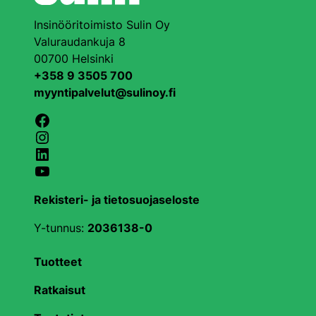
Insinööritoimisto Sulin Oy
Valuraudankuja 8
00700 Helsinki
+358 9 3505 700
myyntipalvelut@sulinoy.fi
Facebook
Instagram
LinkedIn
YouTube
Rekisteri- ja tietosuojaseloste
Y-tunnus:
2036138-0
Tuotteet
Ratkaisut