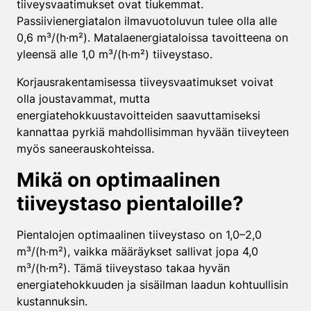
tiiveysvaatimukset ovat tiukemmat.
Passiivienergiatalon ilmavuotoluvun tulee olla alle
0,6 m³/(h·m²). Matalaenergiataloissa tavoitteena on
yleensä alle 1,0 m³/(h·m²) tiiveystaso.
Korjausrakentamisessa tiiveysvaatimukset voivat
olla joustavammat, mutta
energiatehokkuustavoitteiden saavuttamiseksi
kannattaa pyrkiä mahdollisimman hyvään tiiveyteen
myös saneerauskohteissa.
Mikä on optimaalinen
tiiveystaso pientaloille?
Pientalojen optimaalinen tiiveystaso on 1,0–2,0
m³/(h·m²), vaikka määräykset sallivat jopa 4,0
m³/(h·m²). Tämä tiiveystaso takaa hyvän
energiatehokkuuden ja sisäilman laadun kohtuullisin
kustannuksin.