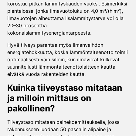
korostuu pitkän lämmityskauden vuoksi. Esimerkiksi
pientalossa, jonka ilmavuotoluku on 4,0 m³/(h·m²),
ilmavuotojen aiheuttama lisälämmitystarve voi olla
20–30 prosenttia
kokonaislämmitysenergiantarpeesta.
Hyvä tiiveys parantaa myös ilmanvaihdon
energiatehokkuutta, koska lämmöntalteenotto toimii
optimaalisesti vain silloin, kun ilmavirrat kulkevat
suunnitellusti lämmöntalteenottolaitteen kautta
eivätkä vuoda rakenteiden kautta.
Kuinka tiiveystaso mitataan
ja milloin mittaus on
pakollinen?
Tiiveystaso mitataan painekoemittauksella, jossa
rakennukseen luodaan 50 pascalin alipaine ja