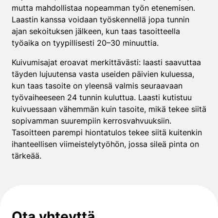
mutta mahdollistaa nopeamman työn etenemisen.
Laastin kanssa voidaan työskennellä jopa tunnin
ajan sekoituksen jälkeen, kun taas tasoitteella
työaika on tyypillisesti 20–30 minuuttia.
Kuivumisajat eroavat merkittävästi: laasti saavuttaa
täyden lujuutensa vasta useiden päivien kuluessa,
kun taas tasoite on yleensä valmis seuraavaan
työvaiheeseen 24 tunnin kuluttua. Laasti kutistuu
kuivuessaan vähemmän kuin tasoite, mikä tekee siitä
sopivamman suurempiin kerrosvahvuuksiin.
Tasoitteen parempi hiontatulos tekee siitä kuitenkin
ihanteellisen viimeistelytyöhön, jossa sileä pinta on
tärkeää.
Ota yhteyttä