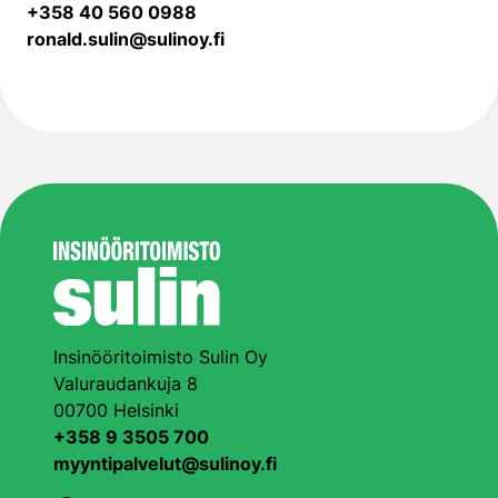
+358 40 560 0988
ronald.sulin@sulinoy.fi
Insinööritoimisto Sulin Oy
Valuraudankuja 8
00700 Helsinki
+358 9 3505 700
myyntipalvelut@sulinoy.fi