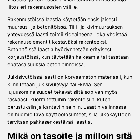
liitos eri rakennusosien välille.
Rakennustöissä laastia käytetään ensisijaisesti
muuraus- ja betonitöissä. Tiili- ja kivimuurauksen
yhteydessä laasti toimii sideaineena, joka yhdistää
rakennuselementit kestäväksi rakenteeksi.
Betonitöissä laastia hyödynnetään erityisesti
korjaustöissä, kun täytetään halkeamia tai tasataan
epätasaisuuksia betonipinnoissa.
Julkisivutöissä laasti on korvaamaton materiaali, kun
kiinnitetään julkisivulevyjä tai -kiviä. Sen
lujuusominaisuudet tekevät siitä sopivan myös
raskaasti kuormitettuihin rakenteisiin, kuten
perustuksiin ja kantaviin seiniin. Laastin valinnassa
on huomioitava käyttöolosuhteet, sillä ulkokäyttöön
tarvitaan pakkasenkestävää laastia.
Mikä on tasoite ja milloin sitä