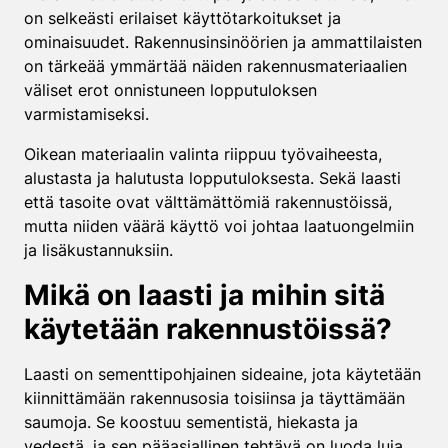
on selkeästi erilaiset käyttötarkoitukset ja
ominaisuudet. Rakennusinsinöörien ja ammattilaisten
on tärkeää ymmärtää näiden rakennusmateriaalien
väliset erot onnistuneen lopputuloksen
varmistamiseksi.
Oikean materiaalin valinta riippuu työvaiheesta,
alustasta ja halutusta lopputuloksesta. Sekä laasti
että tasoite ovat välttämättömiä rakennustöissä,
mutta niiden väärä käyttö voi johtaa laatuongelmiin
ja lisäkustannuksiin.
Mikä on laasti ja mihin sitä
käytetään rakennustöissä?
Laasti on sementtipohjainen sideaine, jota käytetään
kiinnittämään rakennusosia toisiinsa ja täyttämään
saumoja. Se koostuu sementistä, hiekasta ja
vedestä, ja sen pääasiallinen tehtävä on luoda luja