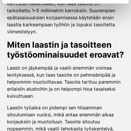
kerrosten tekemiseen, kun taas tasoite on
tarkoitettu 1–5 millimetrin kerroksiin. Suurempien
epätasaisuuksien korjaamisessa käytetään ensin
laastia karkeampaan työhön ja lopuksi tasoitetta
viimeistelyyn.
Miten laastin ja tasoitteen
työstöominaisuudet eroavat?
Laasti on jäykempää ja vaatii enemmän voimaa
levityksessä, kun taas tasoite on pehmeämpää ja
helpommin muotoiltavaa. Tasoite tarttuu paremmin
erilaisiin alustoihin ja on helpompi hioa tasaiseksi
kuivuttuaan.
Laastin työaika on pidempi sen hitaamman
sitoutumisen vuoksi, mikä antaa enemmän aikaa
korjauksiin ja muotoiluun. Tasoite sitoutuu
nopeammin, mikä vaatii tehokasta työskentelyä,