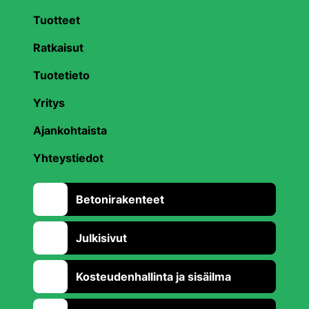
Tuotteet
Ratkaisut
Tuotetieto
Yritys
Ajankohtaista
Yhteystiedot
Betonirakenteet
Julkisivut
Kosteudenhallinta ja sisäilma