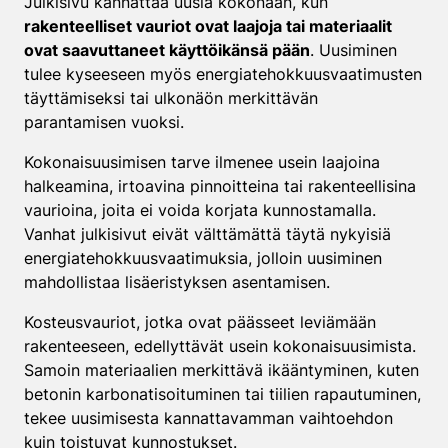
Julkisivu kannattaa uusia kokonaan, kun
rakenteelliset vauriot ovat laajoja tai materiaalit
ovat saavuttaneet käyttöikänsä pään
. Uusiminen
tulee kyseeseen myös energiatehokkuusvaatimusten
täyttämiseksi tai ulkonäön merkittävän
parantamisen vuoksi.
Kokonaisuusimisen tarve ilmenee usein laajoina
halkeamina, irtoavina pinnoitteina tai rakenteellisina
vaurioina, joita ei voida korjata kunnostamalla.
Vanhat julkisivut eivät välttämättä täytä nykyisiä
energiatehokkuusvaatimuksia, jolloin uusiminen
mahdollistaa lisäeristyksen asentamisen.
Kosteusvauriot, jotka ovat päässeet leviämään
rakenteeseen, edellyttävät usein kokonaisuusimista.
Samoin materiaalien merkittävä ikääntyminen, kuten
betonin karbonatisoituminen tai tiilien rapautuminen,
tekee uusimisesta kannattavamman vaihtoehdon
kuin toistuvat kunnostukset.