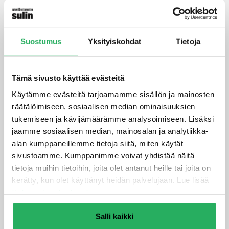
Kuinka pitkäaikaisia
ratkaisuja kunnostus ja
Suostumus
Yksityiskohdat
Tietoja
uusiminen tarjoavat?
Julkisivun kunnostus tarjoaa
5–15 vuoden käyttöiän
Tämä sivusto käyttää evästeitä
riippuen alkuperäisen rakenteen kunnosta, kun taas
Käytämme evästeitä tarjoamamme sisällön ja mainosten
uusiminen takaa 20–40 vuoden kestävyyden.
räätälöimiseen, sosiaalisen median ominaisuuksien
Kestävyys vaihtelee merkittävästi käytettyjen
tukemiseen ja kävijämäärämme analysoimiseen. Lisäksi
materiaalien ja toteutuksen laadun mukaan.
jaamme sosiaalisen median, mainosalan ja analytiikka-
alan kumppaneillemme tietoja siitä, miten käytät
Kunnostetun julkisivun huoltovälit ovat lyhyempiä,
sivustoamme. Kumppanimme voivat yhdistää näitä
tyypillisesti 3–7 vuotta pintamateriaaleista riippuen.
tietoja muihin tietoihin, joita olet antanut heille tai joita on
Takuuajat kunnostukselle ovat yleensä 2–5 vuotta, ja
kerätty, kun olet käyttänyt heidän palvelujaan. Lue lisää
ylläpitotarpeet pysyvät suhteellisen korkeina koko
tietosuojaselosteestamme
.
käyttöiän ajan.
Uusittu julkisivu vaatii vähemmän huoltoa
Salli kaikki
ensimmäisten 10–15 vuoden aikana. Takuuajat ovat