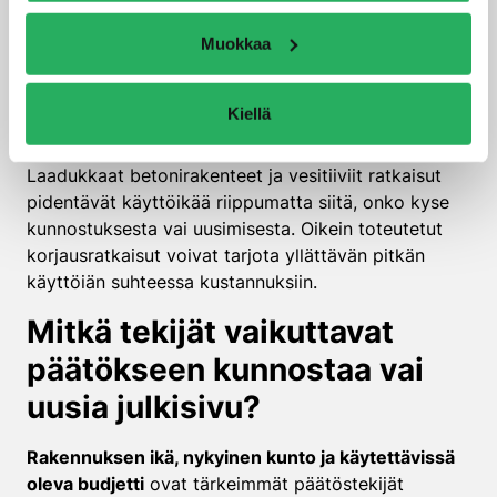
pidempiä, usein 5–10 vuotta, ja ensimmäiset
Muokkaa
merkittävät huoltotoimenpiteet tulevat
ajankohtaisiksi vasta vuosikymmenten kuluttua.
Kiellä
Materiaalivalinnat vaikuttavat merkittävästi
kestävyyteen molemmissa vaihtoehdoissa.
Laadukkaat betonirakenteet ja vesitiiviit ratkaisut
pidentävät käyttöikää riippumatta siitä, onko kyse
kunnostuksesta vai uusimisesta. Oikein toteutetut
korjausratkaisut voivat tarjota yllättävän pitkän
käyttöiän suhteessa kustannuksiin.
Mitkä tekijät vaikuttavat
päätökseen kunnostaa vai
uusia julkisivu?
Rakennuksen ikä, nykyinen kunto ja käytettävissä
oleva budjetti
ovat tärkeimmät päätöstekijät