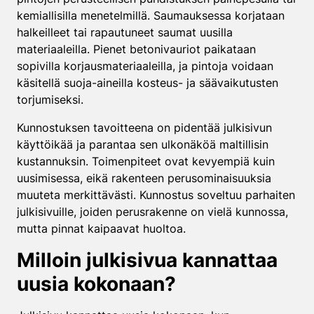
kemiallisilla menetelmillä. Saumauksessa korjataan
halkeilleet tai rapautuneet saumat uusilla
materiaaleilla. Pienet betonivauriot paikataan
sopivilla korjausmateriaaleilla, ja pintoja voidaan
käsitellä suoja-aineilla kosteus- ja säävaikutusten
torjumiseksi.
Kunnostuksen tavoitteena on pidentää julkisivun
käyttöikää ja parantaa sen ulkonäköä maltillisin
kustannuksin. Toimenpiteet ovat kevyempiä kuin
uusimisessa, eikä rakenteen perusominaisuuksia
muuteta merkittävästi. Kunnostus soveltuu parhaiten
julkisivuille, joiden perusrakenne on vielä kunnossa,
mutta pinnat kaipaavat huoltoa.
Milloin julkisivua kannattaa
uusia kokonaan?