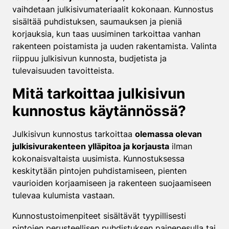
vaihdetaan julkisivumateriaalit kokonaan. Kunnostus
sisältää puhdistuksen, saumauksen ja pieniä
korjauksia, kun taas uusiminen tarkoittaa vanhan
rakenteen poistamista ja uuden rakentamista. Valinta
riippuu julkisivun kunnosta, budjetista ja
tulevaisuuden tavoitteista.
Mitä tarkoittaa julkisivun
kunnostus käytännössä?
Julkisivun kunnostus tarkoittaa
olemassa olevan
julkisivurakenteen ylläpitoa ja korjausta
ilman
kokonaisvaltaista uusimista. Kunnostuksessa
keskitytään pintojen puhdistamiseen, pienten
vaurioiden korjaamiseen ja rakenteen suojaamiseen
tulevaa kulumista vastaan.
Kunnostustoimenpiteet sisältävät tyypillisesti
pintojen perusteellisen puhdistuksen painepesulla tai