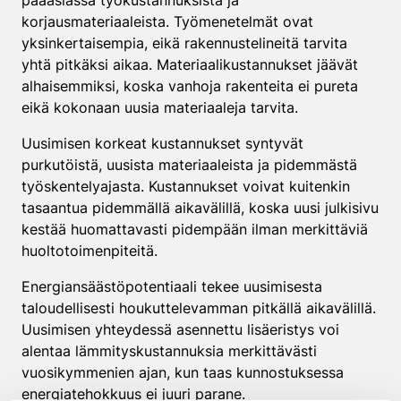
pääasiassa työkustannuksista ja
korjausmateriaaleista. Työmenetelmät ovat
yksinkertaisempia, eikä rakennustelineitä tarvita
yhtä pitkäksi aikaa. Materiaalikustannukset jäävät
alhaisemmiksi, koska vanhoja rakenteita ei pureta
eikä kokonaan uusia materiaaleja tarvita.
Uusimisen korkeat kustannukset syntyvät
purkutöistä, uusista materiaaleista ja pidemmästä
työskentelyajasta. Kustannukset voivat kuitenkin
tasaantua pidemmällä aikavälillä, koska uusi julkisivu
kestää huomattavasti pidempään ilman merkittäviä
huoltotoimenpiteitä.
Energiansäästöpotentiaali tekee uusimisesta
taloudellisesti houkuttelevamman pitkällä aikavälillä.
Uusimisen yhteydessä asennettu lisäeristys voi
alentaa lämmityskustannuksia merkittävästi
vuosikymmenien ajan, kun taas kunnostuksessa
energiatehokkuus ei juuri parane.