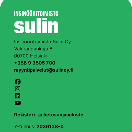
Insinööritoimisto Sulin Oy
Valuraudankuja 8
00700 Helsinki
+358 9 3505 700
myyntipalvelut@sulinoy.fi
Facebook
Instagram
LinkedIn
YouTube
Rekisteri- ja tietosuojaseloste
Y-tunnus:
2036138-0