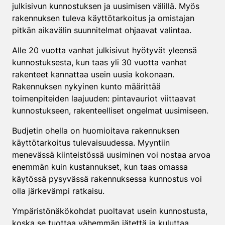
julkisivun kunnostuksen ja uusimisen välillä. Myös
rakennuksen tuleva käyttötarkoitus ja omistajan
pitkän aikavälin suunnitelmat ohjaavat valintaa.
Alle 20 vuotta vanhat julkisivut hyötyvät yleensä
kunnostuksesta, kun taas yli 30 vuotta vanhat
rakenteet kannattaa usein uusia kokonaan.
Rakennuksen nykyinen kunto määrittää
toimenpiteiden laajuuden: pintavauriot viittaavat
kunnostukseen, rakenteelliset ongelmat uusimiseen.
Budjetin ohella on huomioitava rakennuksen
käyttötarkoitus tulevaisuudessa. Myyntiin
menevässä kiinteistössä uusiminen voi nostaa arvoa
enemmän kuin kustannukset, kun taas omassa
käytössä pysyvässä rakennuksessa kunnostus voi
olla järkevämpi ratkaisu.
Ympäristönäkökohdat puoltavat usein kunnostusta,
koska se tuottaa vähemmän jätettä ja kuluttaa