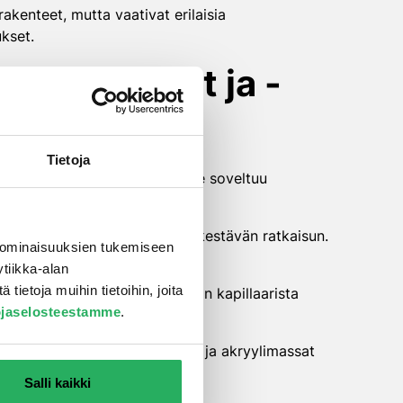
akenteet, mutta vaativat erilaisia
kset.
materiaalit ja -
Tietoja
yuretaanipohjainen vedeneriste soveltuu
akuuteissa kosteusvaurioissa.
isteet tarjoavat joustavan ja kestävän ratkaisun.
 ominaisuuksien tukemiseen
tiikka-alan
ietoja muihin tietoihin, joita
tarjoavat pitkäaikaisen suojan kapillaarista
ojaselosteestamme
.
lyuretaanimassat ulkokäyttöön ja akryylimassat
Salli kaikki