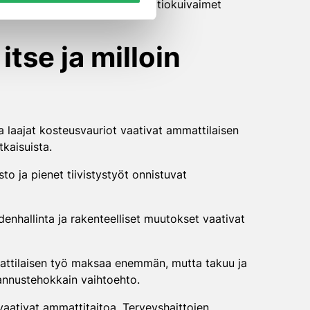
issä tiloissa, kun taas adsorptiokuivaimet
tse ja milloin
ja laajat kosteusvauriot vaativat ammattilaisen
tkaisuista.
o ja pienet tiivistystyöt onnistuvat
nhallinta ja rakenteelliset muutokset vaativat
mattilaisen työ maksaa enemmän, mutta takuu ja
annustehokkain vaihtoehto.
vaativat ammattitaitoa. Terveyshaittojen