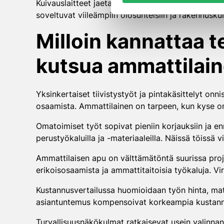
Kuivauslaitteet jaetaan kondenssi- ja adsorptioku
soveltuvat viileämpiin olosuhteisiin ja rakennusku
Milloin kannattaa t
kutsua ammattilai
Yksinkertaiset tiivistystyöt ja pintakäsittelyt on
osaamista. Ammattilainen on tarpeen, kun kyse on t
Omatoimiset työt sopivat pieniin korjauksiin ja e
perustyökaluilla ja -materiaaleilla. Näissä töissä v
Ammattilaisen apu on välttämätöntä suurissa proj
erikoisosaamista ja ammattitaitoisia työkaluja. Vi
Kustannusvertailussa huomioidaan työn hinta, ma
asiantuntemus kompensoivat korkeampia kustannu
Turvallisuusnäkökulmat ratkaisevat usein valinnan