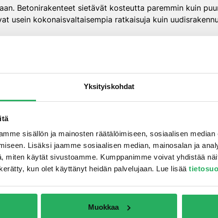
taan. Betonirakenteet sietävät kosteutta paremmin kuin puur
vat usein kokonaisvaltaisempia ratkaisuja kuin uudisrakennu
immat kosteudenhallinta
Yksityiskohdat
itteet muodostavat kosteudenhallintaratkaisujen ytimen. Pol
onimassat liittymien tiivistämiseen. Kuivauslaitteet auttavat 
itä
ohteesta.
Märkätiloissa
polyuretaanipohjaiset nestemäiset er
mme sisällön ja mainosten räätälöimiseen, sosiaalisen median
uodostavat saumattoman kerroksen.
iseen. Lisäksi jaamme sosiaalisen median, mainosalan ja analy
, miten käytät sivustoamme. Kumppanimme voivat yhdistää näitä t
tteet ovat vakiintunut ratkaisu. Ne kestävät maapainetta ja 
on kerätty, kun olet käyttänyt heidän palvelujaan. Lue lisää
tietosu
t bitumit yhdistävät kestävyyden ja asennettavuuden.
ojen mukaan. Silikonimassit soveltuvat kylpyhuoneisiin, po
ymien pitkäaikaisen tiiviyden.
Muokkaa