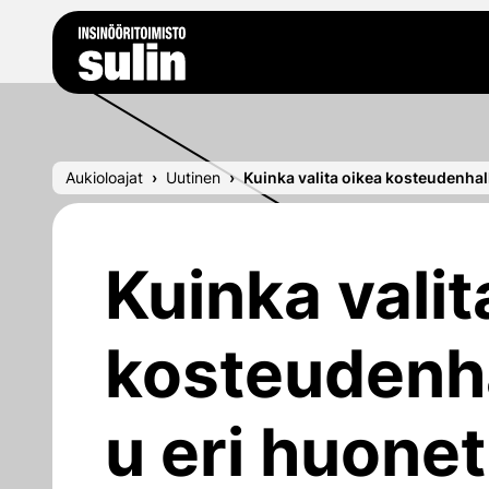
Siirry sisältöön
Aukioloajat
Uutinen
Kuinka valita oikea kosteudenhall
Kuinka valit
kosteudenha
u eri huonet