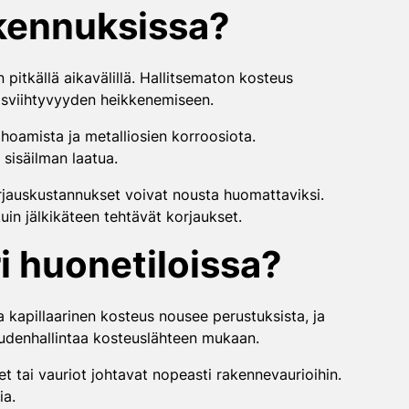
akennuksissa?
pitkällä aikavälillä. Hallitsematon kosteus
umisviihtyvyyden heikkenemiseen.
hoamista ja metalliosien korroosiota.
 sisäilman laatua.
rjauskustannukset voivat nousta huomattaviksi.
n jälkikäteen tehtävät korjaukset.
i huonetiloissa?
a kapillaarinen kosteus nousee perustuksista, ja
eudenhallintaa kosteuslähteen mukaan.
eet tai vauriot johtavat nopeasti rakennevaurioihin.
ia.