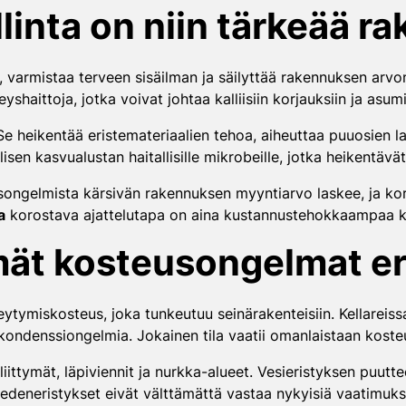
linta on niin tärkeää r
 varmistaa terveen sisäilman ja säilyttää rakennuksen arvon 
shaittoja, jotka voivat johtaa kalliisiin korjauksiin ja as
e heikentää eristemateriaalien tehoa, aiheuttaa puuosien la
isen kasvualustan haitallisille mikrobeille, jotka heikentävät
usongelmista kärsivän rakennuksen myyntiarvo laskee, ja ko
a
korostava ajattelutapa on aina kustannustehokkaampaa kui
mät kosteusongelmat er
ytymiskosteus, joka tunkeutuu seinärakenteisiin. Kellareiss
a kondenssiongelmia. Jokainen tila vaatii omanlaistaan kost
liittymät, läpiviennit ja nurkka-alueet. Vesieristyksen puutt
vedeneristykset eivät välttämättä vastaa nykyisiä vaatimuks