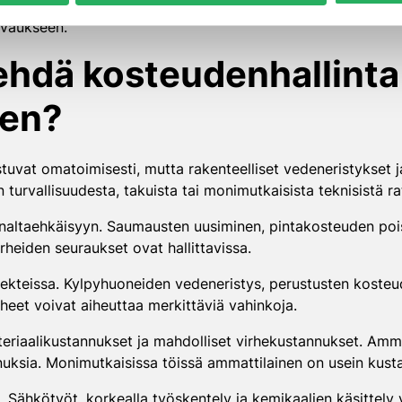
ivaimiin. Kondensaatiokuivaimet toimivat tehokkaasti lämpim
ivaukseen.
ehdä kosteudenhallinta i
nen?
nistuvat omatoimisesti, mutta rakenteelliset vedeneristykset 
urvallisuudesta, takuista tai monimutkaisista teknisistä ra
nnaltaehkäisyyn. Saumausten uusiminen, pintakosteuden poist
irheiden seuraukset ovat hallittavissa.
ekteissa. Kylpyhuoneiden vedeneristys, perustusten kosteude
rheet voivat aiheuttaa merkittäviä vahinkoja.
teriaalikustannukset ja mahdolliset virhekustannukset. Am
ksia. Monimutkaisissa töissä ammattilainen on usein kust
. Sähkötyöt, korkealla työskentely ja kemikaalien käsittely 