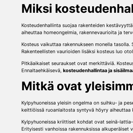
Miksi kosteudenhal
Kosteudenhallinta suojaa rakenteiden kestävyyttä,
aiheuttaa homeongelmia, rakennevaurioita ja tervey
Kosteus vaikuttaa rakennukseen monella tasolla. S
Rakenteellisten vaurioiden lisäksi kosteus luo otoll
Pitkäaikaiset seuraukset ovat merkittäviä. Koste
Ennaltaehkäisevä,
kosteudenhallintaa ja sisäilma
Mitkä ovat yleisim
Kylpyhuoneissa yleisin ongelma on suihku- ja pese
keittiöissä ruoanlaitosta syntyvä höyry aiheutta
Kylpyhuoneissa kriittiset kohdat ovat seinä-lattia-
Erityisesti vanhoissa rakennuksissa alkuperäiset 