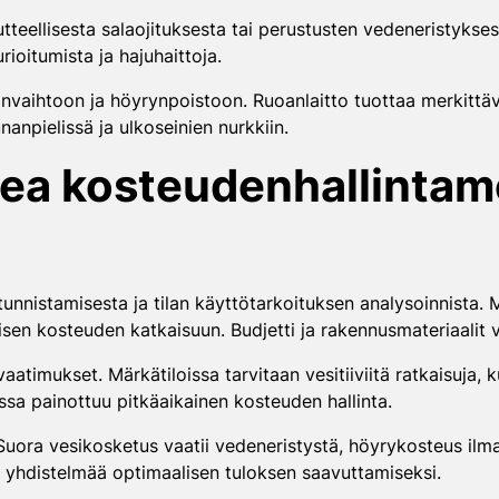
utteellisesta salaojituksesta tai perustusten vedeneristykse
rioitumista ja hajuhaittoja.
anvaihtoon ja höyrynpoistoon. Ruoanlaitto tuottaa merkittäviä
nanpielissä ja ulkoseinien nurkkiin.
kea kosteudenhallintam
nnistamisesta ja tilan käyttötarkoituksen analysoinnista. 
risen kosteuden katkaisuun. Budjetti ja rakennusmateriaalit v
atimukset. Märkätiloissa tarvitaan vesitiiviitä ratkaisuja, k
issa painottuu pitkäaikainen kosteuden hallinta.
uora vesikosketus vaatii vedeneristystä, höyrykosteus ilma
yhdistelmää optimaalisen tuloksen saavuttamiseksi.