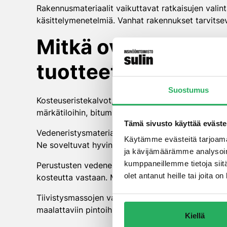
Rakennusmateriaalit vaikuttavat ratkaisujen valin
käsittelymenetelmiä. Vanhat rakennukset tarvitse
Mitkä ovat tehokka
tuotteet?
Suostumus
Kosteuseristekalvot, tiivistysmassat ja kuivausla
märkätiloihin, bitumiliuokset perustuksiin ja silik
Tämä sivusto käyttää eväste
Vedeneristysmateriaalien valinta riippuu käyttök
Käytämme evästeitä tarjoama
Ne soveltuvat hyvin epätasaisille pinnoille ja m
ja kävijämäärämme analysoim
kumppaneillemme tietoja siitä
Perustusten vedeneristyksessä bitumipohjaiset tuo
olet antanut heille tai joita 
kosteutta vastaan. Modernit polymeerimodifioidu
Tiivistysmassojen valinta määräytyy liikuntasaum
maalattaviin pintoihin. Oikea massa varmistaa liitt
Kiellä