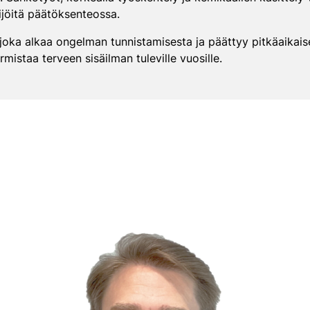
kijöitä päätöksenteossa.
joka alkaa ongelman tunnistamisesta ja päättyy pitkäaikais
istaa terveen sisäilman tuleville vuosille.