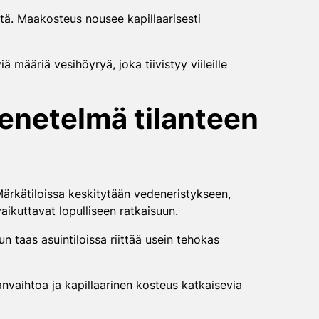
stä. Maakosteus nousee kapillaarisesti
 määriä vesihöyryä, joka tiivistyy viileille
enetelmä tilanteen
Märkätiloissa keskitytään vedeneristykseen,
aikuttavat lopulliseen ratkaisuun.
un taas asuintiloissa riittää usein tehokas
nvaihtoa ja kapillaarinen kosteus katkaisevia