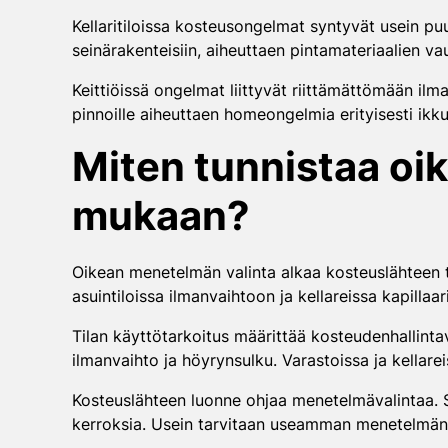
Kellaritiloissa kosteusongelmat syntyvät usein pu
seinärakenteisiin, aiheuttaen pintamateriaalien vau
Keittiöissä ongelmat liittyvät riittämättömään ilm
pinnoille aiheuttaen homeongelmia erityisesti ikku
Miten tunnistaa oi
mukaan?
Oikean menetelmän valinta alkaa kosteuslähteen tu
asuintiloissa ilmanvaihtoon ja kellareissa kapillaa
Tilan käyttötarkoitus määrittää kosteudenhallintava
ilmanvaihto ja höyrynsulku. Varastoissa ja kellare
Kosteuslähteen luonne ohjaa menetelmävalintaa. S
kerroksia. Usein tarvitaan useamman menetelmän 