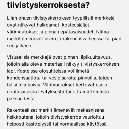
tiivistyskerroksesta?
Liian ohuen tiivistyskerroksen tyypillisiä merkkejä
ovat näkyvät halkeamat, kosteusjäljet,
värimuutokset ja pinnan epätasaisuudet. Nämä
merkit ilmenevät usein jo rakennusvaiheessa tai pian
sen jälkeen.
Visuaalisia merkkejä ovat pinnan läpikuultavuus,
jolloin alla oleva materiaali näkyy tiivistyskerroksen
läpi. Kosteissa olosuhteissa voi ilmetä
kondensaatiota tai vesipisaroita pinnoilla, joiden
tulisi olla kuivia. Värimuutokset kertovat usein
epätasaisesta levityksestä tai riittämättömästä
paksuudesta.
Rakenteelliset merkit ilmenevät mekaanisena
heikkoutena, jolloin tiivistyskerros vaurioituu
helposti käsittelyssä tai normaalissa käytössä.