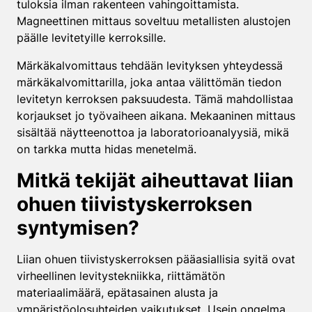
tuloksia ilman rakenteen vahingoittamista.
Magneettinen mittaus soveltuu metallisten alustojen
päälle levitetyille kerroksille.
Märkäkalvomittaus tehdään levityksen yhteydessä
märkäkalvomittarilla, joka antaa välittömän tiedon
levitetyn kerroksen paksuudesta. Tämä mahdollistaa
korjaukset jo työvaiheen aikana. Mekaaninen mittaus
sisältää näytteenottoa ja laboratorioanalyysiä, mikä
on tarkka mutta hidas menetelmä.
Mitkä tekijät aiheuttavat liian
ohuen tiivistyskerroksen
syntymisen?
Liian ohuen tiivistyskerroksen pääasiallisia syitä ovat
virheellinen levitystekniikka, riittämätön
materiaalimäärä, epätasainen alusta ja
ympäristöolosuhteiden vaikutukset. Usein ongelma