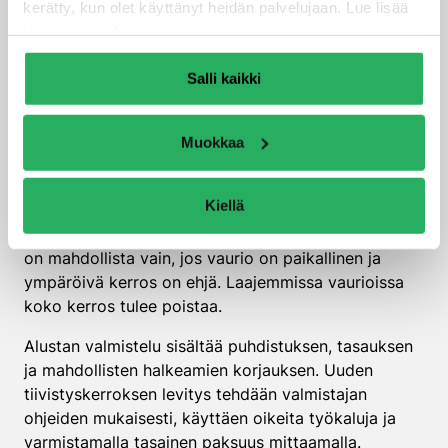
kerätty, kun olet käyttänyt heidän palvelujaan. Lue lisää
turvallisesti?
tietosuojaselosteestamme
.
Liian ohut tiivistyskerros korjataan poistamalla
Salli kaikki
vaurioitunut kerros, valmistelemalla alusta uudelleen
ja levittämällä uusi tiivistyskerros oikeaan
Muokkaa
paksuuteen. Korjaustyö vaatii huolellista suunnittelua
ja oikeiden materiaalien valintaa.
Kiellä
Ensimmäisessä vaiheessa arvioidaan vaurion laajuus
ja määritetään korjausmenetelmä. Osittainen korjaus
on mahdollista vain, jos vaurio on paikallinen ja
ympäröivä kerros on ehjä. Laajemmissa vaurioissa
koko kerros tulee poistaa.
Alustan valmistelu sisältää puhdistuksen, tasauksen
ja mahdollisten halkeamien korjauksen. Uuden
tiivistyskerroksen levitys tehdään valmistajan
ohjeiden mukaisesti, käyttäen oikeita työkaluja ja
varmistamalla tasainen paksuus mittaamalla.