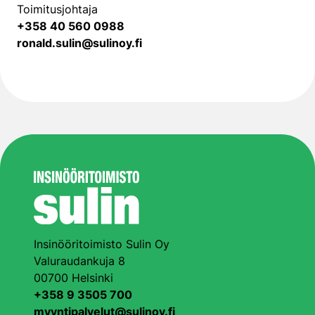
Toimitusjohtaja
+358 40 560 0988
ronald.sulin@sulinoy.fi
Insinööritoimisto Sulin Oy
Valuraudankuja 8
00700 Helsinki
+358 9 3505 700
myyntipalvelut@sulinoy.fi