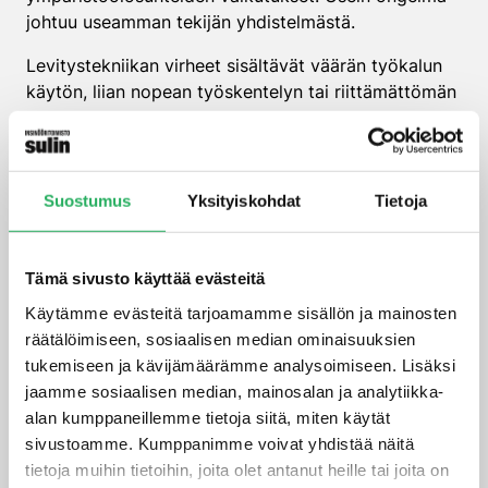
johtuu useamman tekijän yhdistelmästä.
Levitystekniikan virheet sisältävät väärän työkalun
käytön, liian nopean työskentelyn tai riittämättömän
koulutuksen. Materiaalimäärän laskeminen väärin
johtaa tilanteeseen, jossa tiivistysainetta ei ole
riittävästi tasaisen kerroksen muodostamiseen koko
pinnalle.
Suostumus
Yksityiskohdat
Tietoja
Alustan epätasaisuudet aiheuttavat paikallisia ohuita
kohtia, kun materiaali valuu syvennyksiin.
Tämä sivusto käyttää evästeitä
Ympäristötekijät, kuten tuuli, lämpötila ja kosteus,
Käytämme evästeitä tarjoamamme sisällön ja mainosten
voivat vaikuttaa materiaalin leviämiseen ja
räätälöimiseen, sosiaalisen median ominaisuuksien
kuivumiseen, mikä johtaa epätasaiseen paksuuteen.
tukemiseen ja kävijämäärämme analysoimiseen. Lisäksi
Kiire ja riittämätön laadunvalvonta ovat usein näiden
jaamme sosiaalisen median, mainosalan ja analytiikka-
teknisten ongelmien taustalla.
alan kumppaneillemme tietoja siitä, miten käytät
Miten liian ohut
sivustoamme. Kumppanimme voivat yhdistää näitä
tietoja muihin tietoihin, joita olet antanut heille tai joita on
tiivistyskerros korjataan