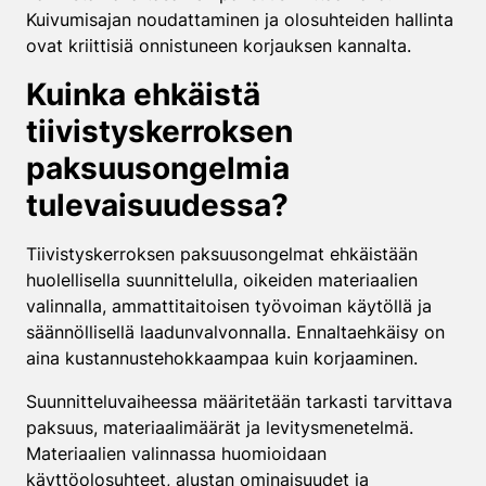
Kuivumisajan noudattaminen ja olosuhteiden hallinta
ovat kriittisiä onnistuneen korjauksen kannalta.
Kuinka ehkäistä
tiivistyskerroksen
paksuusongelmia
tulevaisuudessa?
Tiivistyskerroksen paksuusongelmat ehkäistään
huolellisella suunnittelulla, oikeiden materiaalien
valinnalla, ammattitaitoisen työvoiman käytöllä ja
säännöllisellä laadunvalvonnalla. Ennaltaehkäisy on
aina kustannustehokkaampaa kuin korjaaminen.
Suunnitteluvaiheessa määritetään tarkasti tarvittava
paksuus, materiaalimäärät ja levitysmenetelmä.
Materiaalien valinnassa huomioidaan
käyttöolosuhteet, alustan ominaisuudet ja