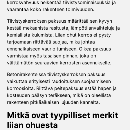
kerrosvahvuus heikentää tiivistysominaisuuksia ja
vaarantaa koko rakenteen toimivuuden.
Tiivistyskerroksen paksuus määrittää sen kyvyn
kestää mekaanista rasitusta, lämpötilanvaihteluja ja
kemiallista kulumista. Liian ohut kerros ei pysty
tarjoamaan riittävää suojaa, mikä johtaa
ennenaikaiseen vaurioitumiseen. Oikea paksuus
varmistaa myös tasaisen pinnan, joka on
välttämätön seuraavien kerrosten asennukselle.
Betonirakenteissa tiivistyskerroksen paksuus
vaikuttaa erityisesti raudoituksen suojaamiseen
korroosiolta. Riittävä peitepaksuus estää hapen ja
kosteuden pääsyn teräkseen, mikä on oleellista
rakenteen pitkäaikaisen lujuuden kannalta.
Mitkä ovat tyypilliset merkit
liian ohuesta