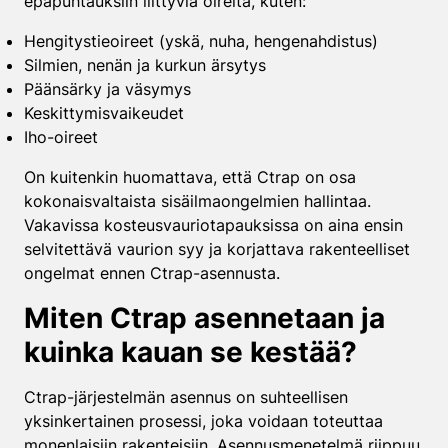
epäpuhtauksiin liittyviä oireita, kuten:
Hengitystieoireet (yskä, nuha, hengenahdistus)
Silmien, nenän ja kurkun ärsytys
Päänsärky ja väsymys
Keskittymisvaikeudet
Iho-oireet
On kuitenkin huomattava, että Ctrap on osa
kokonaisvaltaista sisäilmaongelmien hallintaa.
Vakavissa kosteusvauriotapauksissa on aina ensin
selvitettävä vaurion syy ja korjattava rakenteelliset
ongelmat ennen Ctrap-asennusta.
Miten Ctrap asennetaan ja
kuinka kauan se kestää?
Ctrap-järjestelmän asennus on suhteellisen
yksinkertainen prosessi, joka voidaan toteuttaa
monenlaisiin rakenteisiin. Asennusmenetelmä riippuu