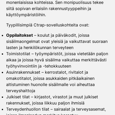
monenlaisissa kohteissa. Sen monipuolisuus tekee
siitä sopivan erilaisiin rakennustyyppeihin ja
käyttöympäristöihin.
Tyypillisimpiä Ctrap-sovelluskohteita ovat:
Oppilaitokset
– koulut ja päiväkodit, joissa
sisäilmaongelmat ovat yleisiä ja vaikuttavat suoraan
lasten ja henkilökunnan terveyteen
Toimistotilat – työympäristöt, joissa vietetään paljon
aikaa ja joissa hyvä sisäilma vaikuttaa merkittävästi
työhyvinvointiin ja -tehokkuuteen
Asuinrakennukset – kerrostalot, rivitalot ja
omakotitalot, joissa asukkaiden pitkäaikainen
altistuminen huonolle sisäilmalle voi aiheuttaa
terveyshaittoja
Julkiset tilat – kirjastot, virastot ja muut julkiset
rakennukset, joissa liikkuu paljon ihmisiä
Terveydenhuollon tilat – sairaalat ja terveysasemat,