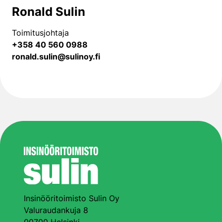
Ronald Sulin
Toimitusjohtaja
+358 40 560 0988
ronald.sulin@sulinoy.fi
Insinööritoimisto Sulin Oy
Valuraudankuja 8