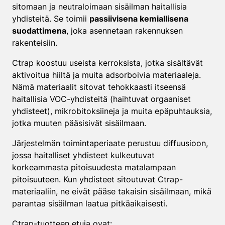
sitomaan ja neutraloimaan sisäilman haitallisia
yhdisteitä. Se toimii
passiivisena kemiallisena
suodattimena
, joka asennetaan rakennuksen
rakenteisiin.
Ctrap koostuu useista kerroksista, jotka sisältävät
aktivoitua hiiltä ja muita adsorboivia materiaaleja.
Nämä materiaalit sitovat tehokkaasti itseensä
haitallisia VOC-yhdisteitä (haihtuvat orgaaniset
yhdisteet), mikrobitoksiineja ja muita epäpuhtauksia,
jotka muuten pääsisivät sisäilmaan.
Järjestelmän toimintaperiaate perustuu diffuusioon,
jossa haitalliset yhdisteet kulkeutuvat
korkeammasta pitoisuudesta matalampaan
pitoisuuteen. Kun yhdisteet sitoutuvat Ctrap-
materiaaliin, ne eivät pääse takaisin sisäilmaan, mikä
parantaa sisäilman laatua pitkäaikaisesti.
Ctrap-tuotteen etuja ovat: