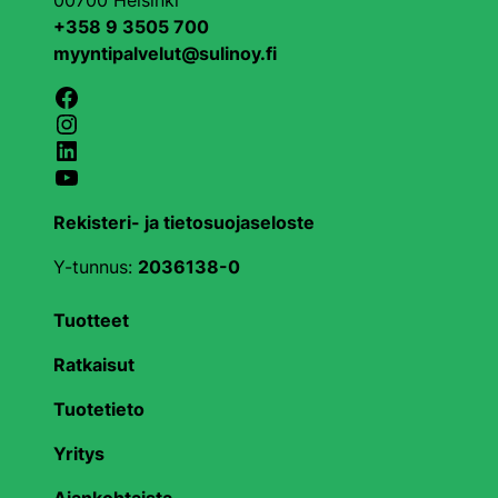
00700 Helsinki
+358 9 3505 700
myyntipalvelut@sulinoy.fi
Facebook
Instagram
LinkedIn
YouTube
Rekisteri- ja tietosuojaseloste
Y-tunnus:
2036138-0
Tuotteet
Ratkaisut
Tuotetieto
Yritys