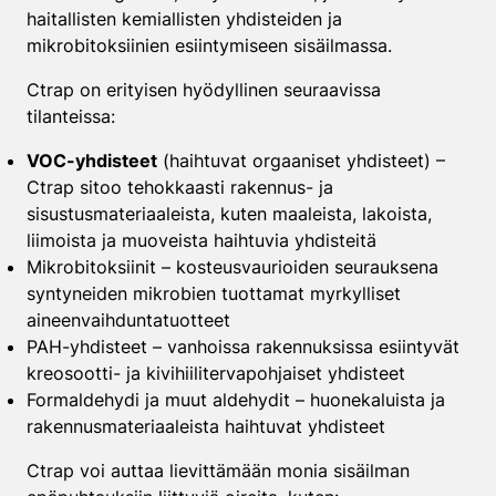
haitallisten kemiallisten yhdisteiden ja
mikrobitoksiinien esiintymiseen sisäilmassa.
Ctrap on erityisen hyödyllinen seuraavissa
tilanteissa:
VOC-yhdisteet
(haihtuvat orgaaniset yhdisteet) –
Ctrap sitoo tehokkaasti rakennus- ja
sisustusmateriaaleista, kuten maaleista, lakoista,
liimoista ja muoveista haihtuvia yhdisteitä
Mikrobitoksiinit – kosteusvaurioiden seurauksena
syntyneiden mikrobien tuottamat myrkylliset
aineenvaihduntatuotteet
PAH-yhdisteet – vanhoissa rakennuksissa esiintyvät
kreosootti- ja kivihiilitervapohjaiset yhdisteet
Formaldehydi ja muut aldehydit – huonekaluista ja
rakennusmateriaaleista haihtuvat yhdisteet
Ctrap voi auttaa lievittämään monia sisäilman