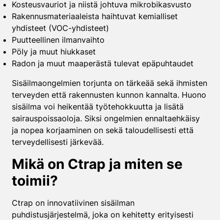
Kosteusvauriot ja niistä johtuva mikrobikasvusto
Rakennusmateriaaleista haihtuvat kemialliset
yhdisteet (VOC-yhdisteet)
Puutteellinen ilmanvaihto
Pöly ja muut hiukkaset
Radon ja muut maaperästä tulevat epäpuhtaudet
Sisäilmaongelmien torjunta on tärkeää sekä ihmisten
terveyden että rakennusten kunnon kannalta. Huono
sisäilma voi heikentää työtehokkuutta ja lisätä
sairauspoissaoloja. Siksi ongelmien ennaltaehkäisy
ja nopea korjaaminen on sekä taloudellisesti että
terveydellisesti järkevää.
Mikä on Ctrap ja miten se
toimii?
Ctrap on innovatiivinen sisäilman
puhdistusjärjestelmä, joka on kehitetty erityisesti