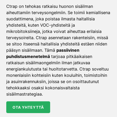
Ctrap on tehokas ratkaisu huonon sisäilman
aiheuttamiin terveysongelmiin. Se toimii kemiallisena
suodattimena, joka poistaa ilmasta haitallisia
yhdisteitä, kuten VOC-yhdisteitä ja
mikrobitoksiineja, jotka voivat aiheuttaa erilaisia
terveysoireita. Ctrap asennetaan rakenteisiin, missä
se sitoo itseensä haitallisia yhdisteitä estäen niiden
pääsyn sisäilmaan. Tämä
passiivinen
puhdistusmenetelmä
tarjoaa pitkäaikaisen
ratkaisun sisäilmaongelmiin ilman jatkuvaa
energiankulutusta tai huoltotarvetta. Ctrap soveltuu
monenlaisiin kohteisiin kuten kouluihin, toimistoihin
ja asuinrakennuksiin, joissa se on osoittautunut
tehokkaaksi osaksi kokonaisvaltaista
sisäilmastrategiaa.
OTA YHTEYTTÄ