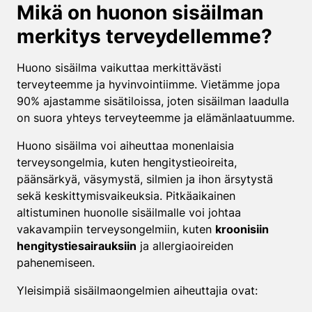
Mikä on huonon sisäilman
merkitys terveydellemme?
Huono sisäilma vaikuttaa merkittävästi
terveyteemme ja hyvinvointiimme. Vietämme jopa
90% ajastamme sisätiloissa, joten sisäilman laadulla
on suora yhteys terveyteemme ja elämänlaatuumme.
Huono sisäilma voi aiheuttaa monenlaisia
terveysongelmia, kuten hengitystieoireita,
päänsärkyä, väsymystä, silmien ja ihon ärsytystä
sekä keskittymisvaikeuksia. Pitkäaikainen
altistuminen huonolle sisäilmalle voi johtaa
vakavampiin terveysongelmiin, kuten
kroonisiin
hengitystiesairauksiin
ja allergiaoireiden
pahenemiseen.
Yleisimpiä sisäilmaongelmien aiheuttajia ovat: