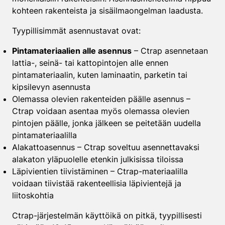
kohteen rakenteista ja sisäilmaongelman laadusta.
Tyypillisimmät asennustavat ovat:
Pintamateriaalien alle asennus
– Ctrap asennetaan
lattia-, seinä- tai kattopintojen alle ennen
pintamateriaalin, kuten laminaatin, parketin tai
kipsilevyn asennusta
Olemassa olevien rakenteiden päälle asennus –
Ctrap voidaan asentaa myös olemassa olevien
pintojen päälle, jonka jälkeen se peitetään uudella
pintamateriaalilla
Alakattoasennus – Ctrap soveltuu asennettavaksi
alakaton yläpuolelle etenkin julkisissa tiloissa
Läpivientien tiivistäminen – Ctrap-materiaalilla
voidaan tiivistää rakenteellisia läpivientejä ja
liitoskohtia
Ctrap-järjestelmän käyttöikä on pitkä, tyypillisesti