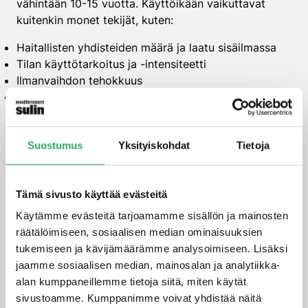
vähintään 10-15 vuotta. Käyttöikään vaikuttavat
kuitenkin monet tekijät, kuten:
Haitallisten yhdisteiden määrä ja laatu sisäilmassa
Tilan käyttötarkoitus ja -intensiteetti
Ilmanvaihdon tehokkuus
Lämpötila- ja kosteusolosuhteet
Ctrap ei vaadi erityistä ylläpitoa tai huoltoa
asennuksen jälkeen. Se toimii passiivisesti sitoen
Suostumus
Yksityiskohdat
Tietoja
haitallisia yhdisteitä koko käyttöikänsä ajan. Vaikka
Ctrap lopulta kyllästyy haitallisilla yhdisteillä, se ei
vapauta niitä takaisin sisäilmaan.
Tämä sivusto käyttää evästeitä
Käytämme evästeitä tarjoamamme sisällön ja mainosten
Miten Ctrap eroaa muista
räätälöimiseen, sosiaalisen median ominaisuuksien
sisäilman
tukemiseen ja kävijämäärämme analysoimiseen. Lisäksi
puhdistusmenetelmistä?
jaamme sosiaalisen median, mainosalan ja analytiikka-
alan kumppaneillemme tietoja siitä, miten käytät
sivustoamme. Kumppanimme voivat yhdistää näitä
Ctrap eroaa merkittävästi monista muista sisäilman