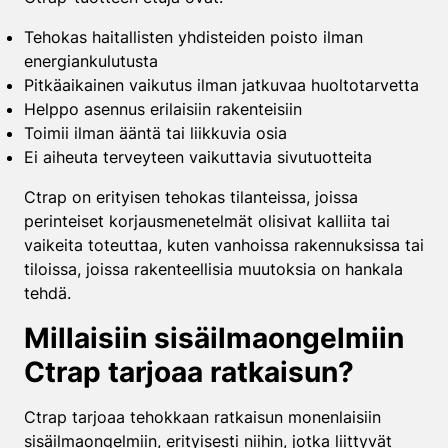
Tehokas haitallisten yhdisteiden poisto ilman
energiankulutusta
Pitkäaikainen vaikutus ilman jatkuvaa huoltotarvetta
Helppo asennus erilaisiin rakenteisiin
Toimii ilman ääntä tai liikkuvia osia
Ei aiheuta terveyteen vaikuttavia sivutuotteita
Ctrap on erityisen tehokas tilanteissa, joissa
perinteiset korjausmenetelmät olisivat kalliita tai
vaikeita toteuttaa, kuten vanhoissa rakennuksissa tai
tiloissa, joissa rakenteellisia muutoksia on hankala
tehdä.
Millaisiin sisäilmaongelmiin
Ctrap tarjoaa ratkaisun?
Ctrap tarjoaa tehokkaan ratkaisun monenlaisiin
sisäilmaongelmiin, erityisesti niihin, jotka liittyvät