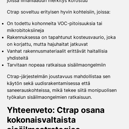
joissa ilmanlaadun merkitys korostuu
Ctrap soveltuu erityisen hyvin kohteisiin, joissa:
On todettu kohonneita VOC-pitoisuuksia tai
mikrobitoksiineja
Rakennuksessa on tapahtunut kosteusvaurio, joka
on korjattu, mutta hajuhaitat jatkuvat
Vanhat rakennusmateriaalit erittävät haitallisia
yhdisteitä
Tarvitaan nopeaa ratkaisua sisäilmaongelmiin
Ctrap-järjestelmän joustavuus mahdollistaa sen
käytön sekä uudisrakentamisessa että
saneerauskohteissa, mikä tekee siitä monipuolisen
työkalun sisäilmaongelmien ratkaisuun.
Yhteenveto: Ctrap osana
kokonaisvaltaista