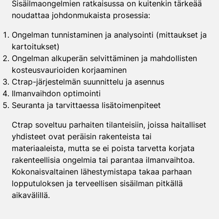
Sisäilmaongelmien ratkaisussa on kuitenkin tärkeää
noudattaa johdonmukaista prosessia:
Ongelman tunnistaminen ja analysointi (mittaukset ja
kartoitukset)
Ongelman alkuperän selvittäminen ja mahdollisten
kosteusvaurioiden korjaaminen
Ctrap-järjestelmän suunnittelu ja asennus
Ilmanvaihdon optimointi
Seuranta ja tarvittaessa lisätoimenpiteet
Ctrap soveltuu parhaiten tilanteisiin, joissa haitalliset
yhdisteet ovat peräisin rakenteista tai
materiaaleista, mutta se ei poista tarvetta korjata
rakenteellisia ongelmia tai parantaa ilmanvaihtoa.
Kokonaisvaltainen lähestymistapa takaa parhaan
lopputuloksen ja terveellisen sisäilman pitkällä
aikavälillä.