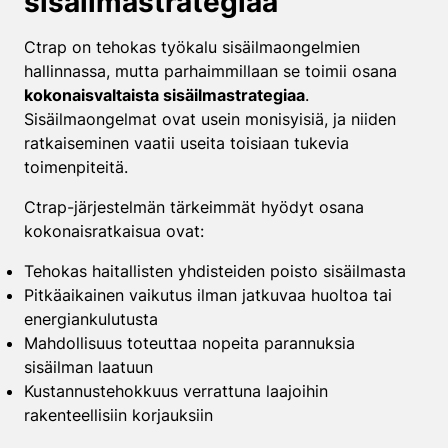
sisäilmastrategiaa
Ctrap on tehokas työkalu sisäilmaongelmien
hallinnassa, mutta parhaimmillaan se toimii osana
kokonaisvaltaista sisäilmastrategiaa
.
Sisäilmaongelmat ovat usein monisyisiä, ja niiden
ratkaiseminen vaatii useita toisiaan tukevia
toimenpiteitä.
Ctrap-järjestelmän tärkeimmät hyödyt osana
kokonaisratkaisua ovat:
Tehokas haitallisten yhdisteiden poisto sisäilmasta
Pitkäaikainen vaikutus ilman jatkuvaa huoltoa tai
energiankulutusta
Mahdollisuus toteuttaa nopeita parannuksia
sisäilman laatuun
Kustannustehokkuus verrattuna laajoihin
rakenteellisiin korjauksiin