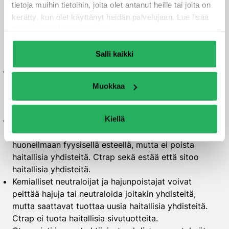
tietoja muihin tietoihin, joita olet antanut heille tai joita on
puhdistusmenetelmistä toimintaperiaatteensa ja
kerätty, kun olet käyttänyt heidän palvelujaan. Lue lisää
käyttötapansa puolesta. Tämä tekee siitä
tietosuojaselosteestamme
.
ainutlaatuisen ratkaisun
tiettyihin sisäilmaongelmiin.
Keskeisimmät erot muihin menetelmiin verrattuna:
Salli kaikki
Ilmanpuhdistimet kierrättävät ilmaa ja suodattavat
epäpuhtauksia, mutta toimivat vain ollessaan päällä
Muokkaa
ja kuluttavat jatkuvasti energiaa. Ctrap toimii
jatkuvasti ilman energiaa.
Kiellä
Kapselointi (esim. epoksilla tai alumiinipaperilla)
estää haitallisten aineiden pääsyn rakenteista
huoneilmaan fyysisellä esteellä, mutta ei poista
haitallisia yhdisteitä. Ctrap sekä estää että sitoo
haitallisia yhdisteitä.
Kemialliset neutraloijat ja hajunpoistajat voivat
peittää hajuja tai neutraloida joitakin yhdisteitä,
mutta saattavat tuottaa uusia haitallisia yhdisteitä.
Ctrap ei tuota haitallisia sivutuotteita.