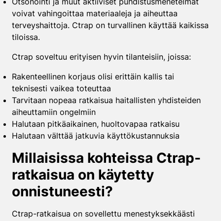
Otsonointi ja muut aktiiviset puhdistusmenetelmät
voivat vahingoittaa materiaaleja ja aiheuttaa
terveyshaittoja. Ctrap on turvallinen käyttää kaikissa
tiloissa.
Ctrap soveltuu erityisen hyvin tilanteisiin, joissa:
Rakenteellinen korjaus olisi erittäin kallis tai
teknisesti vaikea toteuttaa
Tarvitaan nopeaa ratkaisua haitallisten yhdisteiden
aiheuttamiin ongelmiin
Halutaan pitkäaikainen, huoltovapaa ratkaisu
Halutaan välttää jatkuvia käyttökustannuksia
Millaisissa kohteissa Ctrap-
ratkaisua on käytetty
onnistuneesti?
Ctrap-ratkaisua on sovellettu menestyksekkäästi