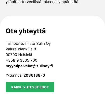
ylläpitää terveellistä rakennusympäristöä.
Ota yhteyttä
Insinööritoimisto Sulin Oy
Valuraudankuja 8
00700 Helsinki
+358 9 3505 700
myyntipalvelut@sulinoy.fi
Y-tunnus:
2036138-0
KAIKKI YHTEYSTIEDOT