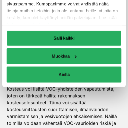
rakentamista.
sivustoamme. Kumppanimme voivat yhdistää näitä
tietoja muihin tietoihin, joita olet antanut heille tai joita on
Kuinka ehkäistä VOC-
kerätty, kun olet käyttänyt heidän palvelujaan. Lue lisää
vaurioita tulevaisuudessa?
tietosuojaselosteestamme
.
VOC-vaurioiden ehkäiseminen vaatii strategisia
Salli kaikki
toimia, kuten oikean materiaalivalinnan ja tehokkaan
kosteudenhallinnan. Ensimmäinen askel on valita
Muokkaa
vähäpäästöisiä ja ympäristöystävällisiä
rakennusmateriaaleja. Tarkka materiaalivalinta voi
merkittävästi vähentää VOC-yhdisteiden
Kiellä
vapautumista.
Kosteus voi lisätä VOC-yhdisteiden vapautumista,
joten on tärkeää hallita rakennuksen
kosteusolosuhteet. Tämä voi sisältää
kosteusmittausten suorittamisen, ilmanvaihdon
varmistamisen ja vesivuotojen ehkäisemisen. Näillä
toimilla voidaan vähentää VOC-vaurioiden riskiä ja