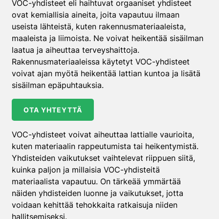
VOC-yhdisteet eli haihtuvat orgaaniset yhdisteet
ovat kemiallisia aineita, joita vapautuu ilmaan
useista lähteistä, kuten rakennusmateriaaleista,
maaleista ja liimoista. Ne voivat heikentää sisäilman
laatua ja aiheuttaa terveyshaittoja.
Rakennusmateriaaleissa käytetyt VOC-yhdisteet
voivat ajan myötä heikentää lattian kuntoa ja lisätä
sisäilman epäpuhtauksia.
OTA YHTEYTTÄ
VOC-yhdisteet voivat aiheuttaa lattialle vaurioita,
kuten materiaalin rappeutumista tai heikentymistä.
Yhdisteiden vaikutukset vaihtelevat riippuen siitä,
kuinka paljon ja millaisia VOC-yhdisteitä
materiaalista vapautuu. On tärkeää ymmärtää
näiden yhdisteiden luonne ja vaikutukset, jotta
voidaan kehittää tehokkaita ratkaisuja niiden
hallitsemiseksi.