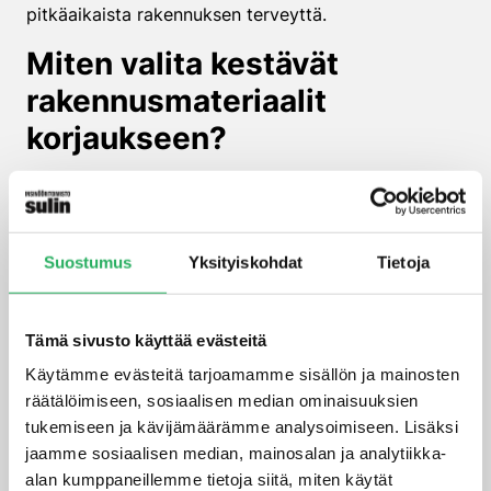
pitkäaikaista rakennuksen terveyttä.
Miten valita kestävät
rakennusmateriaalit
korjaukseen?
Kestävä materiaalivalinta on tärkeä askel kohti
terveellistä ja ympäristöystävällistä rakennusta.
Ensimmäinen kriteeri on valita VOC-vapaat tai
Suostumus
Yksityiskohdat
Tietoja
matalapäästöiset materiaalit, mikä auttaa
parantamaan sisäilman laatua ja turvallisuutta.
Materiaalin kestävyys ja pitkäikäisyys ovat myös
Tämä sivusto käyttää evästeitä
tärkeitä tekijöitä, sillä ne vähentävät korjaustarpeita
ja ylläpitokustannuksia.
Käytämme evästeitä tarjoamamme sisällön ja mainosten
räätälöimiseen, sosiaalisen median ominaisuuksien
Suositeltavaa on valita paikallisesti tuotettuja ja
tukemiseen ja kävijämäärämme analysoimiseen. Lisäksi
ekologisesti kestäviä materiaaleja, jotka sopivat
jaamme sosiaalisen median, mainosalan ja analytiikka-
suomalaisiin olosuhteisiin ja tukevat kestävää
alan kumppaneillemme tietoja siitä, miten käytät