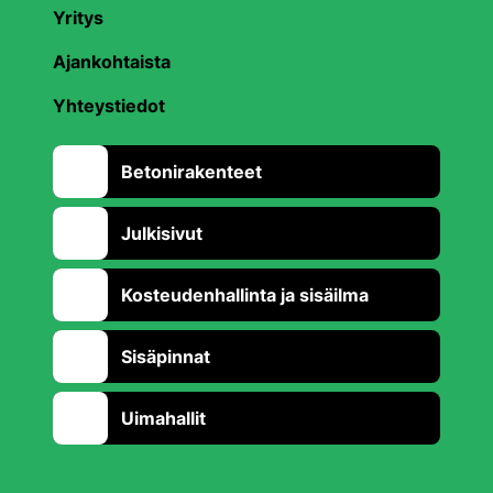
Yritys
Ajankohtaista
Yhteystiedot
Betonirakenteet
Julkisivut
Kosteudenhallinta ja sisäilma
Sisäpinnat
Uimahallit
Takaisin