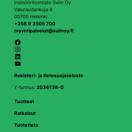
Insinööritoimisto Sulin Oy
Valuraudankuja 8
00700 Helsinki
+358 9 3505 700
myyntipalvelut@sulinoy.fi
Facebook
Instagram
LinkedIn
YouTube
Rekisteri- ja tietosuojaseloste
Y-tunnus:
2036138-0
Tuotteet
Ratkaisut
Tuotetieto