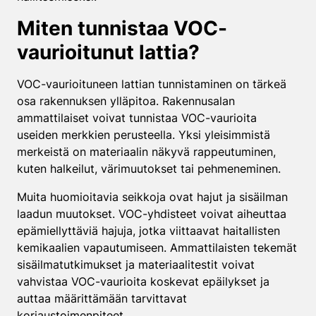
Miten tunnistaa VOC-
vaurioitunut lattia?
VOC-vaurioituneen lattian tunnistaminen on tärkeä
osa rakennuksen ylläpitoa. Rakennusalan
ammattilaiset voivat tunnistaa VOC-vaurioita
useiden merkkien perusteella. Yksi yleisimmistä
merkeistä on materiaalin näkyvä rappeutuminen,
kuten halkeilut, värimuutokset tai pehmeneminen.
Muita huomioitavia seikkoja ovat hajut ja sisäilman
laadun muutokset. VOC-yhdisteet voivat aiheuttaa
epämiellyttäviä hajuja, jotka viittaavat haitallisten
kemikaalien vapautumiseen. Ammattilaisten tekemät
sisäilmatutkimukset ja materiaalitestit voivat
vahvistaa VOC-vaurioita koskevat epäilykset ja
auttaa määrittämään tarvittavat
korjaustoimenpiteet.